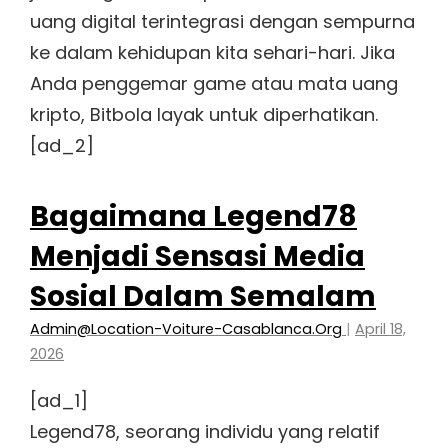
uang digital terintegrasi dengan sempurna
ke dalam kehidupan kita sehari-hari. Jika
Anda penggemar game atau mata uang
kripto, Bitbola layak untuk diperhatikan.
[ad_2]
Bagaimana Legend78
Menjadi Sensasi Media
Sosial Dalam Semalam
Admin@location-Voiture-Casablanca.org
|
April 18,
2026
[ad_1]
Legend78, seorang individu yang relatif