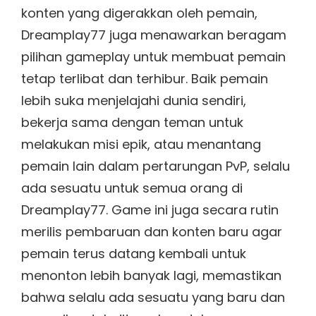
konten yang digerakkan oleh pemain,
Dreamplay77 juga menawarkan beragam
pilihan gameplay untuk membuat pemain
tetap terlibat dan terhibur. Baik pemain
lebih suka menjelajahi dunia sendiri,
bekerja sama dengan teman untuk
melakukan misi epik, atau menantang
pemain lain dalam pertarungan PvP, selalu
ada sesuatu untuk semua orang di
Dreamplay77. Game ini juga secara rutin
merilis pembaruan dan konten baru agar
pemain terus datang kembali untuk
menonton lebih banyak lagi, memastikan
bahwa selalu ada sesuatu yang baru dan