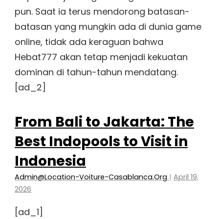
pun. Saat ia terus mendorong batasan-
batasan yang mungkin ada di dunia game
online, tidak ada keraguan bahwa
Hebat777 akan tetap menjadi kekuatan
dominan di tahun-tahun mendatang.
[ad_2]
From Bali to Jakarta: The
Best Indopools to Visit in
Indonesia
Admin@location-Voiture-Casablanca.org
|
April 19,
2026
[ad_1]