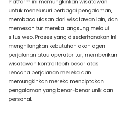
Platform ini memungkinkan wisatawan
untuk menelusuri berbagai pengalaman,
membaca ulasan dari wisatawan lain, dan
memesan tur mereka langsung melalui
situs web. Proses yang disederhanakan ini
menghilangkan kebutuhan akan agen
perjalanan atau operator tur, memberikan
wisatawan kontrol lebih besar atas
rencana perjalanan mereka dan
memungkinkan mereka menciptakan
pengalaman yang benar-benar unik dan
personal.