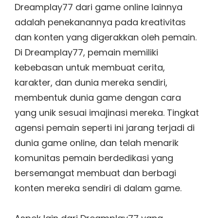
Dreamplay77 dari game online lainnya
adalah penekanannya pada kreativitas
dan konten yang digerakkan oleh pemain.
Di Dreamplay77, pemain memiliki
kebebasan untuk membuat cerita,
karakter, dan dunia mereka sendiri,
membentuk dunia game dengan cara
yang unik sesuai imajinasi mereka. Tingkat
agensi pemain seperti ini jarang terjadi di
dunia game online, dan telah menarik
komunitas pemain berdedikasi yang
bersemangat membuat dan berbagi
konten mereka sendiri di dalam game.