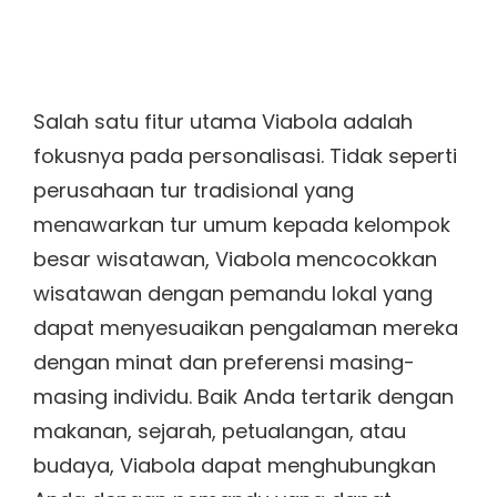
Salah satu fitur utama Viabola adalah
fokusnya pada personalisasi. Tidak seperti
perusahaan tur tradisional yang
menawarkan tur umum kepada kelompok
besar wisatawan, Viabola mencocokkan
wisatawan dengan pemandu lokal yang
dapat menyesuaikan pengalaman mereka
dengan minat dan preferensi masing-
masing individu. Baik Anda tertarik dengan
makanan, sejarah, petualangan, atau
budaya, Viabola dapat menghubungkan