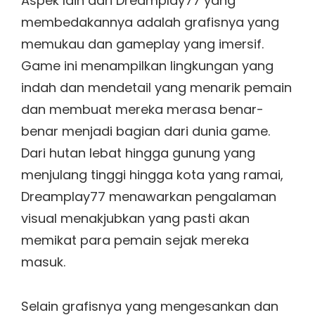
Aspek lain dari Dreamplay77 yang
membedakannya adalah grafisnya yang
memukau dan gameplay yang imersif.
Game ini menampilkan lingkungan yang
indah dan mendetail yang menarik pemain
dan membuat mereka merasa benar-
benar menjadi bagian dari dunia game.
Dari hutan lebat hingga gunung yang
menjulang tinggi hingga kota yang ramai,
Dreamplay77 menawarkan pengalaman
visual menakjubkan yang pasti akan
memikat para pemain sejak mereka
masuk.
Selain grafisnya yang mengesankan dan