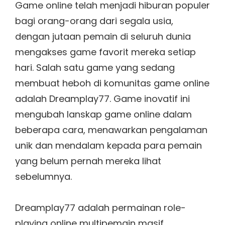
Game online telah menjadi hiburan populer
bagi orang-orang dari segala usia,
dengan jutaan pemain di seluruh dunia
mengakses game favorit mereka setiap
hari. Salah satu game yang sedang
membuat heboh di komunitas game online
adalah Dreamplay77. Game inovatif ini
mengubah lanskap game online dalam
beberapa cara, menawarkan pengalaman
unik dan mendalam kepada para pemain
yang belum pernah mereka lihat
sebelumnya.
Dreamplay77 adalah permainan role-
playing online multipemain masif