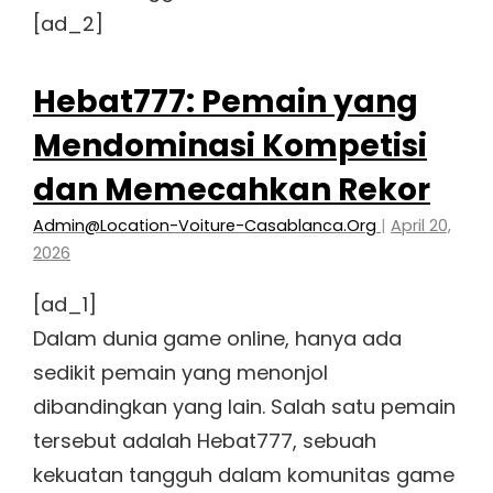
[ad_2]
Hebat777: Pemain yang
Mendominasi Kompetisi
dan Memecahkan Rekor
Admin@location-Voiture-Casablanca.org
|
April 20,
2026
[ad_1]
Dalam dunia game online, hanya ada
sedikit pemain yang menonjol
dibandingkan yang lain. Salah satu pemain
tersebut adalah Hebat777, sebuah
kekuatan tangguh dalam komunitas game