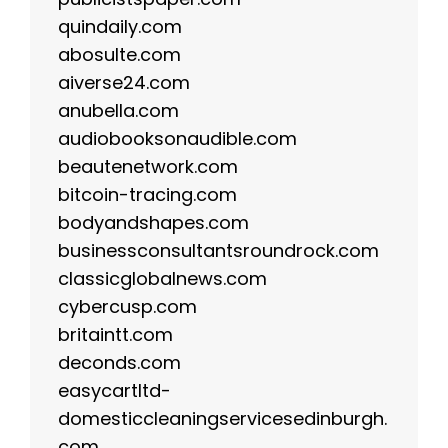
quindaily.com
abosulte.com
aiverse24.com
anubella.com
audiobooksonaudible.com
beautenetwork.com
bitcoin-tracing.com
bodyandshapes.com
businessconsultantsroundrock.com
classicglobalnews.com
cybercusp.com
britaintt.com
deconds.com
easycartltd-
domesticcleaningservicesedinburgh.
com