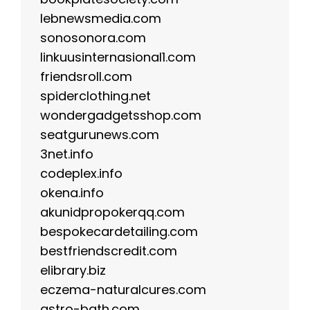
lebnewsmedia.com
sonosonora.com
linkuusinternasional1.com
friendsroll.com
spiderclothing.net
wondergadgetsshop.com
seatgurunews.com
3net.info
codeplex.info
okena.info
akunidpropokerqq.com
bespokecardetailing.com
bestfriendscredit.com
elibrary.biz
eczema-naturalcures.com
astro-bath.com