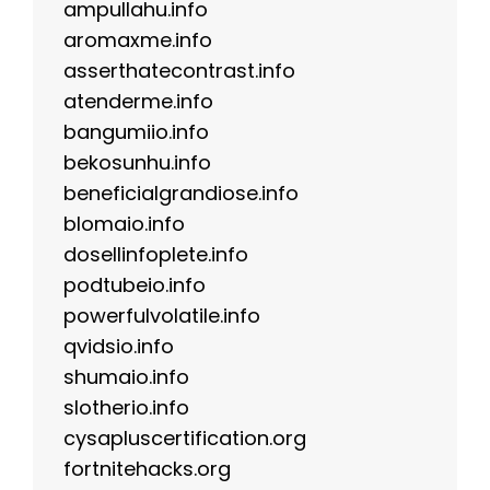
ampullahu.info
aromaxme.info
asserthatecontrast.info
atenderme.info
bangumiio.info
bekosunhu.info
beneficialgrandiose.info
blomaio.info
dosellinfoplete.info
podtubeio.info
powerfulvolatile.info
qvidsio.info
shumaio.info
slotherio.info
cysapluscertification.org
fortnitehacks.org