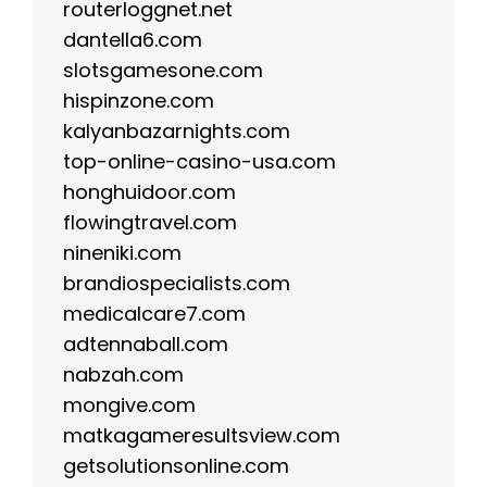
routerloggnet.net
dantella6.com
slotsgamesone.com
hispinzone.com
kalyanbazarnights.com
top-online-casino-usa.com
honghuidoor.com
flowingtravel.com
nineniki.com
brandiospecialists.com
medicalcare7.com
adtennaball.com
nabzah.com
mongive.com
matkagameresultsview.com
getsolutionsonline.com