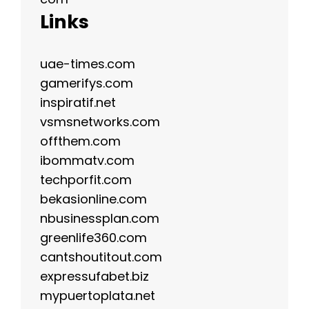
Links
uae-times.com
gamerifys.com
inspiratif.net
vsmsnetworks.com
offthem.com
ibommatv.com
techporfit.com
bekasionline.com
nbusinessplan.com
greenlife360.com
cantshoutitout.com
expressufabet.biz
mypuertoplata.net