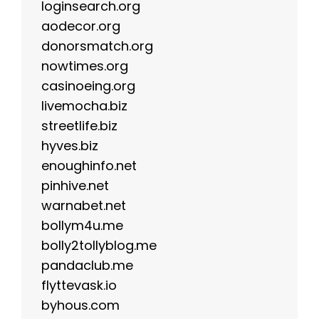
loginsearch.org
aodecor.org
donorsmatch.org
nowtimes.org
casinoeing.org
livemocha.biz
streetlife.biz
hyves.biz
enoughinfo.net
pinhive.net
warnabet.net
bollym4u.me
bolly2tollyblog.me
pandaclub.me
flyttevask.io
byhous.com