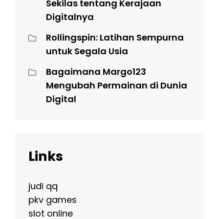
Sekilas tentang Kerajaan
Digitalnya
Rollingspin: Latihan Sempurna
untuk Segala Usia
Bagaimana Margo123
Mengubah Permainan di Dunia
Digital
Links
judi qq
pkv games
slot online