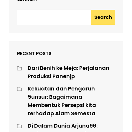
Search
RECENT POSTS
Dari Benih ke Meja: Perjalanan
Produksi Panenjp
Kekuatan dan Pengaruh
5unsur: Bagaimana
Membentuk Persepsi kita
terhadap Alam Semesta
Di Dalam Dunia Arjuna96: