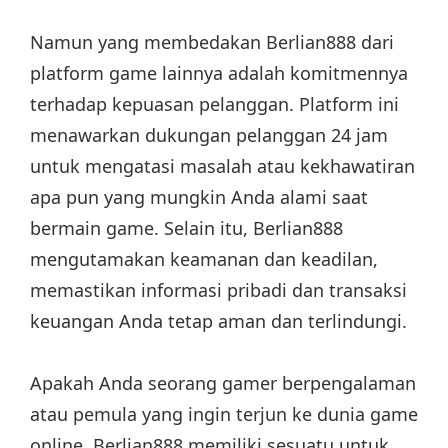
Namun yang membedakan Berlian888 dari
platform game lainnya adalah komitmennya
terhadap kepuasan pelanggan. Platform ini
menawarkan dukungan pelanggan 24 jam
untuk mengatasi masalah atau kekhawatiran
apa pun yang mungkin Anda alami saat
bermain game. Selain itu, Berlian888
mengutamakan keamanan dan keadilan,
memastikan informasi pribadi dan transaksi
keuangan Anda tetap aman dan terlindungi.
Apakah Anda seorang gamer berpengalaman
atau pemula yang ingin terjun ke dunia game
online, Berlian888 memiliki sesuatu untuk