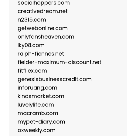
socialhoppers.com
creativedream.net
n2315.com
getwebonline.com
onlyfansheaven.com
lky08.com
ralph-fiennes.net
fielder-maximum-discount.net
fitfllex.com
genesisbusinesscredit.com
inforuang.com
kindsmarket.com
luvelylife.com
macramb.com
mypet-diary.com
oxweekly.com