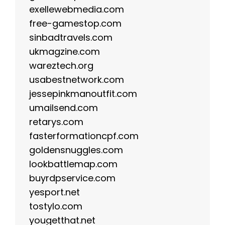
exellewebmedia.com
free-gamestop.com
sinbadtravels.com
ukmagzine.com
wareztech.org
usabestnetwork.com
jessepinkmanoutfit.com
umailsend.com
retarys.com
fasterformationcpf.com
goldensnuggles.com
lookbattlemap.com
buyrdpservice.com
yesport.net
tostylo.com
yougetthat.net