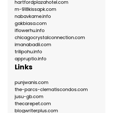
hartfordplazahotel.com
m-918kissapk.com
nabavkame.info
gakbiasa.com
iflowerhu.info
chicagocrystalconnection.com
imanabadii.com
trilipohu.info
appruptio.info
Links
punjwanis.com
the-parcs-clematiscondos.com
jusu-gb.com
thecarepet.com
blogwriterplus.com