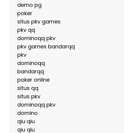
demo pg
poker
situs pkv games
pkv qq
dominoqq pkv
pkv games bandarqq
pkv
dominoqq
bandarqq
poker online
situs qq
situs pkv
dominoqq pkv
domino
qiu qiu
qiu qiu