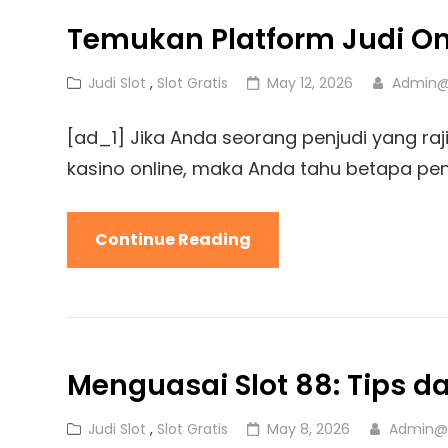
Akhir
Temukan Platform Judi On
Dengan
Ovo88
Cat
Posted
Judi Slot
,
Slot Gratis
May 12, 2026
Admin@
Links
on
[ad_1] Jika Anda seorang penjudi yang r
kasino online, maka Anda tahu betapa p
Temukan
Continue Reading
Platform
Judi
Online
Terbaik
Menguasai Slot 88: Tips da
Dengan
Win88
Cat
Posted
Judi Slot
,
Slot Gratis
May 8, 2026
Admin@l