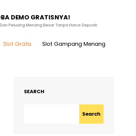
COBA DEMO GRATISNYA!
ap Dan Peluang Menang Besar Tanpa Harus Deposit.
Slot Gratis
Slot Gampang Menang
SEARCH
Search