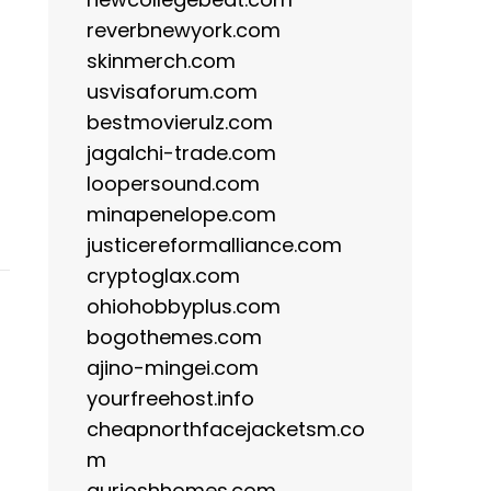
reverbnewyork.com
skinmerch.com
usvisaforum.com
bestmovierulz.com
jagalchi-trade.com
loopersound.com
minapenelope.com
justicereformalliance.com
cryptoglax.com
ohiohobbyplus.com
bogothemes.com
ajino-mingei.com
yourfreehost.info
cheapnorthfacejacketsm.co
m
gurjoshhomes.com