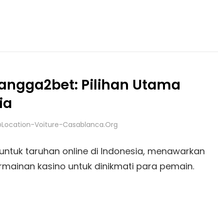
ngga2bet: Pilihan Utama
ia
location-Voiture-Casablanca.org
untuk taruhan online di Indonesia, menawarkan
mainan kasino untuk dinikmati para pemain.