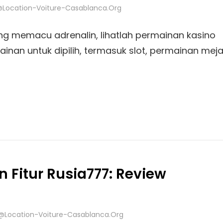
location-Voiture-Casablanca.org
g memacu adrenalin, lihatlah permainan kasino
an untuk dipilih, termasuk slot, permainan meja
 Fitur Rusia777: Review
location-Voiture-Casablanca.org