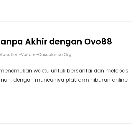
anpa Akhir dengan Ovo88
location-Voiture-Casablanca.org
i, menemukan waktu untuk bersantai dan melepas
mun, dengan munculnya platform hiburan online