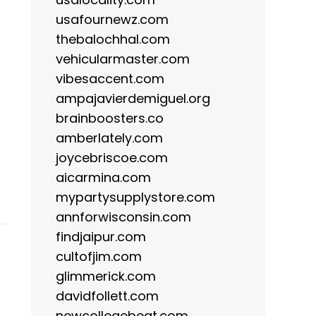
usafournewz.com
thebalochhal.com
vehicularmaster.com
vibesaccent.com
ampajavierdemiguel.org
brainboosters.co
amberlately.com
joycebriscoe.com
aicarmina.com
mypartysupplystore.com
annforwisconsin.com
findjaipur.com
cultofjim.com
glimmerick.com
davidfollett.com
newcollegebeat.com