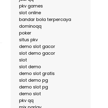
pkv games
slot online
bandar bola terpercaya
dominoqq
poker
situs pkv
demo slot gacor
slot demo gacor
slot
slot demo
demo slot gratis
slot demo pg
demo slot pg
demo slot
pkv qq
mix parlay