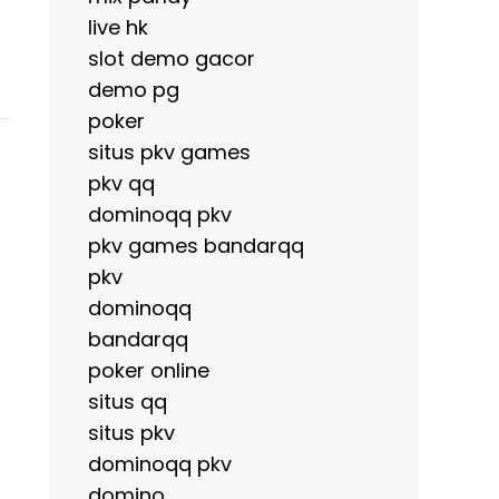
live hk
slot demo gacor
demo pg
poker
situs pkv games
pkv qq
dominoqq pkv
pkv games bandarqq
pkv
dominoqq
bandarqq
poker online
situs qq
situs pkv
dominoqq pkv
domino