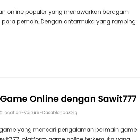
nan online populer yang menawarkan beragam
ati para pemain. Dengan antarmuka yang ramping
 Game Online dengan Sawit777
location-Voiture-Casablanca.org
 game yang mencari pengalaman bermain game
awit777, platform game online terkemuka yang