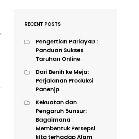
RECENT POSTS
,
Pengertian Parlay4D :
Panduan Sukses
Taruhan Online
Dari Benih ke Meja:
Perjalanan Produksi
Panenjp
Kekuatan dan
Pengaruh 5unsur:
Bagaimana
Membentuk Persepsi
kita terhadap Alam