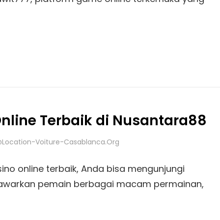
nline Terbaik di Nusantara88
location-Voiture-Casablanca.org
no online terbaik, Anda bisa mengunjungi
enawarkan pemain berbagai macam permainan,