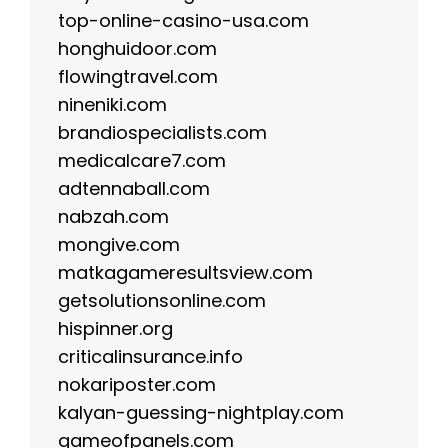
top-online-casino-usa.com
honghuidoor.com
flowingtravel.com
nineniki.com
brandiospecialists.com
medicalcare7.com
adtennaball.com
nabzah.com
mongive.com
matkagameresultsview.com
getsolutionsonline.com
hispinner.org
criticalinsurance.info
nokariposter.com
kalyan-guessing-nightplay.com
gameofpanels.com