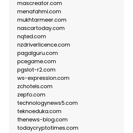
mascreator.com
menafahmi.com
mukhtarmeer.com
nascartoday.com
nqted.com
nzdriverlicence.com
pagalguru.com
pcegame.com
pgslot-r2.com
ws-expression.com
zchotels.com
zepfo.com
technologynews5.com
teknoeduka.com
thenews-blog.com
todaycryptotimes.com