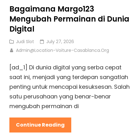
Untuk
Bagaimana Margo123
Segala
Mengubah Permainan di Dunia
Usia
Digital
Cat
Posted
Judi Slot
July 27, 2026
Links
on
Admin@location-Voiture-Casablanca.org
[ad_1] Di dunia digital yang serba cepat
saat ini, menjadi yang terdepan sangatlah
penting untuk mencapai kesuksesan. Salah
satu perusahaan yang benar-benar
mengubah permainan di
Bagaimana
Continue Reading
Margo123