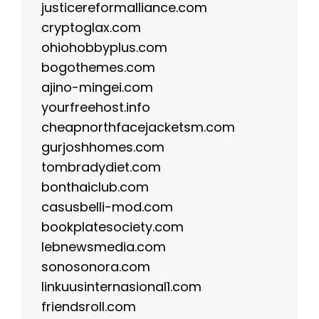
justicereformalliance.com
cryptoglax.com
ohiohobbyplus.com
bogothemes.com
ajino-mingei.com
yourfreehost.info
cheapnorthfacejacketsm.com
gurjoshhomes.com
tombradydiet.com
bonthaiclub.com
casusbelli-mod.com
bookplatesociety.com
lebnewsmedia.com
sonosonora.com
linkuusinternasional1.com
friendsroll.com