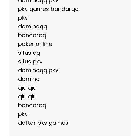
dominoqq pkv
pkv games bandarqq
pkv
dominoqq
bandarqq
poker online
situs qq
situs pkv
dominoqq pkv
domino
qiu qiu
qiu qiu
bandarqq
pkv
daftar pkv games