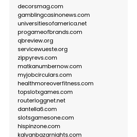
decorsmag.com
gamblingcasinonews.com
universitiesofamerica.net
progameofbrands.com
qbreview.org
servicewueste.org
zippyrevs.com
matkanumbernow.com
myjobcirculars.com
healthmoreoverfitness.com
topslotxgames.com
routerloggnet.net
dantella6.com
slotsgamesone.com
hispinzone.com
kalyanbazarnights.com