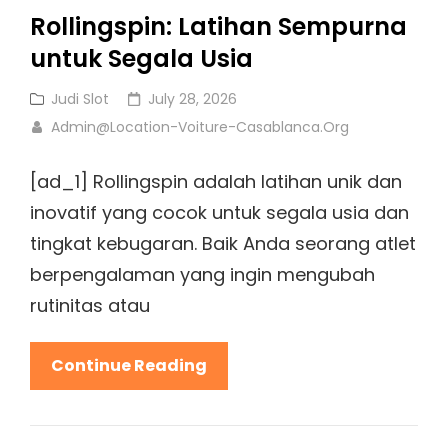
Rollingspin: Latihan Sempurna
Sekilas
untuk Segala Usia
Tentang
Kerajaan
Cat
Posted
Judi Slot
July 28, 2026
Digitalnya
Links
on
Admin@location-Voiture-Casablanca.org
[ad_1] Rollingspin adalah latihan unik dan
inovatif yang cocok untuk segala usia dan
tingkat kebugaran. Baik Anda seorang atlet
berpengalaman yang ingin mengubah
rutinitas atau
Rollingspin:
Continue Reading
Latihan
Sempurna