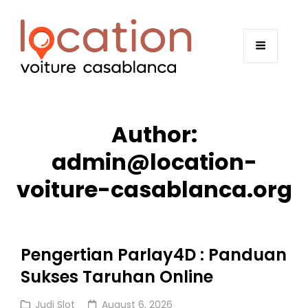
Author:
admin@location-
voiture-casablanca.org
Pengertian Parlay4D : Panduan
Sukses Taruhan Online
Cat
Posted
Judi Slot
August 6, 2026