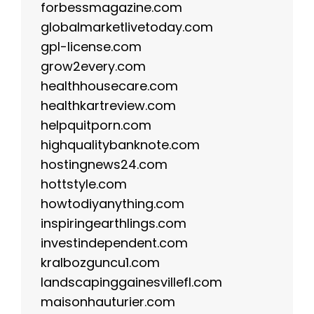
forbessmagazine.com
globalmarketlivetoday.com
gpl-license.com
grow2every.com
healthhousecare.com
healthkartreview.com
helpquitporn.com
highqualitybanknote.com
hostingnews24.com
hottstyle.com
howtodiyanything.com
inspiringearthlings.com
investindependent.com
kralbozguncu1.com
landscapinggainesvillefl.com
maisonhauturier.com