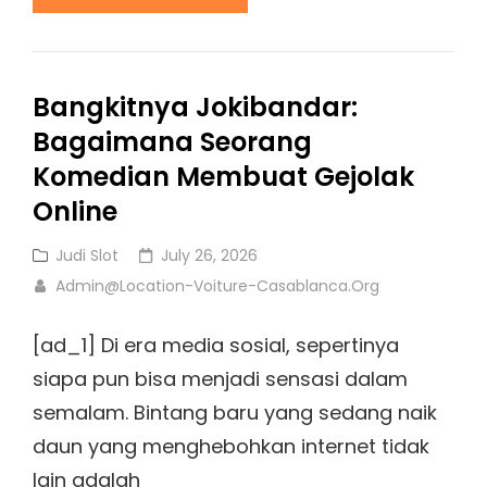
Gasbos
Merevolusi
Sektor
Bangkitnya Jokibandar:
Energi
Bagaimana Seorang
Terbarukan
Komedian Membuat Gejolak
Online
Cat
Posted
Judi Slot
July 26, 2026
Links
on
Admin@location-Voiture-Casablanca.org
[ad_1] Di era media sosial, sepertinya
siapa pun bisa menjadi sensasi dalam
semalam. Bintang baru yang sedang naik
daun yang menghebohkan internet tidak
lain adalah