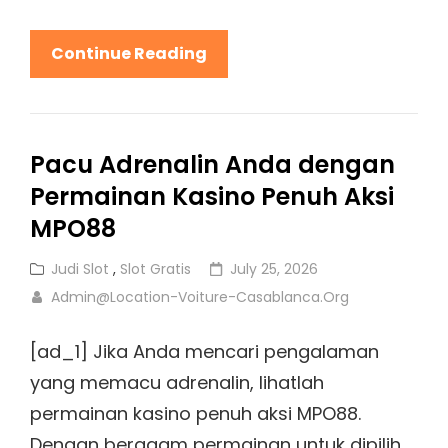
Bangkitnya
Continue Reading
Jokibandar:
Bagaimana
Seorang
Pacu Adrenalin Anda dengan
Komedian
Permainan Kasino Penuh Aksi
Membuat
Gejolak
MPO88
Online
Cat
Posted
Judi Slot
,
Slot Gratis
July 25, 2026
Links
on
Admin@location-Voiture-Casablanca.org
[ad_1] Jika Anda mencari pengalaman
yang memacu adrenalin, lihatlah
permainan kasino penuh aksi MPO88.
Dengan beragam permainan untuk dipilih,