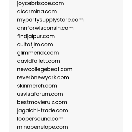
joycebriscoe.com
aicarmina.com
mypartysupplystore.com
annforwisconsin.com
findjaipur.com
cultofjim.com
glimmerick.com
davidfollett.com
newcollegebeat.com
reverbnewyork.com
skinmerch.com
usvisaforum.com
bestmovierulz.com
jagalchi-trade.com
loopersound.com
minapenelope.com