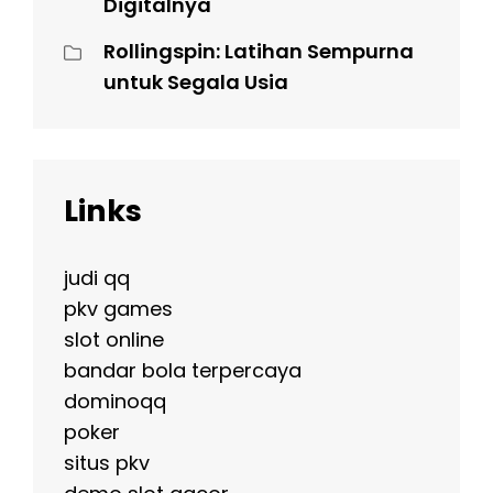
Digitalnya
Rollingspin: Latihan Sempurna
untuk Segala Usia
Links
judi qq
pkv games
slot online
bandar bola terpercaya
dominoqq
poker
situs pkv