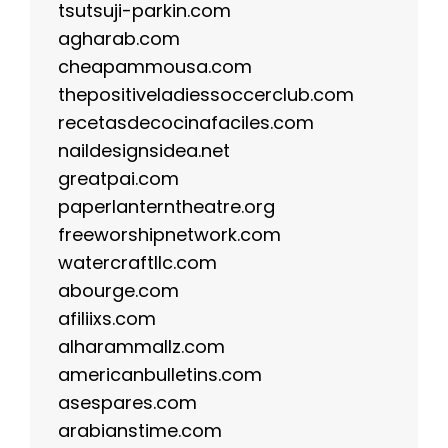
tsutsuji-parkin.com
agharab.com
cheapammousa.com
thepositiveladiessoccerclub.com
recetasdecocinafaciles.com
naildesignsidea.net
greatpai.com
paperlanterntheatre.org
freeworshipnetwork.com
watercraftllc.com
abourge.com
afiliixs.com
alharammallz.com
americanbulletins.com
asespares.com
arabianstime.com