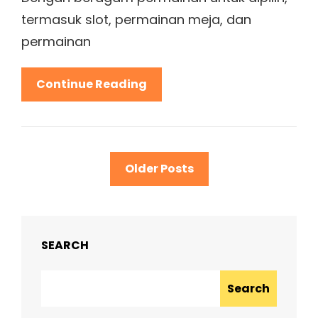
termasuk slot, permainan meja, dan
permainan
Pacu
Continue Reading
Adrenalin
Anda
Dengan
Posts
Permainan
Older Posts
navigation
Kasino
Penuh
Aksi
MPO88
SEARCH
Search