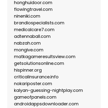
honghuidoor.com
flowingtravel.com
nineniki.com
brandiospecialists.com
medicalcare7.com
adtennaball.com
nabzah.com
mongive.com
matkagameresultsview.com
getsolutionsonline.com
hispinner.org
criticalinsurance.info
nokariposter.com
kalyan-guessing-nightplay.com
gameofpanels.com
androidappsdownloader.com