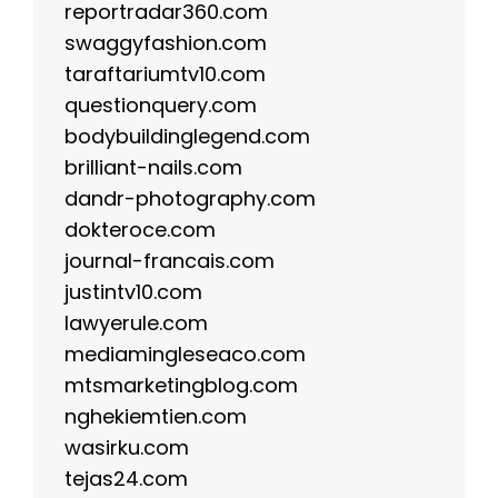
reportradar360.com
swaggyfashion.com
taraftariumtv10.com
questionquery.com
bodybuildinglegend.com
brilliant-nails.com
dandr-photography.com
dokteroce.com
journal-francais.com
justintv10.com
lawyerule.com
mediamingleseaco.com
mtsmarketingblog.com
nghekiemtien.com
wasirku.com
tejas24.com