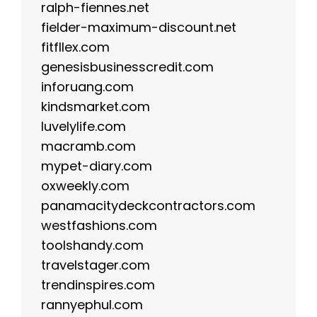
ralph-fiennes.net
fielder-maximum-discount.net
fitfllex.com
genesisbusinesscredit.com
inforuang.com
kindsmarket.com
luvelylife.com
macramb.com
mypet-diary.com
oxweekly.com
panamacitydeckcontractors.com
westfashions.com
toolshandy.com
travelstager.com
trendinspires.com
rannyephul.com