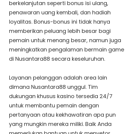
berkelanjutan seperti bonus isi ulang,
penawaran uang kembali, dan hadiah
loyalitas. Bonus-bonus ini tidak hanya
memberikan peluang lebih besar bagi
pemain untuk menang besar, namun juga
meningkatkan pengalaman bermain game
di Nusantara88 secara keseluruhan.
Layanan pelanggan adalah area lain
dimana Nusantara88 unggul. Tim
dukungan khusus kasino tersedia 24/7
untuk membantu pemain dengan
pertanyaan atau kekhawatiran apa pun
yang mungkin mereka miliki. Baik Anda
memerlukan bantuan untuk menyetor