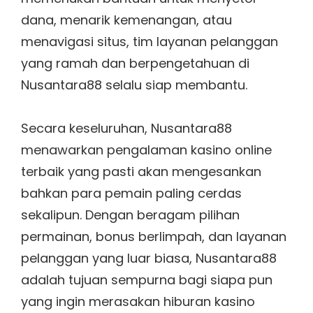
dana, menarik kemenangan, atau
menavigasi situs, tim layanan pelanggan
yang ramah dan berpengetahuan di
Nusantara88 selalu siap membantu.
Secara keseluruhan, Nusantara88
menawarkan pengalaman kasino online
terbaik yang pasti akan mengesankan
bahkan para pemain paling cerdas
sekalipun. Dengan beragam pilihan
permainan, bonus berlimpah, dan layanan
pelanggan yang luar biasa, Nusantara88
adalah tujuan sempurna bagi siapa pun
yang ingin merasakan hiburan kasino