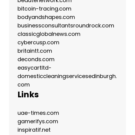
beautenetwork.com
bitcoin-tracing.com
bodyandshapes.com
businessconsultantsroundrock.com
classicglobalnews.com
cybercusp.com
britaintt.com
deconds.com
easycartltd-
domesticcleaningservicesedinburgh.
com
Links
uae-times.com
gamerifys.com
inspiratif.net