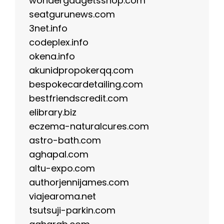
wondergadgetsshop.com
seatgurunews.com
3net.info
codeplex.info
okena.info
akunidpropokerqq.com
bespokecardetailing.com
bestfriendscredit.com
elibrary.biz
eczema-naturalcures.com
astro-bath.com
aghapal.com
altu-expo.com
authorjennijames.com
viajearoma.net
tsutsuji-parkin.com