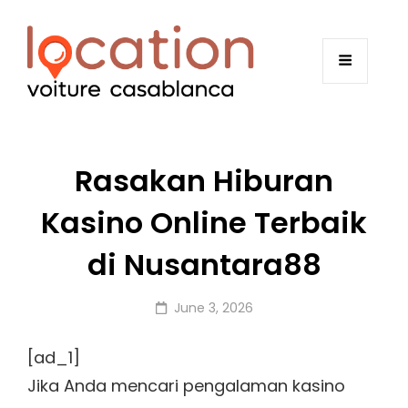
Rasakan Hiburan
Kasino Online Terbaik
di Nusantara88
Posted
June 3, 2026
on
[ad_1]
Jika Anda mencari pengalaman kasino