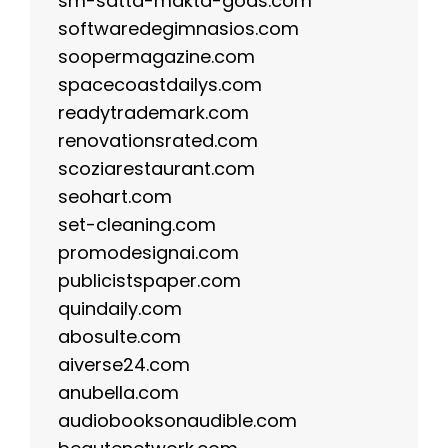
sm-satta-makta-gods.com
softwaredegimnasios.com
soopermagazine.com
spacecoastdailys.com
readytrademark.com
renovationsrated.com
scoziarestaurant.com
seohart.com
set-cleaning.com
promodesignai.com
publicistspaper.com
quindaily.com
abosulte.com
aiverse24.com
anubella.com
audiobooksonaudible.com