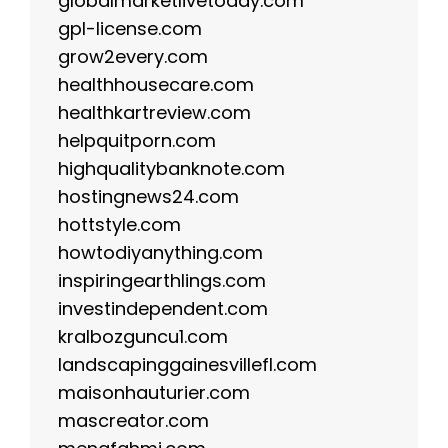
globalmarketlivetoday.com
gpl-license.com
grow2every.com
healthhousecare.com
healthkartreview.com
helpquitporn.com
highqualitybanknote.com
hostingnews24.com
hottstyle.com
howtodiyanything.com
inspiringearthlings.com
investindependent.com
kralbozguncu1.com
landscapinggainesvillefl.com
maisonhauturier.com
mascreator.com