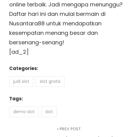
online terbaik. Jadi mengapa menunggu?
Daftar hari ini dan mulai bermain di
Nusantara88 untuk mendapatkan
kesempatan menang besar dan
bersenang-senang!
[ad_2]
Categories:
judi slot
slot gratis
Tags:
demo slot
slot
Post
Previous
PREV POST