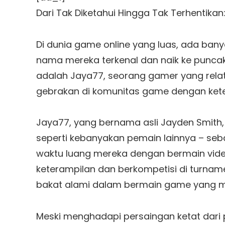
Dari Tak Diketahui Hingga Tak Terhentikan
Di dunia game online yang luas, ada ba
nama mereka terkenal dan naik ke puncak
adalah Jaya77, seorang gamer yang relat
gebrakan di komunitas game dengan ket
Jaya77, yang bernama asli Jayden Smith
seperti kebanyakan pemain lainnya – se
waktu luang mereka dengan bermain vid
keterampilan dan berkompetisi di turnamen
bakat alami dalam bermain game yang 
Meski menghadapi persaingan ketat dari