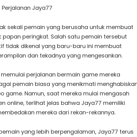
: Perjalanan Jaya77
nyak sekali pemain yang berusaha untuk membuat
 papan peringkat. Salah satu pemain tersebut
if tidak dikenal yang baru-baru ini membuat
erampilan dan tekadnya yang mengesankan.
, memulai perjalanan bermain game mereka
bagai pemain biasa yang menikmati menghabiska
eo game. Namun, saat mereka mulai mengasah
 online, terlihat jelas bahwa Jaya77 memiliki
membedakan mereka dari rekan-rekannya.
 pemain yang lebih berpengalaman, Jaya77 terus