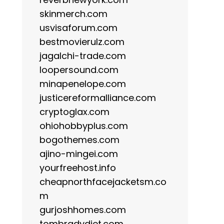
skinmerch.com
usvisaforum.com
bestmovierulz.com
jagalchi-trade.com
loopersound.com
minapenelope.com
justicereformalliance.com
cryptoglax.com
ohiohobbyplus.com
bogothemes.com
ajino-mingei.com
yourfreehost.info
cheapnorthfacejacketsm.co
m
gurjoshhomes.com
tombradydiet.com