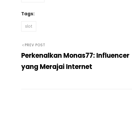
Tags:
slot
Post
Previous
PREV POST
Perkenalkan Monas77: Influencer
Post
navigation
yang Merajai Internet