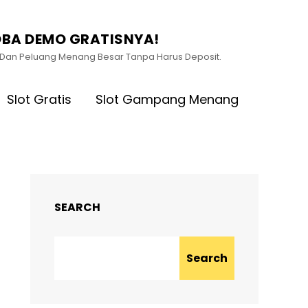
COBA DEMO GRATISNYA!
ap Dan Peluang Menang Besar Tanpa Harus Deposit.
Slot Gratis
Slot Gampang Menang
SEARCH
Search