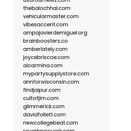
thebalochhal.com
vehicularmaster.com
vibesaccent.com
ampajavierdemiguel.org
brainboosters.co
amberlately.com
joycebriscoe.com
aicarmina.com
mypartysupplystore.com
annforwisconsin.com
findjaipur.com
cultofjim.com
glimmerick.com
davidfollett.com
newcollegebeat.com
reverbnewyork.com