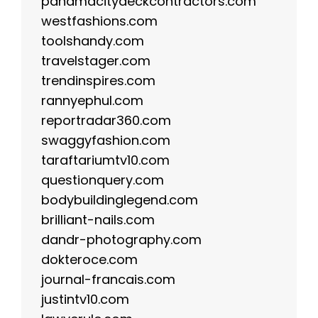
panamacitydeckcontractors.com
westfashions.com
toolshandy.com
travelstager.com
trendinspires.com
rannyephul.com
reportradar360.com
swaggyfashion.com
taraftariumtv10.com
questionquery.com
bodybuildinglegend.com
brilliant-nails.com
dandr-photography.com
dokteroce.com
journal-francais.com
justintv10.com