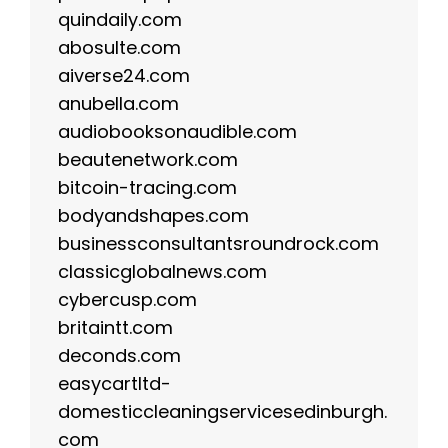
quindaily.com
abosulte.com
aiverse24.com
anubella.com
audiobooksonaudible.com
beautenetwork.com
bitcoin-tracing.com
bodyandshapes.com
businessconsultantsroundrock.com
classicglobalnews.com
cybercusp.com
britaintt.com
deconds.com
easycartltd-
domesticcleaningservicesedinburgh.
com