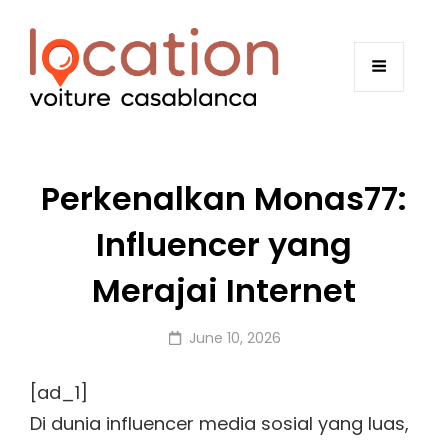
Perkenalkan Monas77:
Influencer yang
Merajai Internet
Posted
June 10, 2026
on
[ad_1]
Di dunia influencer media sosial yang luas,