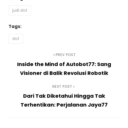
judi slot
Tags:
slot
Post
Previous
PREV POST
Inside the Mind of Autobot77: Sang
Post
navigation
Visioner di Balik Revolusi Robotik
Next
NEXT POST
Dari Tak Diketahui Hingga Tak
Post
Terhentikan: Perjalanan Jaya77