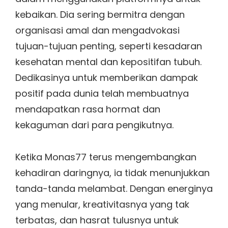
kebaikan. Dia sering bermitra dengan
organisasi amal dan mengadvokasi
tujuan-tujuan penting, seperti kesadaran
kesehatan mental dan kepositifan tubuh.
Dedikasinya untuk memberikan dampak
positif pada dunia telah membuatnya
mendapatkan rasa hormat dan
kekaguman dari para pengikutnya.
Ketika Monas77 terus mengembangkan
kehadiran daringnya, ia tidak menunjukkan
tanda-tanda melambat. Dengan energinya
yang menular, kreativitasnya yang tak
terbatas, dan hasrat tulusnya untuk