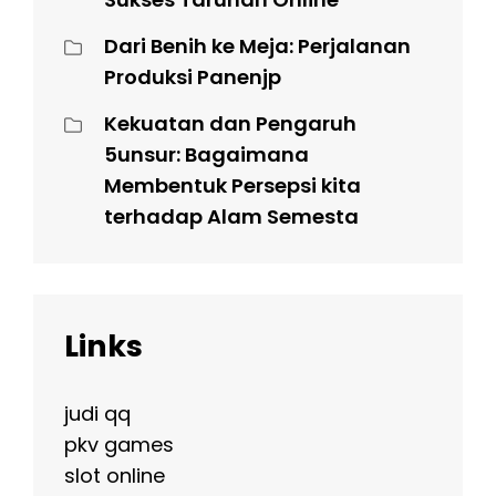
Dari Benih ke Meja: Perjalanan
Produksi Panenjp
Kekuatan dan Pengaruh
5unsur: Bagaimana
Membentuk Persepsi kita
terhadap Alam Semesta
Links
judi qq
pkv games
slot online