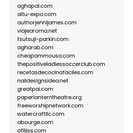
aghapal.com
altu-expo.com
authorjennijames.com
viajearoma.net
tsutsuji-parkin.com
agharab.com
cheapammousa.com
thepositiveladiessoccerclub.com
recetasdecocinafaciles.com
naildesignsidea.net
greatpai.com
paperlanterntheatre.org
freeworshipnetwork.com
watercraftllc.com
abourge.com
afiliixs.com