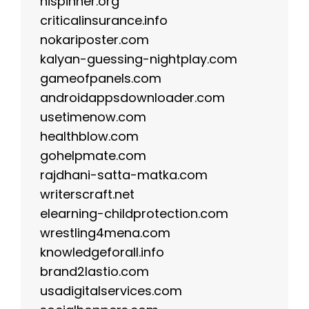
hispinner.org
criticalinsurance.info
nokariposter.com
kalyan-guessing-nightplay.com
gameofpanels.com
androidappsdownloader.com
usetimenow.com
healthblow.com
gohelpmate.com
rajdhani-satta-matka.com
writerscraft.net
elearning-childprotection.com
wrestling4mena.com
knowledgeforall.info
brand2lastio.com
usadigitalservices.com