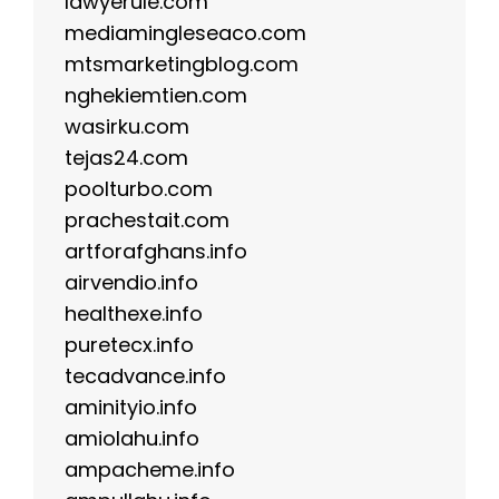
lawyerule.com
mediamingleseaco.com
mtsmarketingblog.com
nghekiemtien.com
wasirku.com
tejas24.com
poolturbo.com
prachestait.com
artforafghans.info
airvendio.info
healthexe.info
puretecx.info
tecadvance.info
aminityio.info
amiolahu.info
ampacheme.info