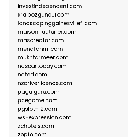
investindependent.com
kralbozguncu1.com
landscapinggainesvillefl.com
maisonhauturier.com
mascreator.com
menafahmi.com
mukhtarmeer.com
nascartoday.com
nqted.com
nzdriverlicence.com
pagalguru.com
pcegame.com
pgslot-r2.com
ws-expression.com
zchotels.com
zepfo.com