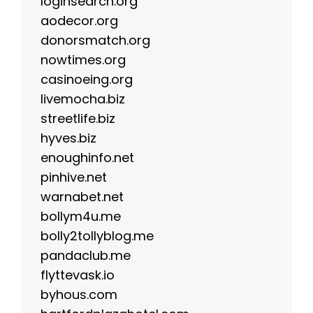
loginsearch.org
aodecor.org
donorsmatch.org
nowtimes.org
casinoeing.org
livemocha.biz
streetlife.biz
hyves.biz
enoughinfo.net
pinhive.net
warnabet.net
bollym4u.me
bolly2tollyblog.me
pandaclub.me
flyttevask.io
byhous.com