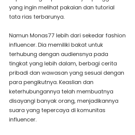
yang ingin melihat pakaian dan tutorial
tata rias terbarunya.
Namun Monas77 lebih dari sekedar fashion
influencer. Dia memiliki bakat untuk
terhubung dengan audiensnya pada
tingkat yang lebih dalam, berbagi cerita
pribadi dan wawasan yang sesuai dengan
para pengikutnya. Keaslian dan
keterhubungannya telah membuatnya
disayangi banyak orang, menjadikannya
suara yang tepercaya di komunitas
influencer.