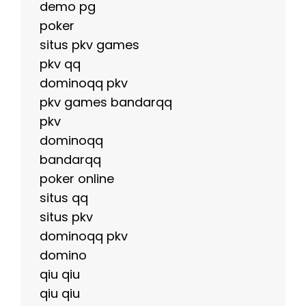
demo pg
poker
situs pkv games
pkv qq
dominoqq pkv
pkv games bandarqq
pkv
dominoqq
bandarqq
poker online
situs qq
situs pkv
dominoqq pkv
domino
qiu qiu
qiu qiu