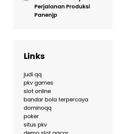
Perjalanan Produksi
Panenjp
Links
i
judi qq
pkv games
slot online
bandar bola terpercaya
dominoqq
poker
situs pkv
demo slot gacor