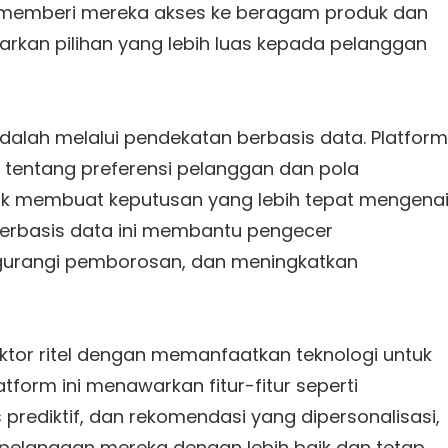
memberi mereka akses ke beragam produk dan
an pilihan yang lebih luas kepada pelanggan
l adalah melalui pendekatan berbasis data. Platform
 tentang preferensi pelanggan dan pola
k membuat keputusan yang lebih tepat mengena
erbasis data ini membantu pengecer
gurangi pemborosan, dan meningkatkan
sektor ritel dengan memanfaatkan teknologi untuk
form ini menawarkan fitur-fitur seperti
s prediktif, dan rekomendasi yang dipersonalisasi,
elanggan mereka dengan lebih baik dan tetap