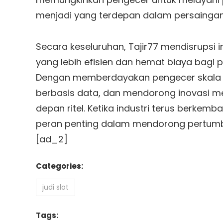
menjadi yang terdepan dalam persaingan
Secara keseluruhan, Tajir77 mendisrupsi i
yang lebih efisien dan hemat biaya bagi 
Dengan memberdayakan pengecer skala
berbasis data, dan mendorong inovasi me
depan ritel. Ketika industri terus berke
peran penting dalam mendorong pertumbuh
[ad_2]
Categories:
judi slot
Tags: