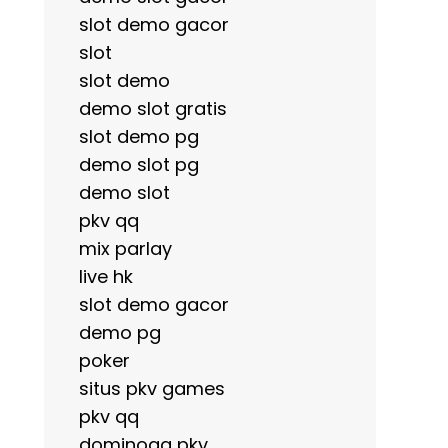
slot demo gacor
slot
slot demo
demo slot gratis
slot demo pg
demo slot pg
demo slot
pkv qq
mix parlay
live hk
slot demo gacor
demo pg
poker
situs pkv games
pkv qq
dominoqq pkv