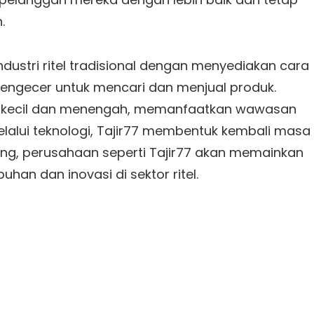
.
ndustri ritel tradisional dengan menyediakan cara
pengecer untuk mencari dan menjual produk.
 kecil dan menengah, memanfaatkan wawasan
lalui teknologi, Tajir77 membentuk kembali masa
mbang, perusahaan seperti Tajir77 akan memainkan
an dan inovasi di sektor ritel.