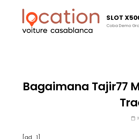
SLOT X50
Coba Demo Grati
Bagaimana Tajir77 M
Tra
[ad_1]