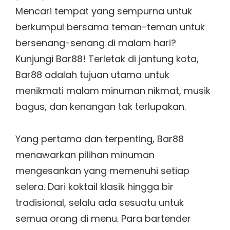
Mencari tempat yang sempurna untuk
berkumpul bersama teman-teman untuk
bersenang-senang di malam hari?
Kunjungi Bar88! Terletak di jantung kota,
Bar88 adalah tujuan utama untuk
menikmati malam minuman nikmat, musik
bagus, dan kenangan tak terlupakan.
Yang pertama dan terpenting, Bar88
menawarkan pilihan minuman
mengesankan yang memenuhi setiap
selera. Dari koktail klasik hingga bir
tradisional, selalu ada sesuatu untuk
semua orang di menu. Para bartender