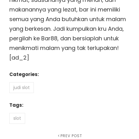
makanannya yang lezat, bar ini memiliki
semua yang Anda butuhkan untuk malam
yang berkesan. Jadi kumpulkan kru Anda,
pergilah ke Bar88, dan bersiaplah untuk
menikmati malam yang tak terlupakan!
[ad_2]
Categories:
judi slot
Tags:
slot
Post
Previous
PREV POST