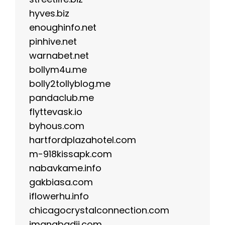
hyves.biz
enoughinfo.net
pinhive.net
warnabet.net
bollym4u.me
bolly2tollyblog.me
pandaclub.me
flyttevask.io
byhous.com
hartfordplazahotel.com
m-918kissapk.com
nabavkame.info
gakbiasa.com
iflowerhu.info
chicagocrystalconnection.com
imanabadii.com