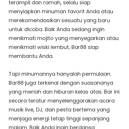
terampil dan ramah, selalu siap
menyiapkan minuman favorit Anda atau
merekomendasikan sesuatu yang baru
untuk dicoba. Baik Anda sedang ingin
menikmati mojito yang menyegarkan atau
menikmati wiski lembut, Bar88 siap
membantu Anda.
Tapi minumannya hanyalah permulaan.
Bar88 juga terkenal dengan suasananya
yang meriah dan hiburan kelas atas. Bar ini
secara teratur menyelenggarakan acara
musik live, DJ, dan pesta bertema yang
menjaga energi tetap tinggi sepanjang
malam. Baik Anda ingin berdansa