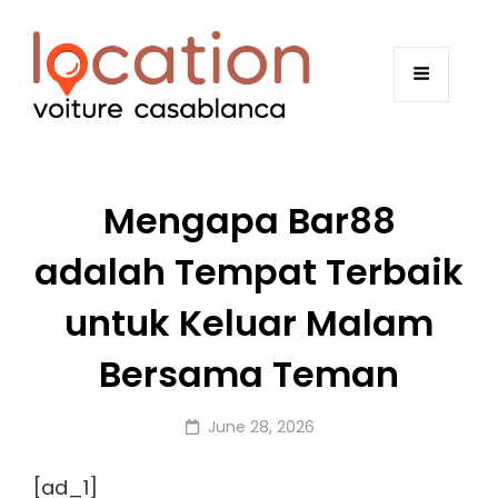
Mengapa Bar88
adalah Tempat Terbaik
untuk Keluar Malam
Bersama Teman
Posted
June 28, 2026
on
[ad_1]