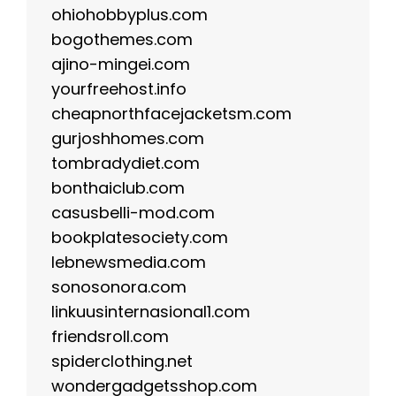
ohiohobbyplus.com
bogothemes.com
ajino-mingei.com
yourfreehost.info
cheapnorthfacejacketsm.com
gurjoshhomes.com
tombradydiet.com
bonthaiclub.com
casusbelli-mod.com
bookplatesociety.com
lebnewsmedia.com
sonosonora.com
linkuusinternasional1.com
friendsroll.com
spiderclothing.net
wondergadgetsshop.com