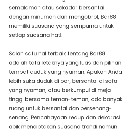
semalaman atau sekadar bersantai
dengan minuman dan mengobrol, Bar88
memiliki suasana yang sempurna untuk
setiap suasana hati.
Salah satu hal terbaik tentang Bar88
adalah tata letaknya yang luas dan pilihan
tempat duduk yang nyaman. Apakah Anda
lebih suka duduk di bar, bersantai di sofa
yang nyaman, atau berkumpul di meja
tinggi bersama teman-teman, ada banyak
ruang untuk bersantai dan bersenang-
senang. Pencahayaan redup dan dekorasi
apik menciptakan suasana trendi namun