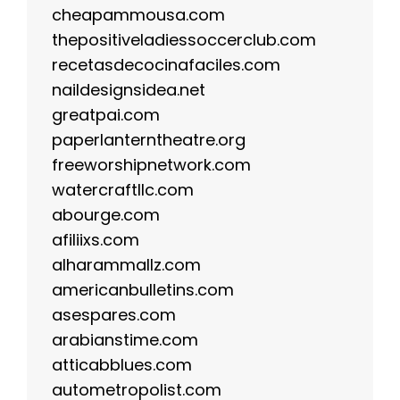
cheapammousa.com
thepositiveladiessoccerclub.com
recetasdecocinafaciles.com
naildesignsidea.net
greatpai.com
paperlanterntheatre.org
freeworshipnetwork.com
watercraftllc.com
abourge.com
afiliixs.com
alharammallz.com
americanbulletins.com
asespares.com
arabianstime.com
atticabblues.com
autometropolist.com