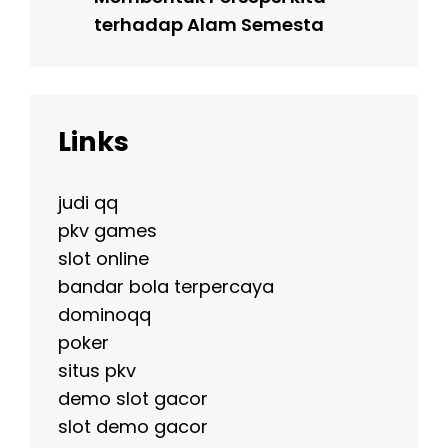
terhadap Alam Semesta
Links
judi qq
pkv games
slot online
bandar bola terpercaya
dominoqq
poker
situs pkv
demo slot gacor
slot demo gacor