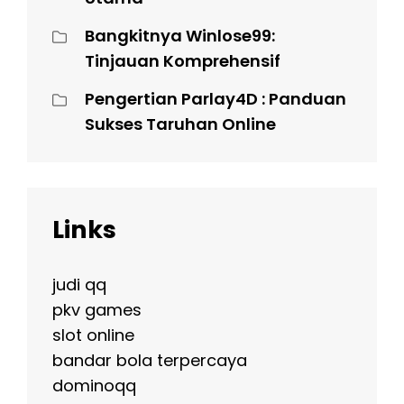
Bangkitnya Winlose99:
Tinjauan Komprehensif
Pengertian Parlay4D : Panduan
Sukses Taruhan Online
Links
judi qq
pkv games
slot online
bandar bola terpercaya
dominoqq