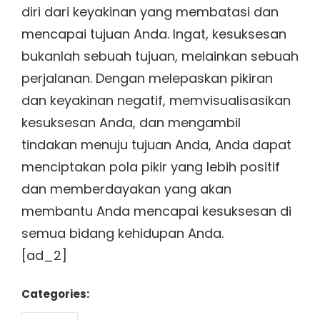
diri dari keyakinan yang membatasi dan
mencapai tujuan Anda. Ingat, kesuksesan
bukanlah sebuah tujuan, melainkan sebuah
perjalanan. Dengan melepaskan pikiran
dan keyakinan negatif, memvisualisasikan
kesuksesan Anda, dan mengambil
tindakan menuju tujuan Anda, Anda dapat
menciptakan pola pikir yang lebih positif
dan memberdayakan yang akan
membantu Anda mencapai kesuksesan di
semua bidang kehidupan Anda.
[ad_2]
Categories: