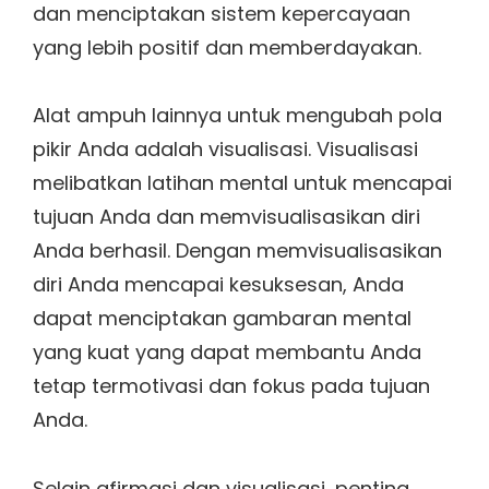
dan menciptakan sistem kepercayaan
yang lebih positif dan memberdayakan.
Alat ampuh lainnya untuk mengubah pola
pikir Anda adalah visualisasi. Visualisasi
melibatkan latihan mental untuk mencapai
tujuan Anda dan memvisualisasikan diri
Anda berhasil. Dengan memvisualisasikan
diri Anda mencapai kesuksesan, Anda
dapat menciptakan gambaran mental
yang kuat yang dapat membantu Anda
tetap termotivasi dan fokus pada tujuan
Anda.
Selain afirmasi dan visualisasi, penting