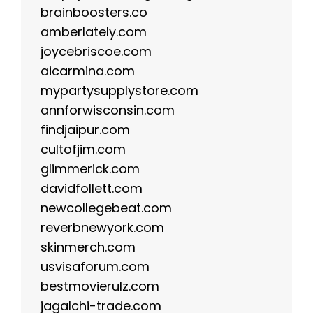
brainboosters.co
amberlately.com
joycebriscoe.com
aicarmina.com
mypartysupplystore.com
annforwisconsin.com
findjaipur.com
cultofjim.com
glimmerick.com
davidfollett.com
newcollegebeat.com
reverbnewyork.com
skinmerch.com
usvisaforum.com
bestmovierulz.com
jagalchi-trade.com