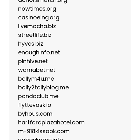
nowtimes.org
casinoeing.org
livemocha.biz
streetlife.biz
hyves.biz
enoughinfo.net
pinhive.net
warnabet.net
bollym4u.me
bolly2tollyblog.me
pandaclub.me
flyttevask.io
byhous.com
hartfordplazahotel.com
m-918kissapk.com
nabavkame.info