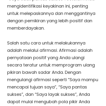
mengidentifikasi keyakinan ini, penting
untuk melepaskannya dan menggantinya
dengan pemikiran yang lebih positif dan
memberdayakan.
Salah satu cara untuk melakukannya
adalah melalui afirmasi. Afirmasi adalah
pernyataan positif yang Anda ulangi
secara teratur untuk memprogram ulang
pikiran bawah sadar Anda. Dengan
mengulangi afirmasi seperti “Saya mampu
mencapai tujuan saya”, “Saya pantas
sukses”, dan “Saya layak sukses”, Anda
dapat mulai mengubah pola pikir Anda