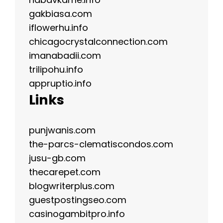
gakbiasa.com
iflowerhu.info
chicagocrystalconnection.com
imanabadii.com
trilipohu.info
appruptio.info
Links
punjwanis.com
the-parcs-clematiscondos.com
jusu-gb.com
thecarepet.com
blogwriterplus.com
guestpostingseo.com
casinogambitpro.info