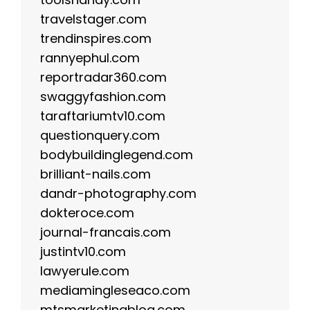
travelstager.com
trendinspires.com
rannyephul.com
reportradar360.com
swaggyfashion.com
taraftariumtv10.com
questionquery.com
bodybuildinglegend.com
brilliant-nails.com
dandr-photography.com
dokteroce.com
journal-francais.com
justintv10.com
lawyerule.com
mediamingleseaco.com
mtsmarketingblog.com