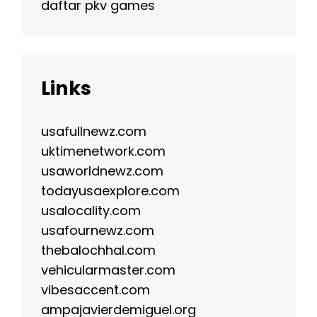
daftar pkv games
Links
usafullnewz.com
uktimenetwork.com
usaworldnewz.com
todayusaexplore.com
usalocality.com
usafournewz.com
thebalochhal.com
vehicularmaster.com
vibesaccent.com
ampajavierdemiguel.org