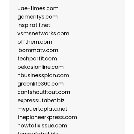
uae-times.com
gamerifys.com
inspiratif.net
vsmsnetworks.com
offthem.com
ibommatv.com
techporfit.com
bekasionline.com
nbusinessplan.com
greenlife360.com
cantshoutitout.com
expressufabet.biz
mypuertoplata.net
thepioneerxpress.com
howtofixissue.com
teamufabet.biz