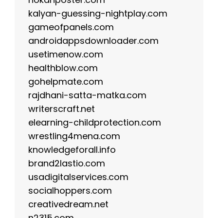
kalyan-guessing-nightplay.com
gameofpanels.com
androidappsdownloader.com
usetimenow.com
healthblow.com
gohelpmate.com
rajdhani-satta-matka.com
writerscraft.net
elearning-childprotection.com
wrestling4mena.com
knowledgeforall.info
brand2lastio.com
usadigitalservices.com
socialhoppers.com
creativedream.net
n2315.com