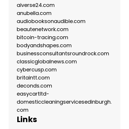
aiverse24.com
anubella.com
audiobooksonaudible.com
beautenetwork.com
bitcoin-tracing.com
bodyandshapes.com
businessconsultantsroundrock.com
classicglobalnews.com
cybercusp.com
britaintt.com
deconds.com
easycartltd-
domesticcleaningservicesedinburgh.
com
Links