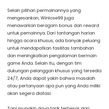
Selain pilihan permainannya yang
mengesankan, Winlose99 juga
menawarkan beragam bonus dan reward
untuk pemainnya. Dari tantangan harian
hingga acara khusus, ada banyak peluang
untuk mendapatkan fasilitas tambahan
dan meningkatkan pengalaman bermain
game Anda. Selain itu, dengan tim
dukungan pelanggan khusus yang tersedia
24/7, Anda dapat yakin bahwa masalah
atau pertanyaan apa pun yang Anda miliki
akan segera diatasi.
Tapi mungkin daya tarik terbesar dari