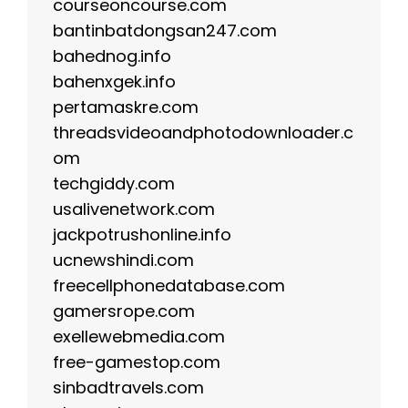
courseoncourse.com
bantinbatdongsan247.com
bahednog.info
bahenxgek.info
pertamaskre.com
threadsvideoandphotodownloader.c
om
techgiddy.com
usalivenetwork.com
jackpotrushonline.info
ucnewshindi.com
freecellphonedatabase.com
gamersrope.com
exellewebmedia.com
free-gamestop.com
sinbadtravels.com