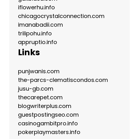
iflowerhu.info
chicagocrystalconnection.com
imanabadii.com
trilipohu.info
appruptio.info
Links
punjwanis.com
the-parcs-clematiscondos.com
jusu-gb.com
thecarepet.com
blogwriterplus.com
guestpostingseo.com
casinogambitpro.info
pokerplaymasters.info