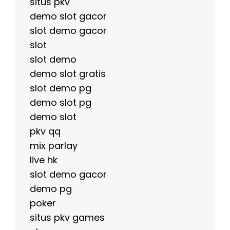
situs pkv
demo slot gacor
slot demo gacor
slot
slot demo
demo slot gratis
slot demo pg
demo slot pg
demo slot
pkv qq
mix parlay
live hk
slot demo gacor
demo pg
poker
situs pkv games