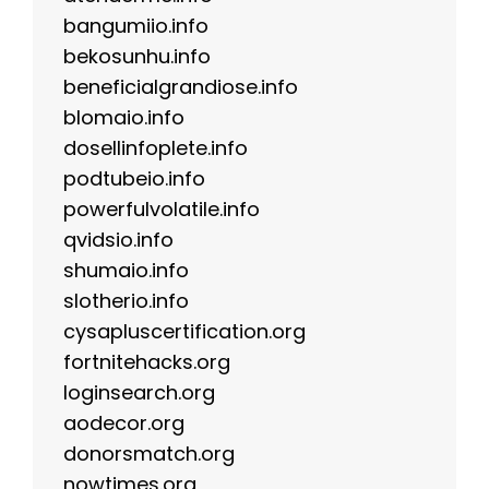
bangumiio.info
bekosunhu.info
beneficialgrandiose.info
blomaio.info
dosellinfoplete.info
podtubeio.info
powerfulvolatile.info
qvidsio.info
shumaio.info
slotherio.info
cysapluscertification.org
fortnitehacks.org
loginsearch.org
aodecor.org
donorsmatch.org
nowtimes.org