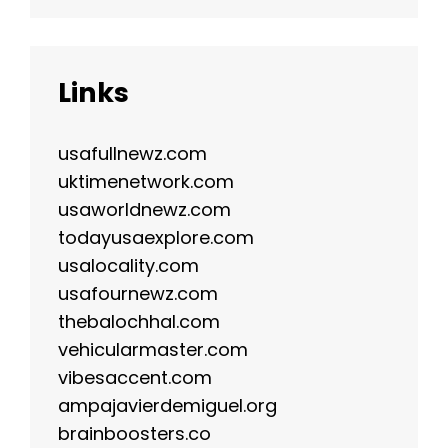
Links
usafullnewz.com
uktimenetwork.com
usaworldnewz.com
todayusaexplore.com
usalocality.com
usafournewz.com
thebalochhal.com
vehicularmaster.com
vibesaccent.com
ampajavierdemiguel.org
brainboosters.co