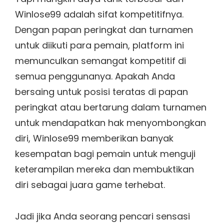
Winlose99 adalah sifat kompetitifnya.
Dengan papan peringkat dan turnamen
untuk diikuti para pemain, platform ini
memunculkan semangat kompetitif di
semua penggunanya. Apakah Anda
bersaing untuk posisi teratas di papan
peringkat atau bertarung dalam turnamen
untuk mendapatkan hak menyombongkan
diri, Winlose99 memberikan banyak
kesempatan bagi pemain untuk menguji
keterampilan mereka dan membuktikan
diri sebagai juara game terhebat.
Jadi jika Anda seorang pencari sensasi