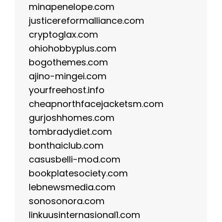
minapenelope.com
justicereformalliance.com
cryptoglax.com
ohiohobbyplus.com
bogothemes.com
ajino-mingei.com
yourfreehost.info
cheapnorthfacejacketsm.com
gurjoshhomes.com
tombradydiet.com
bonthaiclub.com
casusbelli-mod.com
bookplatesociety.com
lebnewsmedia.com
sonosonora.com
linkuusinternasional1.com