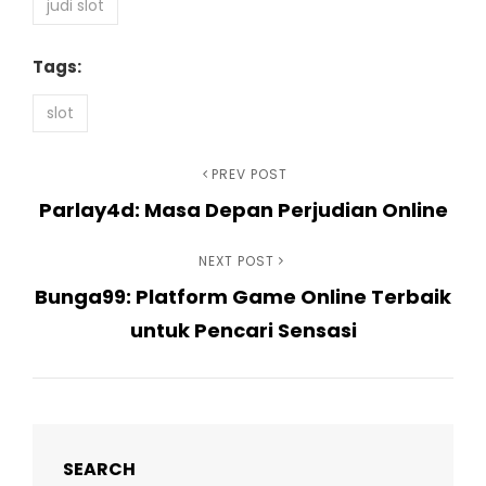
judi slot
Tags:
slot
Post
Previous
PREV POST
Parlay4d: Masa Depan Perjudian Online
Post
navigation
Next
NEXT POST
Bunga99: Platform Game Online Terbaik
Post
untuk Pencari Sensasi
SEARCH