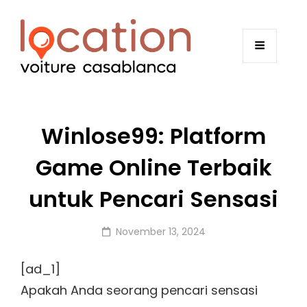
Winlose99: Platform
Game Online Terbaik
untuk Pencari Sensasi
Posted
November 13, 2024
on
[ad_1]
Apakah Anda seorang pencari sensasi