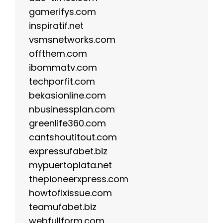
gamerifys.com
inspiratif.net
vsmsnetworks.com
offthem.com
ibommatv.com
techporfit.com
bekasionline.com
nbusinessplan.com
greenlife360.com
cantshoutitout.com
expressufabet.biz
mypuertoplata.net
thepioneerxpress.com
howtofixissue.com
teamufabet.biz
webfullform.com