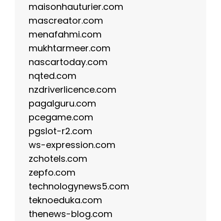
maisonhauturier.com
mascreator.com
menafahmi.com
mukhtarmeer.com
nascartoday.com
nqted.com
nzdriverlicence.com
pagalguru.com
pcegame.com
pgslot-r2.com
ws-expression.com
zchotels.com
zepfo.com
technologynews5.com
teknoeduka.com
thenews-blog.com