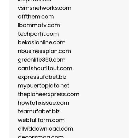
vsmsnetworks.com
offthem.com
ibommatv.com
techporfit.com
bekasionline.com
nbusinessplan.com
greenlife360.com
cantshoutitout.com
expressufabet.biz
mypuertoplata.net
thepioneerxpress.com
howtofixissue.com
teamufabet.biz
webfullform.com
allviddownload.com
decorsmag.com