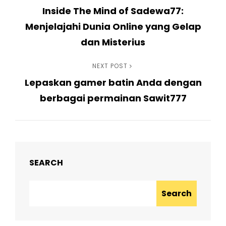
Inside The Mind of Sadewa77:
Post
navigation
Menjelajahi Dunia Online yang Gelap
dan Misterius
Next
NEXT POST
Lepaskan gamer batin Anda dengan
Post
berbagai permainan Sawit777
SEARCH
Search