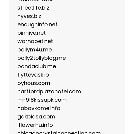
streetlife.biz
hyves.biz
enoughinfo.net
pinhive.net
warnabet.net
bollym4u.me
bolly2tollyblog.me
pandaclub.me
flyttevask.io
byhous.com
hartfordplazahotel.com
m-918kissapk.com
nabavkame.info
gakbiasa.com
iflowerhu.info
chicagocrystalconnection.com