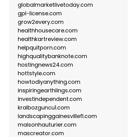
globalmarketlivetoday.com
gpl-license.com
grow2every.com
healthhousecare.com
healthkartreview.com
helpquitporn.com
highqualitybanknote.com
hostingnews24.com
hottstyle.com
howtodiyanything.com
inspiringearthlings.com
investindependent.com
kralbozguncu1.com
landscapinggainesvillefl.com
maisonhauturier.com
mascreator.com