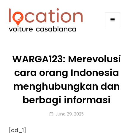
WARGA123: Merevolusi
cara orang Indonesia
menghubungkan dan
berbagi informasi
Posted
June 29, 2025
on
[ad_1]