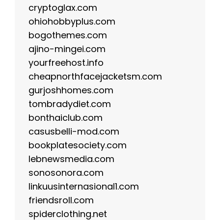
cryptoglax.com
ohiohobbyplus.com
bogothemes.com
ajino-mingei.com
yourfreehost.info
cheapnorthfacejacketsm.com
gurjoshhomes.com
tombradydiet.com
bonthaiclub.com
casusbelli-mod.com
bookplatesociety.com
lebnewsmedia.com
sonosonora.com
linkuusinternasional1.com
friendsroll.com
spiderclothing.net