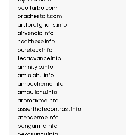
poolturbo.com
prachestait.com
artforafghans.info
airvendio.info
healthexe.info
puretecx.info
tecadvance.info
aminityio.info
amiolahu.info
ampacheme.info
ampullahu.info
aromaxme.info
asserthatecontrast.info
atenderme.info
bangumiio.info
bekosunhu.info