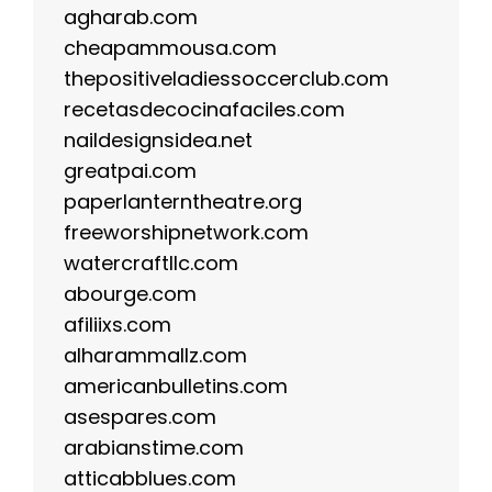
agharab.com
cheapammousa.com
thepositiveladiessoccerclub.com
recetasdecocinafaciles.com
naildesignsidea.net
greatpai.com
paperlanterntheatre.org
freeworshipnetwork.com
watercraftllc.com
abourge.com
afiliixs.com
alharammallz.com
americanbulletins.com
asespares.com
arabianstime.com
atticabblues.com