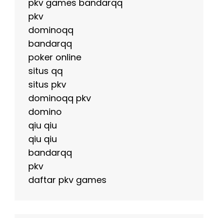
pkv games bandarqq
pkv
dominoqq
bandarqq
poker online
situs qq
situs pkv
dominoqq pkv
domino
qiu qiu
qiu qiu
bandarqq
pkv
daftar pkv games