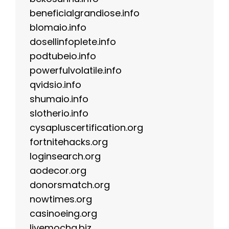
beneficialgrandiose.info
blomaio.info
dosellinfoplete.info
podtubeio.info
powerfulvolatile.info
qvidsio.info
shumaio.info
slotherio.info
cysapluscertification.org
fortnitehacks.org
loginsearch.org
aodecor.org
donorsmatch.org
nowtimes.org
casinoeing.org
livemocha.biz