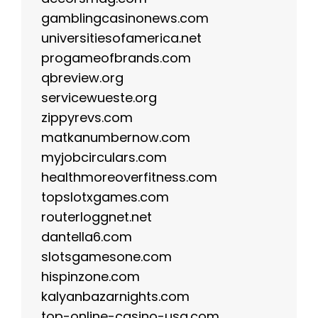
gamblingcasinonews.com
universitiesofamerica.net
progameofbrands.com
qbreview.org
servicewueste.org
zippyrevs.com
matkanumbernow.com
myjobcirculars.com
healthmoreoverfitness.com
topslotxgames.com
routerloggnet.net
dantella6.com
slotsgamesone.com
hispinzone.com
kalyanbazarnights.com
top-online-casino-usa.com