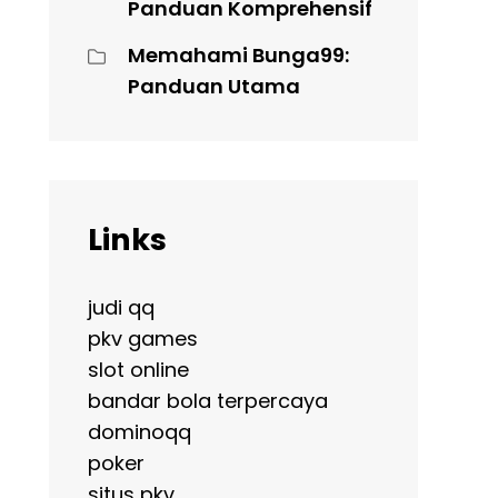
Panduan Komprehensif
Memahami Bunga99:
u
Panduan Utama
n
Links
judi qq
pkv games
slot online
bandar bola terpercaya
dominoqq
poker
situs pkv