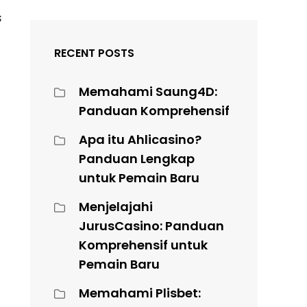
s
RECENT POSTS
Memahami Saung4D:
Panduan Komprehensif
Apa itu Ahlicasino?
Panduan Lengkap
untuk Pemain Baru
Menjelajahi
JurusCasino: Panduan
Komprehensif untuk
Pemain Baru
Memahami Plisbet: