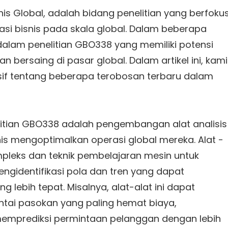
nis Global, adalah bidang penelitian yang berfoku
i bisnis pada skala global. Dalam beberapa
dalam penelitian GBO338 yang memiliki potensi
n bersaing di pasar global. Dalam artikel ini, kami
f tentang beberapa terobosan terbaru dalam
itian GBO338 adalah pengembangan alat analisis
s mengoptimalkan operasi global mereka. Alat -
pleks dan teknik pembelajaran mesin untuk
ngidentifikasi pola dan tren yang dapat
ebih tepat. Misalnya, alat-alat ini dapat
ntai pasokan yang paling hemat biaya,
 memprediksi permintaan pelanggan dengan lebih