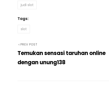
judi slot
Tags:
slot
Post
Previous
PREV POST
Temukan sensasi taruhan online
Post
navigation
dengan unung138