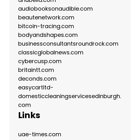
audiobooksonaudible.com
beautenetwork.com
bitcoin-tracing.com
bodyandshapes.com
businessconsultantsroundrock.com
classicglobalnews.com
cybercusp.com
britaintt.com
deconds.com
easycartltd-
domesticcleaningservicesedinburgh.
com
Links
uae-times.com