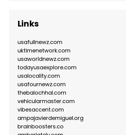
Links
usafullnewz.com
uktimenetwork.com
usaworldnewz.com
todayusaexplore.com
usalocality.com
usafournewz.com
thebalochhal.com
vehicularmaster.com
vibesaccent.com
ampajavierdemiguel.org
brainboosters.co
amberlately.com