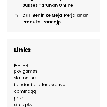
Sukses Taruhan Online
Dari Benih ke Meja: Perjalanan
Produksi Panenjp
Links
judi qq
pkv games
slot online
bandar bola terpercaya
dominoqq
poker
situs pkv