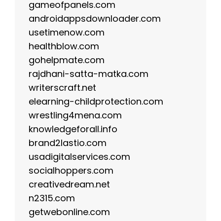
gameofpanels.com
androidappsdownloader.com
usetimenow.com
healthblow.com
gohelpmate.com
rajdhani-satta-matka.com
writerscraft.net
elearning-childprotection.com
wrestling4mena.com
knowledgeforall.info
brand2lastio.com
usadigitalservices.com
socialhoppers.com
creativedream.net
n2315.com
getwebonline.com