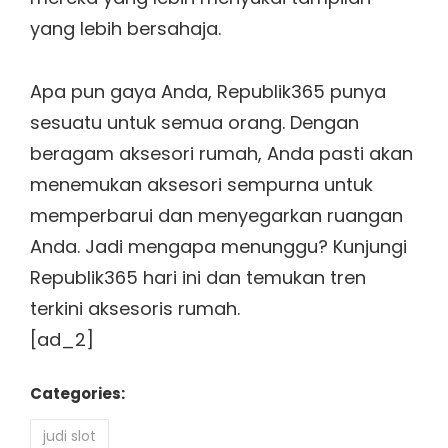
yang lebih bersahaja.
Apa pun gaya Anda, Republik365 punya
sesuatu untuk semua orang. Dengan
beragam aksesori rumah, Anda pasti akan
menemukan aksesori sempurna untuk
memperbarui dan menyegarkan ruangan
Anda. Jadi mengapa menunggu? Kunjungi
Republik365 hari ini dan temukan tren
terkini aksesoris rumah.
[ad_2]
Categories:
judi slot