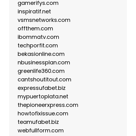
gamerifys.com
inspiratif.net
vsmsnetworks.com
offthem.com
ibommatv.com
techporfit.com
bekasionline.com
nbusinessplan.com
greenlife360.com
cantshoutitout.com
expressufabet.biz
mypuertoplata.net
thepioneerxpress.com
howtofixissue.com
teamufabet.biz
webfullform.com