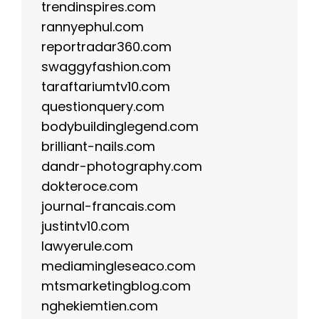
trendinspires.com
rannyephul.com
reportradar360.com
swaggyfashion.com
taraftariumtv10.com
questionquery.com
bodybuildinglegend.com
brilliant-nails.com
dandr-photography.com
dokteroce.com
journal-francais.com
justintv10.com
lawyerule.com
mediamingleseaco.com
mtsmarketingblog.com
nghekiemtien.com