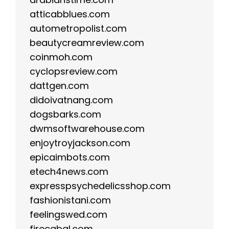
atticabblues.com
autometropolist.com
beautycreamreview.com
coinmoh.com
cyclopsreview.com
dattgen.com
didoivatnang.com
dogsbarks.com
dwmsoftwarehouse.com
enjoytroyjackson.com
epicaimbots.com
etech4news.com
expresspsychedelicsshop.com
fashionistani.com
feelingswed.com
firecabal.com