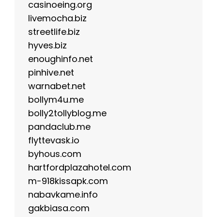
casinoeing.org
livemocha.biz
streetlife.biz
hyves.biz
enoughinfo.net
pinhive.net
warnabet.net
bollym4u.me
bolly2tollyblog.me
pandaclub.me
flyttevask.io
byhous.com
hartfordplazahotel.com
m-918kissapk.com
nabavkame.info
gakbiasa.com