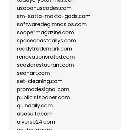
usabonuscodes.com
sm-satta-makta-gods.com
softwaredegimnasios.com
soopermagazine.com
spacecoastdailys.com
readytrademark.com
renovationsrated.com
scoziarestaurant.com
seohart.com
set-cleaning.com
promodesignai.com
publicistspaper.com
quindaily.com
abosulte.com
aiverse24.com
anubella.com