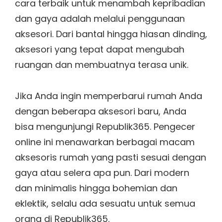
cara terbaik untuk menambah kepribadian
dan gaya adalah melalui penggunaan
aksesori. Dari bantal hingga hiasan dinding,
aksesori yang tepat dapat mengubah
ruangan dan membuatnya terasa unik.
Jika Anda ingin memperbarui rumah Anda
dengan beberapa aksesori baru, Anda
bisa mengunjungi Republik365. Pengecer
online ini menawarkan berbagai macam
aksesoris rumah yang pasti sesuai dengan
gaya atau selera apa pun. Dari modern
dan minimalis hingga bohemian dan
eklektik, selalu ada sesuatu untuk semua
orang di Republik365.