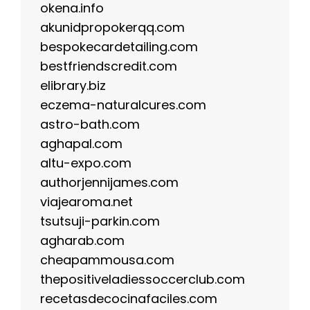
okena.info
akunidpropokerqq.com
bespokecardetailing.com
bestfriendscredit.com
elibrary.biz
eczema-naturalcures.com
astro-bath.com
aghapal.com
altu-expo.com
authorjennijames.com
viajearoma.net
tsutsuji-parkin.com
agharab.com
cheapammousa.com
thepositiveladiessoccerclub.com
recetasdecocinafaciles.com