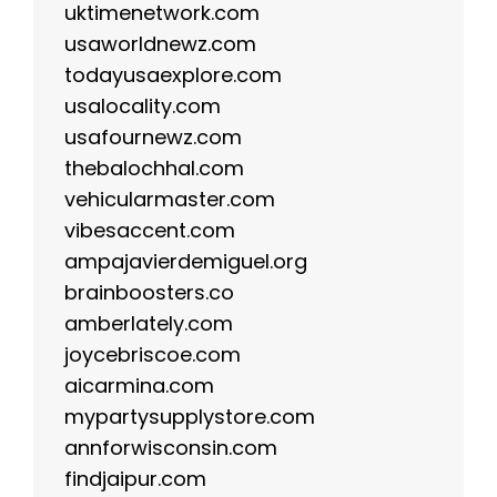
uktimenetwork.com
usaworldnewz.com
todayusaexplore.com
usalocality.com
usafournewz.com
thebalochhal.com
vehicularmaster.com
vibesaccent.com
ampajavierdemiguel.org
brainboosters.co
amberlately.com
joycebriscoe.com
aicarmina.com
mypartysupplystore.com
annforwisconsin.com
findjaipur.com