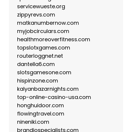
servicewueste.org
zippyrevs.com
matkanumbernow.com
myjobcirculars.com
healthmoreoverfitness.com
topslotxgames.com
routerloggnet.net
dantella6.com
slotsgamesone.com
hispinzone.com
kalyanbazarnights.com
top-online-casino-usa.com
honghuidoor.com
flowingtravel.com
nineniki.com
brandiospecialists.com