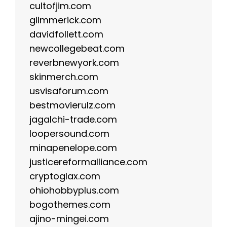
cultofjim.com
glimmerick.com
davidfollett.com
newcollegebeat.com
reverbnewyork.com
skinmerch.com
usvisaforum.com
bestmovierulz.com
jagalchi-trade.com
loopersound.com
minapenelope.com
justicereformalliance.com
cryptoglax.com
ohiohobbyplus.com
bogothemes.com
ajino-mingei.com