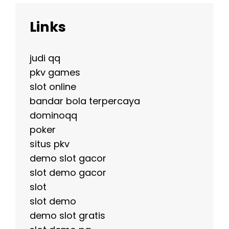
Links
judi qq
pkv games
slot online
bandar bola terpercaya
dominoqq
poker
situs pkv
demo slot gacor
slot demo gacor
slot
slot demo
demo slot gratis