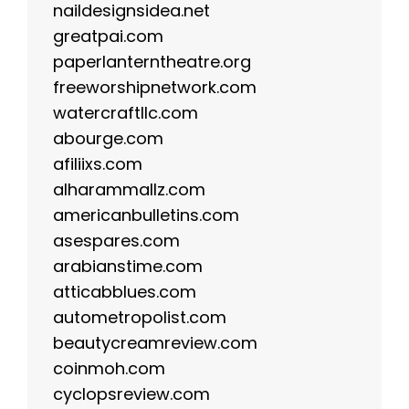
naildesignsidea.net
greatpai.com
paperlanterntheatre.org
freeworshipnetwork.com
watercraftllc.com
abourge.com
afiliixs.com
alharammallz.com
americanbulletins.com
asespares.com
arabianstime.com
atticabblues.com
autometropolist.com
beautycreamreview.com
coinmoh.com
cyclopsreview.com