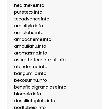
healthexe.info
puretecx.info
tecadvance.info
aminityio.info
amiolahu.info
ampacheme.info
ampullahu.info
aromaxme.info
asserthatecontrast.info
atenderme.info
bangumiio.info
bekosunhu.info
beneficialgrandiose.info
blomaio.info
dosellinfoplete.info
podtubeio.info