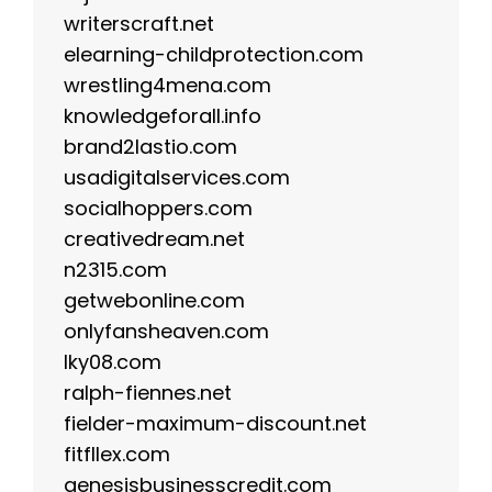
writerscraft.net
elearning-childprotection.com
wrestling4mena.com
knowledgeforall.info
brand2lastio.com
usadigitalservices.com
socialhoppers.com
creativedream.net
n2315.com
getwebonline.com
onlyfansheaven.com
lky08.com
ralph-fiennes.net
fielder-maximum-discount.net
fitfllex.com
genesisbusinesscredit.com