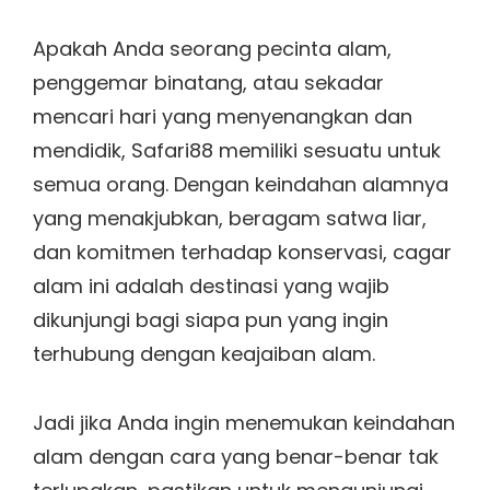
Apakah Anda seorang pecinta alam,
penggemar binatang, atau sekadar
mencari hari yang menyenangkan dan
mendidik, Safari88 memiliki sesuatu untuk
semua orang. Dengan keindahan alamnya
yang menakjubkan, beragam satwa liar,
dan komitmen terhadap konservasi, cagar
alam ini adalah destinasi yang wajib
dikunjungi bagi siapa pun yang ingin
terhubung dengan keajaiban alam.
Jadi jika Anda ingin menemukan keindahan
alam dengan cara yang benar-benar tak