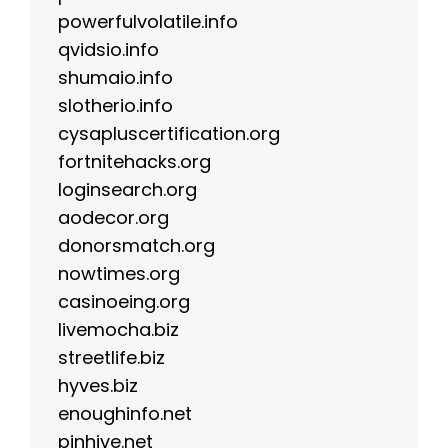
powerfulvolatile.info
qvidsio.info
shumaio.info
slotherio.info
cysapluscertification.org
fortnitehacks.org
loginsearch.org
aodecor.org
donorsmatch.org
nowtimes.org
casinoeing.org
livemocha.biz
streetlife.biz
hyves.biz
enoughinfo.net
pinhive.net