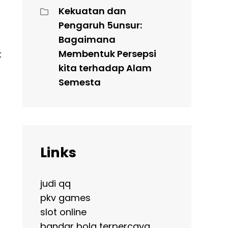
Kekuatan dan
Pengaruh 5unsur:
Bagaimana
Membentuk Persepsi
k
kita terhadap Alam
Semesta
Links
judi qq
pkv games
slot online
bandar bola terpercaya