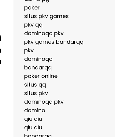
poker
situs pkv games
pkv qq
dominoqq pkv
i
pkv games bandarqq
a
pkv
dominoqq
a
bandarqq
poker online
situs qq
situs pkv
dominoqq pkv
domino
qiu qiu
qiu qiu
bandarqq