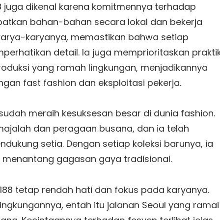
8 juga dikenal karena komitmennya terhadap
apatkan bahan-bahan secara lokal dan bekerja
karya-karyanya, memastikan bahwa setiap
erhatikan detail. Ia juga memprioritaskan prakti
roduksi yang ramah lingkungan, menjadikannya
gan fast fashion dan eksploitasi pekerja.
sudah meraih kesuksesan besar di dunia fashion.
majalah dan peragaan busana, dan ia telah
kung setia. Dengan setiap koleksi barunya, ia
menantang gagasan gaya tradisional.
g188 tetap rendah hati dan fokus pada karyanya.
lingkungannya, entah itu jalanan Seoul yang ramai