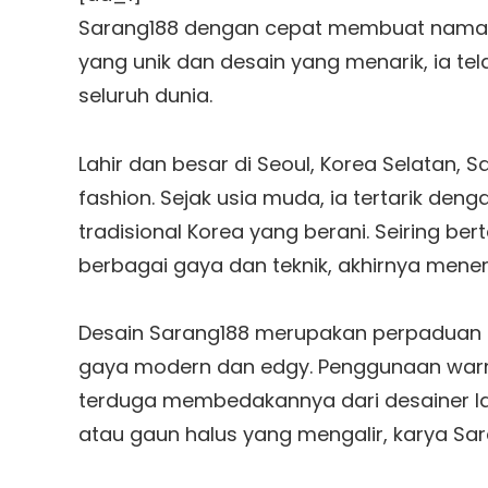
Sarang188 dengan cepat membuat namany
yang unik dan desain yang menarik, ia tel
seluruh dunia.
Lahir dan besar di Seoul, Korea Selatan, 
fashion. Sejak usia muda, ia tertarik de
tradisional Korea yang berani. Seiring b
berbagai gaya dan teknik, akhirnya mene
Desain Sarang188 merupakan perpaduan s
gaya modern dan edgy. Penggunaan warna-
terduga membedakannya dari desainer lain 
atau gaun halus yang mengalir, karya Sar