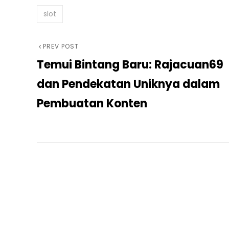
slot
Post
Previous
PREV POST
Temui Bintang Baru: Rajacuan69
Post
navigation
dan Pendekatan Uniknya dalam
Pembuatan Konten