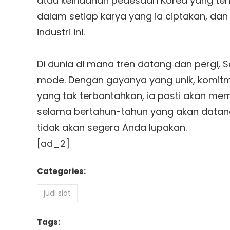
atau keindahan pedesaan Korea yang tena
dalam setiap karya yang ia ciptakan, dan 
industri ini.
Di dunia di mana tren datang dan pergi, 
mode. Dengan gayanya yang unik, komitm
yang tak terbantahkan, ia pasti akan me
selama bertahun-tahun yang akan datang
tidak akan segera Anda lupakan.
[ad_2]
Categories:
judi slot
Tags: