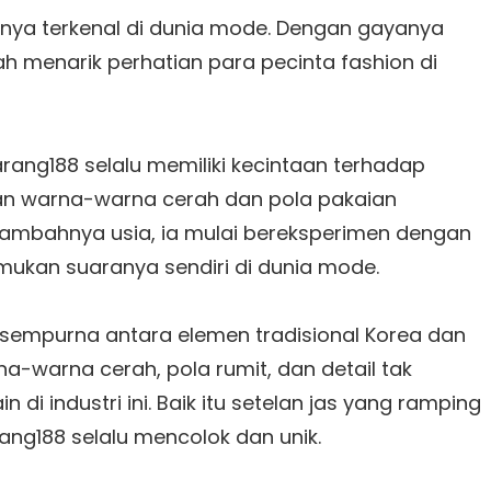
a terkenal di dunia mode. Dengan gayanya
ah menarik perhatian para pecinta fashion di
Sarang188 selalu memiliki kecintaan terhadap
ngan warna-warna cerah dan pola pakaian
ertambahnya usia, ia mulai bereksperimen dengan
mukan suaranya sendiri di dunia mode.
empurna antara elemen tradisional Korea dan
warna cerah, pola rumit, dan detail tak
di industri ini. Baik itu setelan jas yang ramping
ang188 selalu mencolok dan unik.