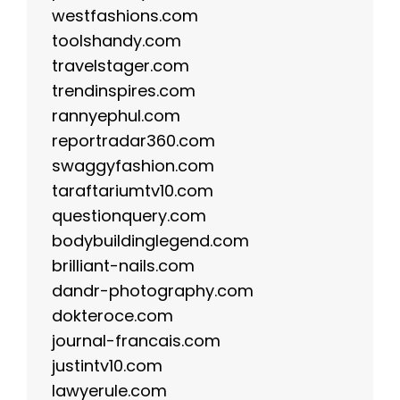
westfashions.com
toolshandy.com
travelstager.com
trendinspires.com
rannyephul.com
reportradar360.com
swaggyfashion.com
taraftariumtv10.com
questionquery.com
bodybuildinglegend.com
brilliant-nails.com
dandr-photography.com
dokteroce.com
journal-francais.com
justintv10.com
lawyerule.com