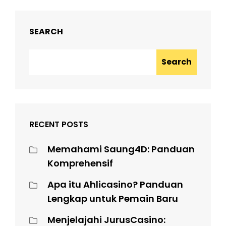
SEARCH
Search
RECENT POSTS
Memahami Saung4D: Panduan
Komprehensif
Apa itu Ahlicasino? Panduan
Lengkap untuk Pemain Baru
Menjelajahi JurusCasino: