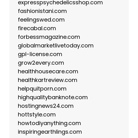
expresspsychedelicsshop.com
fashionistani.com
feelingswed.com
firecabal.com
forbessmagazine.com
globalmarketlivetoday.com
gpl-license.com
grow2every.com
healthhousecare.com
healthkartreview.com
helpquitporn.com
highqualitybanknote.com
hostingnews24.com
hottstyle.com
howtodiyanything.com
inspiringearthlings.com