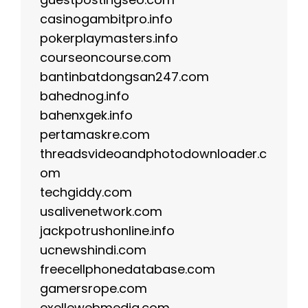
casinogambitpro.info
pokerplaymasters.info
courseoncourse.com
bantinbatdongsan247.com
bahednog.info
bahenxgek.info
pertamaskre.com
threadsvideoandphotodownloader.c
om
techgiddy.com
usalivenetwork.com
jackpotrushonline.info
ucnewshindi.com
freecellphonedatabase.com
gamersrope.com
exellewebmedia.com