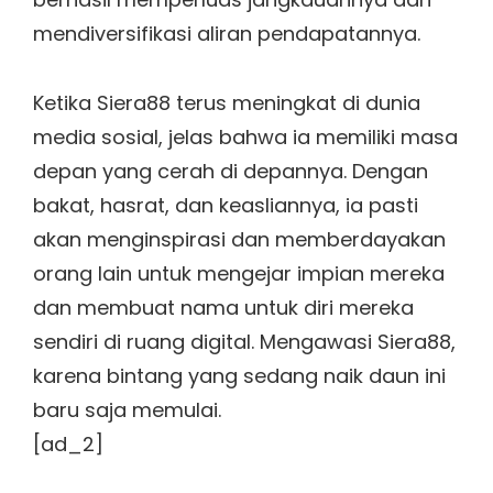
mendiversifikasi aliran pendapatannya.
Ketika Siera88 terus meningkat di dunia
media sosial, jelas bahwa ia memiliki masa
depan yang cerah di depannya. Dengan
bakat, hasrat, dan keasliannya, ia pasti
akan menginspirasi dan memberdayakan
orang lain untuk mengejar impian mereka
dan membuat nama untuk diri mereka
sendiri di ruang digital. Mengawasi Siera88,
karena bintang yang sedang naik daun ini
baru saja memulai.
[ad_2]