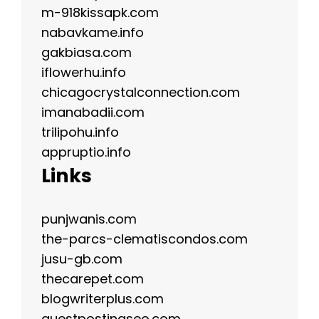
m-918kissapk.com
nabavkame.info
gakbiasa.com
iflowerhu.info
chicagocrystalconnection.com
imanabadii.com
trilipohu.info
appruptio.info
Links
punjwanis.com
the-parcs-clematiscondos.com
jusu-gb.com
thecarepet.com
blogwriterplus.com
guestpostingseo.com