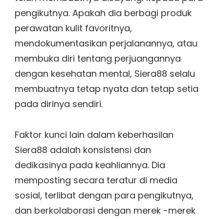
pengikutnya. Apakah dia berbagi produk
perawatan kulit favoritnya,
mendokumentasikan perjalanannya, atau
membuka diri tentang perjuangannya
dengan kesehatan mental, Siera88 selalu
membuatnya tetap nyata dan tetap setia
pada dirinya sendiri.
Faktor kunci lain dalam keberhasilan
Siera88 adalah konsistensi dan
dedikasinya pada keahliannya. Dia
memposting secara teratur di media
sosial, terlibat dengan para pengikutnya,
dan berkolaborasi dengan merek -merek