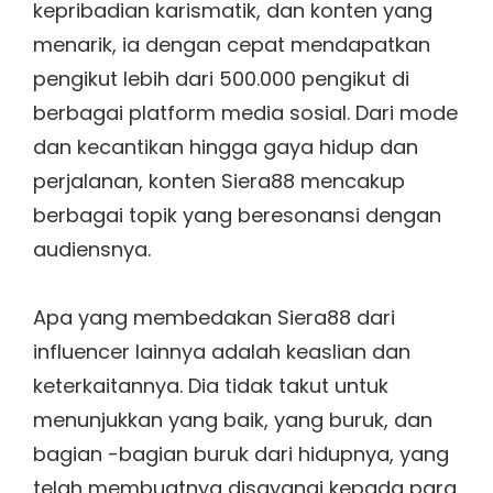
kepribadian karismatik, dan konten yang
menarik, ia dengan cepat mendapatkan
pengikut lebih dari 500.000 pengikut di
berbagai platform media sosial. Dari mode
dan kecantikan hingga gaya hidup dan
perjalanan, konten Siera88 mencakup
berbagai topik yang beresonansi dengan
audiensnya.
Apa yang membedakan Siera88 dari
influencer lainnya adalah keaslian dan
keterkaitannya. Dia tidak takut untuk
menunjukkan yang baik, yang buruk, dan
bagian -bagian buruk dari hidupnya, yang
telah membuatnya disayangi kepada para