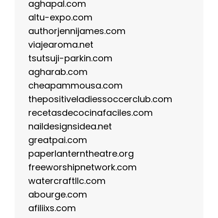
aghapal.com
altu-expo.com
authorjennijames.com
viajearoma.net
tsutsuji-parkin.com
agharab.com
cheapammousa.com
thepositiveladiessoccerclub.com
recetasdecocinafaciles.com
naildesignsidea.net
greatpai.com
paperlanterntheatre.org
freeworshipnetwork.com
watercraftllc.com
abourge.com
afiliixs.com