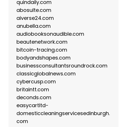
quindaily.com
abosulte.com
aiverse24.com
anubella.com
audiobooksonaudible.com
beautenetwork.com
bitcoin-tracing.com
bodyandshapes.com
businessconsultantsroundrock.com
classicglobalnews.com
cybercusp.com
britaintt.com
deconds.com
easycartltd-
domesticcleaningservicesedinburgh.
com