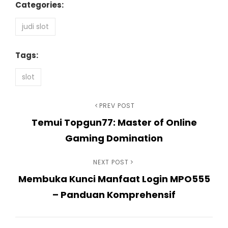
Categories:
judi slot
Tags:
slot
Post
Previous
PREV POST
Temui Topgun77: Master of Online
Post
navigation
Gaming Domination
Next
NEXT POST
Membuka Kunci Manfaat Login MPO555
Post
– Panduan Komprehensif