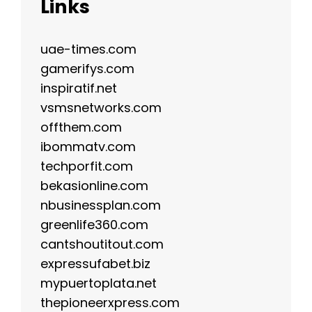
Links
uae-times.com
gamerifys.com
inspiratif.net
vsmsnetworks.com
offthem.com
ibommatv.com
techporfit.com
bekasionline.com
nbusinessplan.com
greenlife360.com
cantshoutitout.com
expressufabet.biz
mypuertoplata.net
thepioneerxpress.com