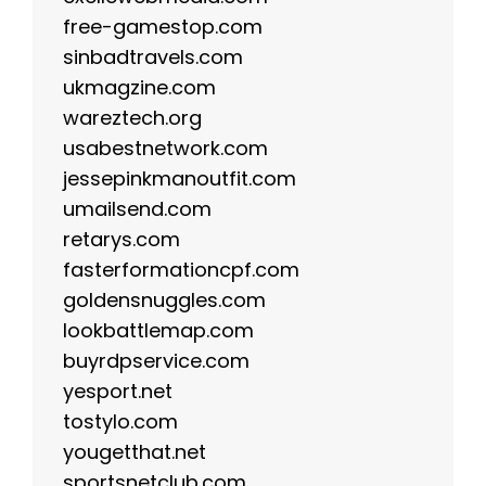
free-gamestop.com
sinbadtravels.com
ukmagzine.com
wareztech.org
usabestnetwork.com
jessepinkmanoutfit.com
umailsend.com
retarys.com
fasterformationcpf.com
goldensnuggles.com
lookbattlemap.com
buyrdpservice.com
yesport.net
tostylo.com
yougetthat.net
sportsnetclub.com