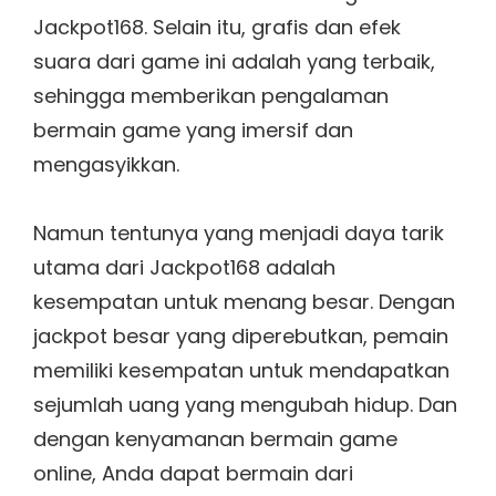
Jackpot168. Selain itu, grafis dan efek
suara dari game ini adalah yang terbaik,
sehingga memberikan pengalaman
bermain game yang imersif dan
mengasyikkan.
Namun tentunya yang menjadi daya tarik
utama dari Jackpot168 adalah
kesempatan untuk menang besar. Dengan
jackpot besar yang diperebutkan, pemain
memiliki kesempatan untuk mendapatkan
sejumlah uang yang mengubah hidup. Dan
dengan kenyamanan bermain game
online, Anda dapat bermain dari