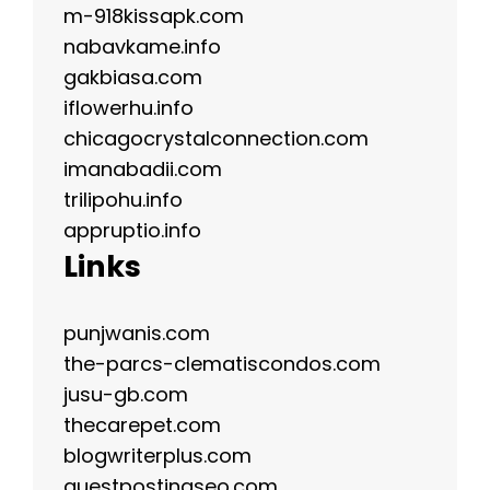
m-918kissapk.com
nabavkame.info
gakbiasa.com
iflowerhu.info
chicagocrystalconnection.com
imanabadii.com
trilipohu.info
appruptio.info
Links
punjwanis.com
the-parcs-clematiscondos.com
jusu-gb.com
thecarepet.com
blogwriterplus.com
guestpostingseo.com