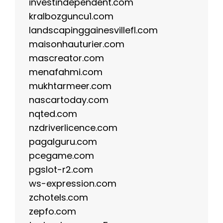
investindependent.com
kralbozguncu1.com
landscapinggainesvillefl.com
maisonhauturier.com
mascreator.com
menafahmi.com
mukhtarmeer.com
nascartoday.com
nqted.com
nzdriverlicence.com
pagalguru.com
pcegame.com
pgslot-r2.com
ws-expression.com
zchotels.com
zepfo.com