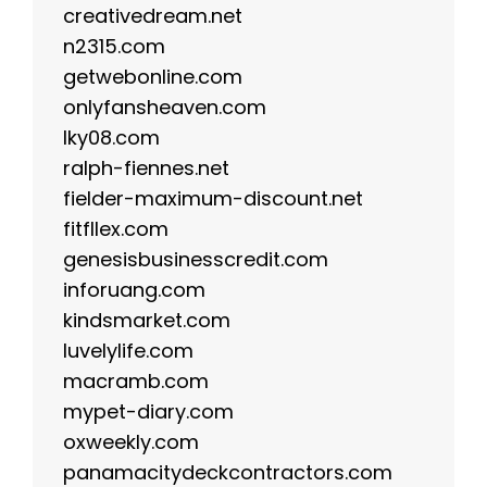
creativedream.net
n2315.com
getwebonline.com
onlyfansheaven.com
lky08.com
ralph-fiennes.net
fielder-maximum-discount.net
fitfllex.com
genesisbusinesscredit.com
inforuang.com
kindsmarket.com
luvelylife.com
macramb.com
mypet-diary.com
oxweekly.com
panamacitydeckcontractors.com