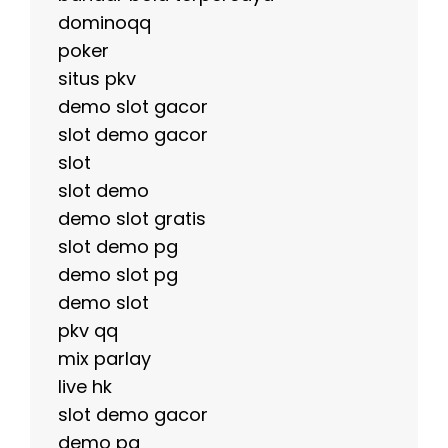
dominoqq
poker
situs pkv
demo slot gacor
slot demo gacor
slot
slot demo
demo slot gratis
slot demo pg
demo slot pg
demo slot
pkv qq
mix parlay
live hk
slot demo gacor
demo pg