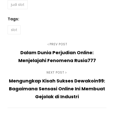
judi slot
Tags:
slot
Post
Previous
PREV POST
Dalam Dunia Perjudian Online:
Post
navigation
Menjelajahi Fenomena Rusia777
Next
NEXT POST
Mengungkap Kisah Sukses Dewakoin99:
Post
Bagaimana Sensasi Online Ini Membuat
Gejolak di Industri