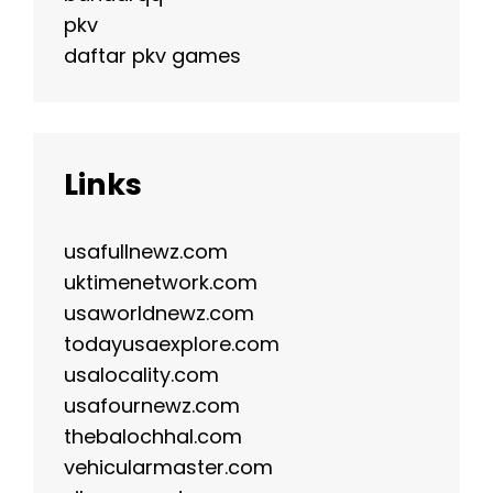
pkv
daftar pkv games
Links
usafullnewz.com
uktimenetwork.com
usaworldnewz.com
todayusaexplore.com
usalocality.com
usafournewz.com
thebalochhal.com
vehicularmaster.com