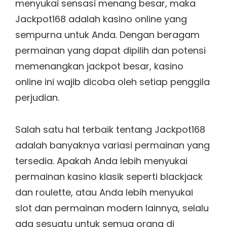
menyukai sensasi menang besar, maka
Jackpot168 adalah kasino online yang
sempurna untuk Anda. Dengan beragam
permainan yang dapat dipilih dan potensi
memenangkan jackpot besar, kasino
online ini wajib dicoba oleh setiap penggila
perjudian.
Salah satu hal terbaik tentang Jackpot168
adalah banyaknya variasi permainan yang
tersedia. Apakah Anda lebih menyukai
permainan kasino klasik seperti blackjack
dan roulette, atau Anda lebih menyukai
slot dan permainan modern lainnya, selalu
ada sesuatu untuk semua orang di