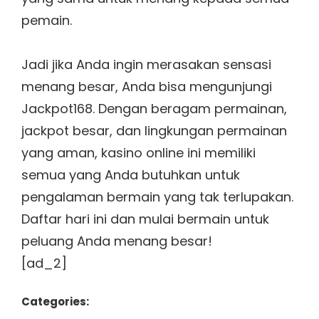
pemain.
Jadi jika Anda ingin merasakan sensasi
menang besar, Anda bisa mengunjungi
Jackpot168. Dengan beragam permainan,
jackpot besar, dan lingkungan permainan
yang aman, kasino online ini memiliki
semua yang Anda butuhkan untuk
pengalaman bermain yang tak terlupakan.
Daftar hari ini dan mulai bermain untuk
peluang Anda menang besar!
[ad_2]
Categories: