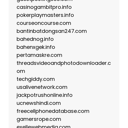
casinogambitpro.info
pokerplaymasters.info
courseoncourse.com
bantinbatdongsan247.com
bahednog.info
bahenxgek.info
pertamaskre.com
threadsvideoandphotodownloader.c
om
techgiddy.com
usalivenetwork.com
jackpotrushonline.info
ucnewshindi.com
freecellphonedatabase.com
gamersrope.com
exellewebmedia.com