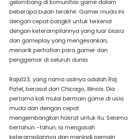
gelombang di komunitas game dalam
beberapa bulan terakhir. Gamer muda ini
dengan cepat bangkit untuk terkenal
dengan keterampilannya yang luar biasa
dan gameplay yang mengesankan,
menarik perhatian para gamer dan
penggemar di seluruh dunia.
Raja123, yang nama aslinya adalah Raj
Patel, berasal dari Chicago, Illinois. Dia
pertama kali mulai bermain game di usia
muda dan dengan cepat
mengembangkan hasrat untuk itu. Selama
bertahun -tahun, ia mengasah
keterampilannya dan menjadi pemain