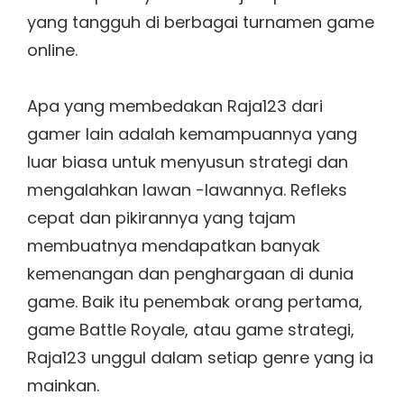
yang tangguh di berbagai turnamen game
online.
Apa yang membedakan Raja123 dari
gamer lain adalah kemampuannya yang
luar biasa untuk menyusun strategi dan
mengalahkan lawan -lawannya. Refleks
cepat dan pikirannya yang tajam
membuatnya mendapatkan banyak
kemenangan dan penghargaan di dunia
game. Baik itu penembak orang pertama,
game Battle Royale, atau game strategi,
Raja123 unggul dalam setiap genre yang ia
mainkan.