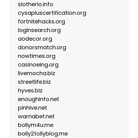
slotherio.info
cysapluscertification.org
fortnitehacks.org
loginsearch.org
aodecor.org
donorsmatch.org
nowtimes.org
casinoeing.org
livemocha.biz
streetlife.biz
hyves.biz
enoughinfo.net
pinhive.net
warnabet.net
bollym4u.me
bolly2tollyblog.me