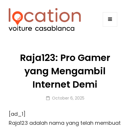
Raja123: Pro Gamer
yang Mengambil
Internet Demi
Posted
October 6, 2025
on
[ad_1]
Raja123 adalah nama yang telah membuat