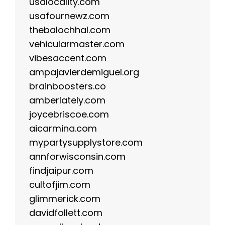
usalocality.com
usafournewz.com
thebalochhal.com
vehicularmaster.com
vibesaccent.com
ampajavierdemiguel.org
brainboosters.co
amberlately.com
joycebriscoe.com
aicarmina.com
mypartysupplystore.com
annforwisconsin.com
findjaipur.com
cultofjim.com
glimmerick.com
davidfollett.com