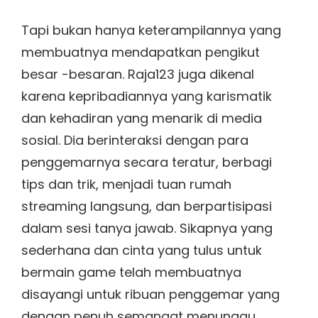
Tapi bukan hanya keterampilannya yang
membuatnya mendapatkan pengikut
besar -besaran. Raja123 juga dikenal
karena kepribadiannya yang karismatik
dan kehadiran yang menarik di media
sosial. Dia berinteraksi dengan para
penggemarnya secara teratur, berbagi
tips dan trik, menjadi tuan rumah
streaming langsung, dan berpartisipasi
dalam sesi tanya jawab. Sikapnya yang
sederhana dan cinta yang tulus untuk
bermain game telah membuatnya
disayangi untuk ribuan penggemar yang
dengan penuh semangat menunggu