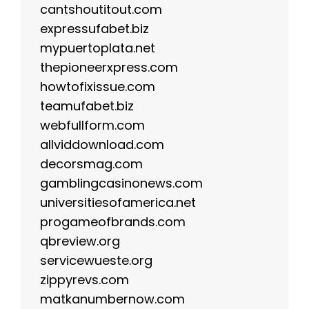
cantshoutitout.com
expressufabet.biz
mypuertoplata.net
thepioneerxpress.com
howtofixissue.com
teamufabet.biz
webfullform.com
allviddownload.com
decorsmag.com
gamblingcasinonews.com
universitiesofamerica.net
progameofbrands.com
qbreview.org
servicewueste.org
zippyrevs.com
matkanumbernow.com