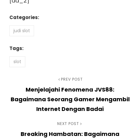
[ad_2]
Categories:
judi slot
Tags:
slot
Post
Previous
PREV POST
Menjelajahi Fenomena JVS88:
Post
navigation
Bagaimana Seorang Gamer Mengambil
Internet Dengan Badai
Next
NEXT POST
Breaking Hambatan: Bagaimana
Post