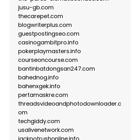
jusu-gb.com
thecarepet.com
blogwriterplus.com
guestpostingseo.com
casinogambitpro.info
pokerplaymasters.info
courseoncourse.com
bantinbatdongsan247.com
bahednog.info
bahenxgek.info
pertamaskre.com
threadsvideoandphotodownloader.c
om
techgiddy.com
usalivenetwork.com
jackpotrushonline.info