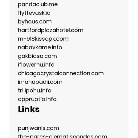
pandaclub.me
flyttevask.io
byhous.com
hartfordplazahotel.com
m-918kissapk.com
nabavkame.info
gakbiasa.com
iflowerhu.info
chicagocrystalconnection.com
imanabadii.com
trilipohu.info
appruptio.info
Links
punjwanis.com
the-parcs-clematiscondos.com