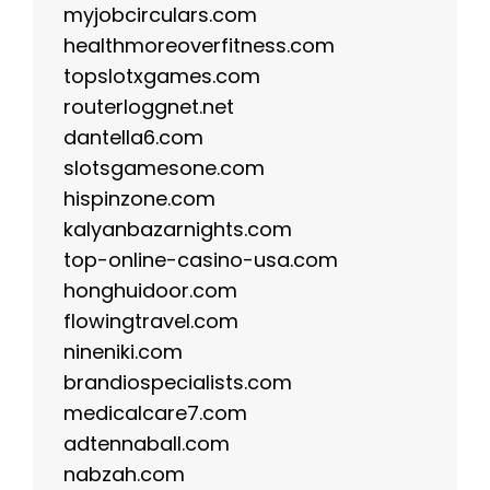
myjobcirculars.com
healthmoreoverfitness.com
topslotxgames.com
routerloggnet.net
dantella6.com
slotsgamesone.com
hispinzone.com
kalyanbazarnights.com
top-online-casino-usa.com
honghuidoor.com
flowingtravel.com
nineniki.com
brandiospecialists.com
medicalcare7.com
adtennaball.com
nabzah.com