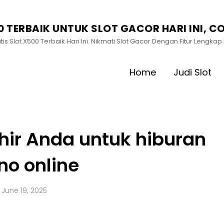
0 TERBAIK UNTUK SLOT GACOR HARI INI, 
s Slot X500 Terbaik Hari Ini. Nikmati Slot Gacor Dengan Fitur Lengk
Home
Judi Slot
hir Anda untuk hiburan
no online
Posted
June 19, 2025
on