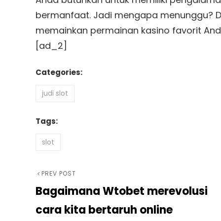
bermanfaat. Jadi mengapa menunggu? Daft
memainkan permainan kasino favorit And
[ad_2]
Categories:
judi slot
Tags:
slot
Post
Previous
PREV POST
Bagaimana Wtobet merevolusi
Post
navigation
cara kita bertaruh online