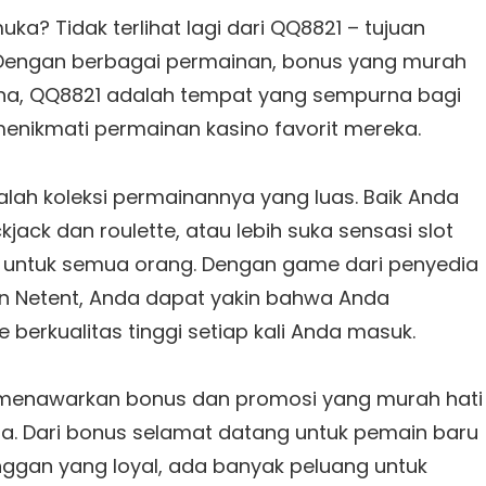
a? Tidak terlihat lagi dari QQ8821 – tujuan
. Dengan berbagai permainan, bonus yang murah
na, QQ8821 adalah tempat yang sempurna bagi
nikmati permainan kasino favorit mereka.
alah koleksi permainannya yang luas. Baik Anda
ack dan roulette, atau lebih suka sensasi slot
u untuk semua orang. Dengan game dari penyedia
dan Netent, Anda dapat yakin bahwa Anda
rkualitas tinggi setiap kali Anda masuk.
a menawarkan bonus dan promosi yang murah hati
. Dari bonus selamat datang untuk pemain baru
nggan yang loyal, ada banyak peluang untuk