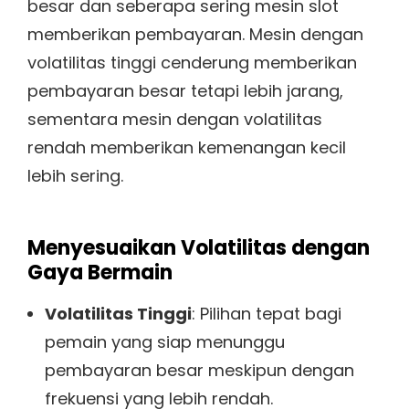
besar dan seberapa sering mesin slot
memberikan pembayaran. Mesin dengan
volatilitas tinggi cenderung memberikan
pembayaran besar tetapi lebih jarang,
sementara mesin dengan volatilitas
rendah memberikan kemenangan kecil
lebih sering.
Menyesuaikan Volatilitas dengan
Gaya Bermain
Volatilitas Tinggi
: Pilihan tepat bagi
pemain yang siap menunggu
pembayaran besar meskipun dengan
frekuensi yang lebih rendah.