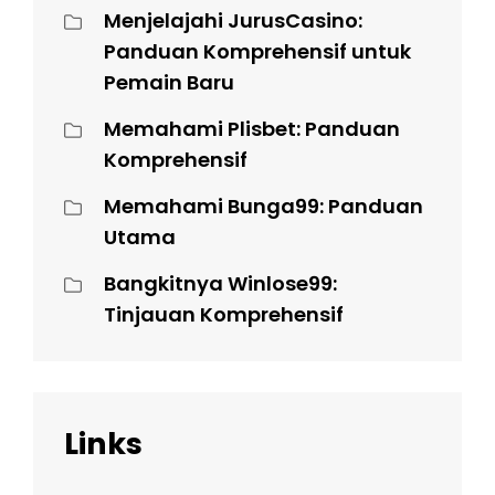
Menjelajahi JurusCasino:
Panduan Komprehensif untuk
Pemain Baru
Memahami Plisbet: Panduan
Komprehensif
Memahami Bunga99: Panduan
Utama
Bangkitnya Winlose99:
Tinjauan Komprehensif
Links