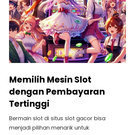
Memilih Mesin Slot
dengan Pembayaran
Tertinggi
Bermain slot di situs slot gacor bisa
menjadi pilihan menarik untuk