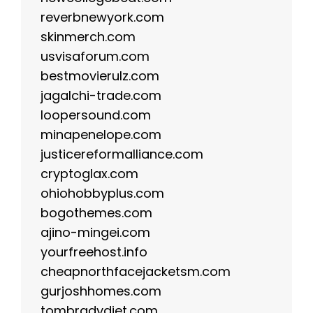
reverbnewyork.com
skinmerch.com
usvisaforum.com
bestmovierulz.com
jagalchi-trade.com
loopersound.com
minapenelope.com
justicereformalliance.com
cryptoglax.com
ohiohobbyplus.com
bogothemes.com
ajino-mingei.com
yourfreehost.info
cheapnorthfacejacketsm.com
gurjoshhomes.com
tombradydiet.com