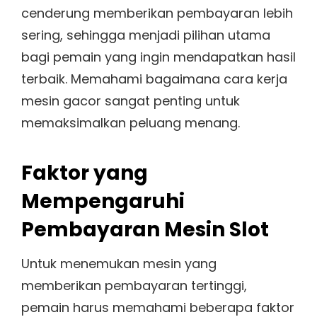
cenderung memberikan pembayaran lebih
sering, sehingga menjadi pilihan utama
bagi pemain yang ingin mendapatkan hasil
terbaik. Memahami bagaimana cara kerja
mesin gacor sangat penting untuk
memaksimalkan peluang menang.
Faktor yang
Mempengaruhi
Pembayaran Mesin Slot
Untuk menemukan mesin yang
memberikan pembayaran tertinggi,
pemain harus memahami beberapa faktor