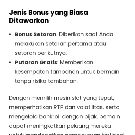
Jenis Bonus yang Biasa
Ditawarkan
Bonus Setoran
: Diberikan saat Anda
melakukan setoran pertama atau
setoran berikutnya.
Putaran Gratis
: Memberikan
kesempatan tambahan untuk bermain
tanpa risiko tambahan.
Dengan memilih mesin slot yang tepat,
memperhatikan RTP dan volatilitas, serta
mengelola bankroll dengan bijak, pemain
dapat meningkatkan peluang mereka