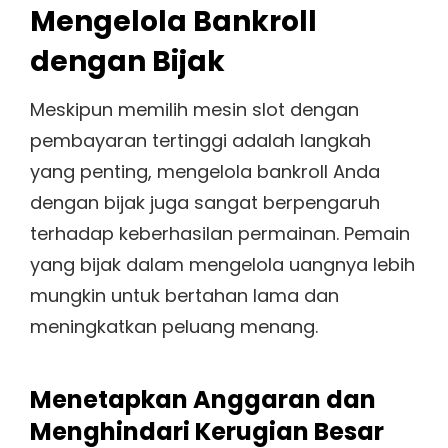
Mengelola Bankroll
dengan Bijak
Meskipun memilih mesin slot dengan
pembayaran tertinggi adalah langkah
yang penting, mengelola bankroll Anda
dengan bijak juga sangat berpengaruh
terhadap keberhasilan permainan. Pemain
yang bijak dalam mengelola uangnya lebih
mungkin untuk bertahan lama dan
meningkatkan peluang menang.
Menetapkan Anggaran dan
Menghindari Kerugian Besar