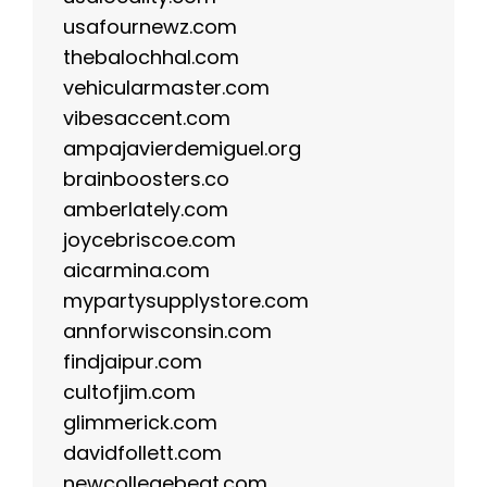
usafournewz.com
thebalochhal.com
vehicularmaster.com
vibesaccent.com
ampajavierdemiguel.org
brainboosters.co
amberlately.com
joycebriscoe.com
aicarmina.com
mypartysupplystore.com
annforwisconsin.com
findjaipur.com
cultofjim.com
glimmerick.com
davidfollett.com
newcollegebeat.com