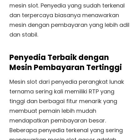
mesin slot. Penyedia yang sudah terkenal
dan terpercaya biasanya menawarkan
mesin dengan pembayaran yang lebih adil
dan stabil.
Penyedia Terbaik dengan
Mesin Pembayaran Tertinggi
Mesin slot dari penyedia perangkat lunak
ternama sering kali memiliki RTP yang
tinggi dan berbagai fitur menarik yang
membuat pemain lebih mudah
mendapatkan pembayaran besar.
Beberapa penyedia terkenal yang sering
menawarkan mesin slot gacor adalah