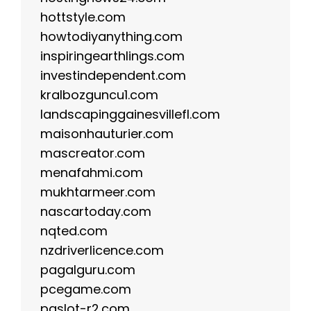
hottstyle.com
howtodiyanything.com
inspiringearthlings.com
investindependent.com
kralbozguncu1.com
landscapinggainesvillefl.com
maisonhauturier.com
mascreator.com
menafahmi.com
mukhtarmeer.com
nascartoday.com
nqted.com
nzdriverlicence.com
pagalguru.com
pcegame.com
pgslot-r2.com