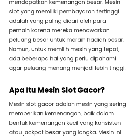
mendapatkan kemenangan besar. Mesin
slot yang memiliki pembayaran tertinggi
adalah yang paling dicari oleh para
pemain karena mereka menawarkan
peluang besar untuk meraih hadiah besar.
Namun, untuk memilih mesin yang tepat,
ada beberapa hal yang perlu dipahami
agar peluang menang menjadi lebih tinggi.
Apa Itu Mesin Slot Gacor?
Mesin slot gacor adalah mesin yang sering
memberikan kemenangan, baik dalam
bentuk kemenangan kecil yang konsisten
atau jackpot besar yang langka. Mesin ini