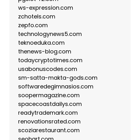
ws-expression.com
zchotels.com
zepfo.com
technologynews5.com
teknoeduka.com
thenews-blog.com
todaycryptotimes.com
usabonuscodes.com
sm-satta-makta-gods.com
softwaredegimnasios.com
soopermagazine.com
spacecoastdailys.com
readytrademark.com
renovationsrated.com
scoziarestaurant.com
seohart.com