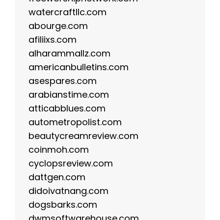
watercraftllc.com
abourge.com
afiliixs.com
alharammallz.com
americanbulletins.com
asespares.com
arabianstime.com
atticabblues.com
autometropolist.com
beautycreamreview.com
coinmoh.com
cyclopsreview.com
dattgen.com
didoivatnang.com
dogsbarks.com
dwmsoftwarehouse.com