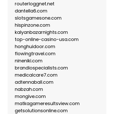
routerloggnet.net
dantella6.com
slotsgamesone.com
hispinzone.com
kalyanbazarnights.com
top-online-casino-usa.com
honghuidoor.com
flowingtravel.com
nineniki.com
brandiospecialists.com
medicalcare7.com
adtennaball.com
nabzah.com
mongive.com
matkagameresultsview.com
getsolutionsonline.com