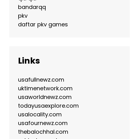
bandarqq
pkv
daftar pkv games
Links
usafullnewz.com
uktimenetwork.com
usaworldnewz.com
todayusaexplore.com
usalocality.com
usafournewz.com
thebalochhal.com