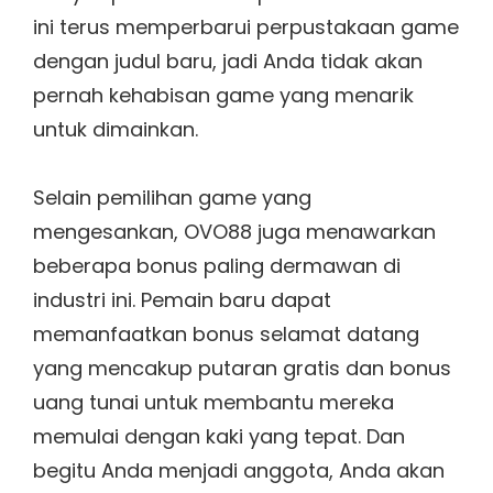
ini terus memperbarui perpustakaan game
dengan judul baru, jadi Anda tidak akan
pernah kehabisan game yang menarik
untuk dimainkan.
Selain pemilihan game yang
mengesankan, OVO88 juga menawarkan
beberapa bonus paling dermawan di
industri ini. Pemain baru dapat
memanfaatkan bonus selamat datang
yang mencakup putaran gratis dan bonus
uang tunai untuk membantu mereka
memulai dengan kaki yang tepat. Dan
begitu Anda menjadi anggota, Anda akan