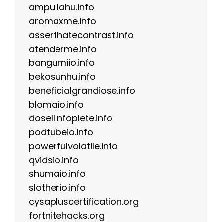
ampullahu.info
aromaxme.info
asserthatecontrast.info
atenderme.info
bangumiio.info
bekosunhu.info
beneficialgrandiose.info
blomaio.info
dosellinfoplete.info
podtubeio.info
powerfulvolatile.info
qvidsio.info
shumaio.info
slotherio.info
cysapluscertification.org
fortnitehacks.org