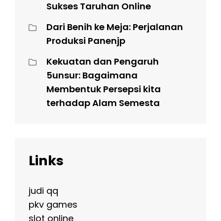
Sukses Taruhan Online
Dari Benih ke Meja: Perjalanan
Produksi Panenjp
Kekuatan dan Pengaruh
5unsur: Bagaimana
Membentuk Persepsi kita
terhadap Alam Semesta
Links
judi qq
pkv games
slot online