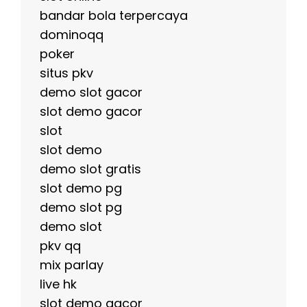
bandar bola terpercaya
dominoqq
poker
situs pkv
demo slot gacor
slot demo gacor
slot
slot demo
demo slot gratis
slot demo pg
demo slot pg
demo slot
pkv qq
mix parlay
live hk
slot demo gacor