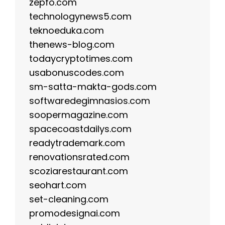
zepfo.com
technologynews5.com
teknoeduka.com
thenews-blog.com
todaycryptotimes.com
usabonuscodes.com
sm-satta-makta-gods.com
softwaredegimnasios.com
soopermagazine.com
spacecoastdailys.com
readytrademark.com
renovationsrated.com
scoziarestaurant.com
seohart.com
set-cleaning.com
promodesignai.com