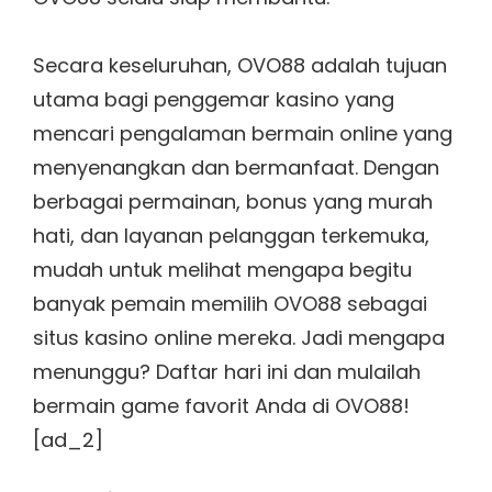
Secara keseluruhan, OVO88 adalah tujuan
utama bagi penggemar kasino yang
mencari pengalaman bermain online yang
menyenangkan dan bermanfaat. Dengan
berbagai permainan, bonus yang murah
hati, dan layanan pelanggan terkemuka,
mudah untuk melihat mengapa begitu
banyak pemain memilih OVO88 sebagai
situs kasino online mereka. Jadi mengapa
menunggu? Daftar hari ini dan mulailah
bermain game favorit Anda di OVO88!
[ad_2]