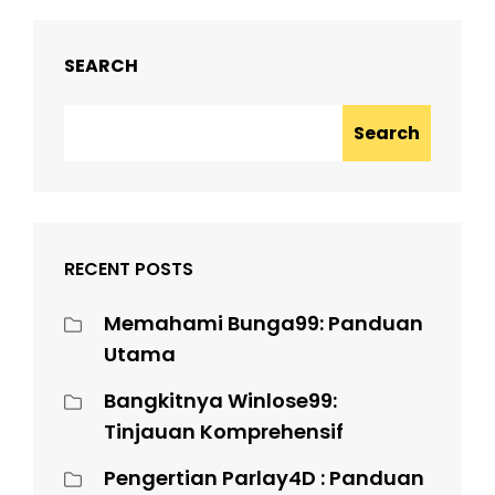
SEARCH
Search
RECENT POSTS
Memahami Bunga99: Panduan
Utama
Bangkitnya Winlose99:
Tinjauan Komprehensif
Pengertian Parlay4D : Panduan