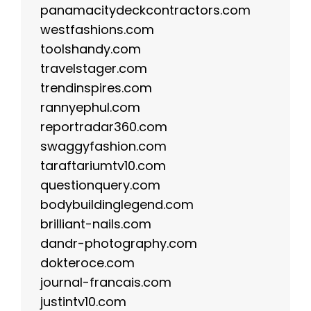
panamacitydeckcontractors.com
westfashions.com
toolshandy.com
travelstager.com
trendinspires.com
rannyephul.com
reportradar360.com
swaggyfashion.com
taraftariumtv10.com
questionquery.com
bodybuildinglegend.com
brilliant-nails.com
dandr-photography.com
dokteroce.com
journal-francais.com
justintv10.com