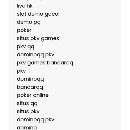
live hk
slot demo gacor
demo pg
poker
situs pkv games
pkv qq
dominoqq pkv
pkv games bandarqq
pkv
dominoqq
bandarqq
poker online
situs qq
situs pkv
dominoqq pkv
domino