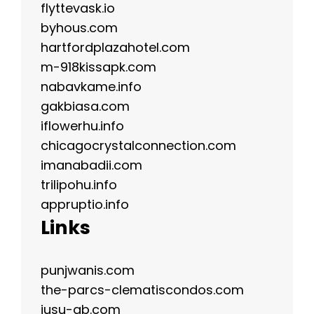
flyttevask.io
byhous.com
hartfordplazahotel.com
m-918kissapk.com
nabavkame.info
gakbiasa.com
iflowerhu.info
chicagocrystalconnection.com
imanabadii.com
trilipohu.info
appruptio.info
Links
punjwanis.com
the-parcs-clematiscondos.com
jusu-gb.com