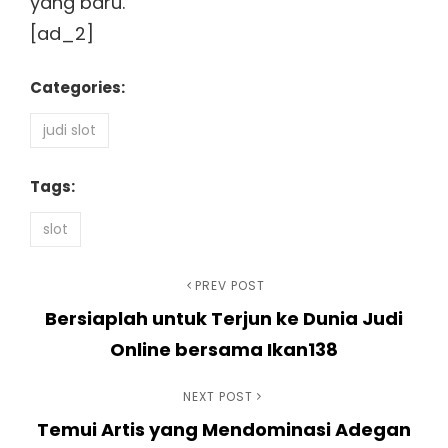
yang baru.
[ad_2]
Categories:
judi slot
Tags:
slot
Post
Previous
PREV POST
Bersiaplah untuk Terjun ke Dunia Judi
Post
navigation
Online bersama Ikan138
Next
NEXT POST
Temui Artis yang Mendominasi Adegan
Post