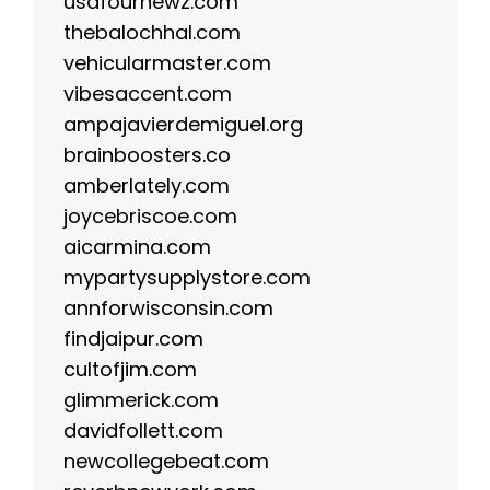
usafournewz.com
thebalochhal.com
vehicularmaster.com
vibesaccent.com
ampajavierdemiguel.org
brainboosters.co
amberlately.com
joycebriscoe.com
aicarmina.com
mypartysupplystore.com
annforwisconsin.com
findjaipur.com
cultofjim.com
glimmerick.com
davidfollett.com
newcollegebeat.com