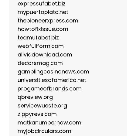
expressufabet.biz
mypuertoplata.net
thepioneerxpress.com
howtofixissue.com
teamufabet.biz
webfullform.com
allviddownload.com
decorsmag.com
gamblingcasinonews.com
universitiesofamerica.net
progameofbrands.com
qbreview.org
servicewueste.org
zippyrevs.com
matkanumbernow.com
myjobcirculars.com