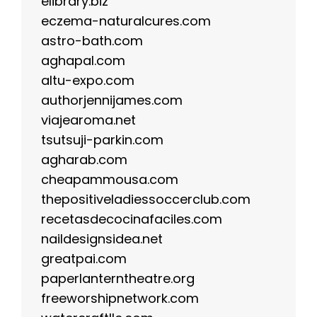
elibrary.biz
eczema-naturalcures.com
astro-bath.com
aghapal.com
altu-expo.com
authorjennijames.com
viajearoma.net
tsutsuji-parkin.com
agharab.com
cheapammousa.com
thepositiveladiessoccerclub.com
recetasdecocinafaciles.com
naildesignsidea.net
greatpai.com
paperlanterntheatre.org
freeworshipnetwork.com