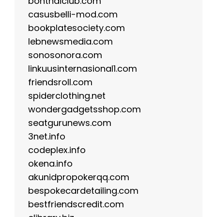
bonthaiclub.com
casusbelli-mod.com
bookplatesociety.com
lebnewsmedia.com
sonosonora.com
linkuusinternasional1.com
friendsroll.com
spiderclothing.net
wondergadgetsshop.com
seatgurunews.com
3net.info
codeplex.info
okena.info
akunidpropokerqq.com
bespokecardetailing.com
bestfriendscredit.com