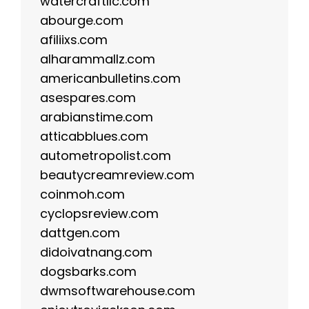
watercraftllc.com
abourge.com
afiliixs.com
alharammallz.com
americanbulletins.com
asespares.com
arabianstime.com
atticabblues.com
autometropolist.com
beautycreamreview.com
coinmoh.com
cyclopsreview.com
dattgen.com
didoivatnang.com
dogsbarks.com
dwmsoftwarehouse.com