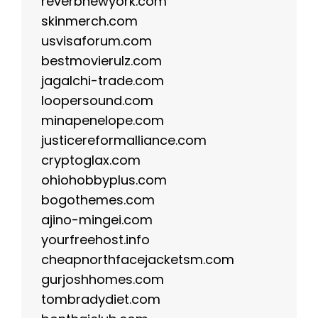
reverbnewyork.com
skinmerch.com
usvisaforum.com
bestmovierulz.com
jagalchi-trade.com
loopersound.com
minapenelope.com
justicereformalliance.com
cryptoglax.com
ohiohobbyplus.com
bogothemes.com
ajino-mingei.com
yourfreehost.info
cheapnorthfacejacketsm.com
gurjoshhomes.com
tombradydiet.com