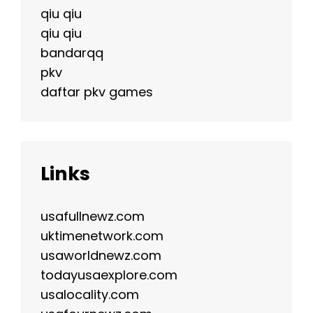
qiu qiu
qiu qiu
bandarqq
pkv
daftar pkv games
Links
usafullnewz.com
uktimenetwork.com
usaworldnewz.com
todayusaexplore.com
usalocality.com