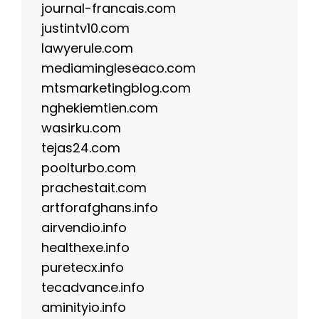
journal-francais.com
justintv10.com
lawyerule.com
mediamingleseaco.com
mtsmarketingblog.com
nghekiemtien.com
wasirku.com
tejas24.com
poolturbo.com
prachestait.com
artforafghans.info
airvendio.info
healthexe.info
puretecx.info
tecadvance.info
aminityio.info