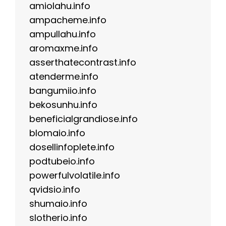
amiolahu.info
ampacheme.info
ampullahu.info
aromaxme.info
asserthatecontrast.info
atenderme.info
bangumiio.info
bekosunhu.info
beneficialgrandiose.info
blomaio.info
dosellinfoplete.info
podtubeio.info
powerfulvolatile.info
qvidsio.info
shumaio.info
slotherio.info