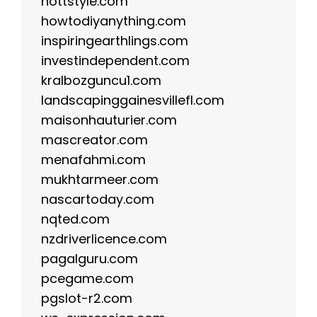
hottstyle.com
howtodiyanything.com
inspiringearthlings.com
investindependent.com
kralbozguncu1.com
landscapinggainesvillefl.com
maisonhauturier.com
mascreator.com
menafahmi.com
mukhtarmeer.com
nascartoday.com
nqted.com
nzdriverlicence.com
pagalguru.com
pcegame.com
pgslot-r2.com