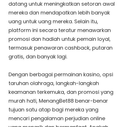
datang untuk meningkatkan setoran awal
mereka dan mendapatkan lebih banyak
uang untuk uang mereka. Selain itu,
platform ini secara teratur menawarkan
promosi dan hadiah untuk pemain loyal,
termasuk penawaran cashback, putaran
gratis, dan banyak lagi.
Dengan berbagai permainan kasino, opsi
taruhan olahraga, langkah-langkah
keamanan terkemuka, dan promosi yang
murah hati, MenangBet88 benar-benar
tujuan satu atap bagi mereka yang
mencari pengalaman perjudian online