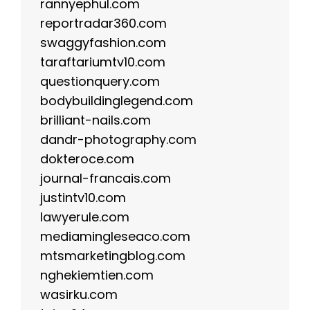
rannyephul.com
reportradar360.com
swaggyfashion.com
taraftariumtv10.com
questionquery.com
bodybuildinglegend.com
brilliant-nails.com
dandr-photography.com
dokteroce.com
journal-francais.com
justintv10.com
lawyerule.com
mediamingleseaco.com
mtsmarketingblog.com
nghekiemtien.com
wasirku.com