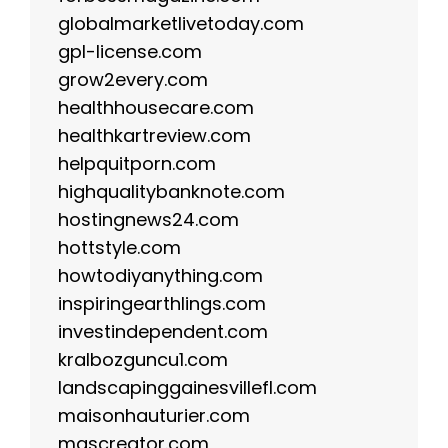
globalmarketlivetoday.com
gpl-license.com
grow2every.com
healthhousecare.com
healthkartreview.com
helpquitporn.com
highqualitybanknote.com
hostingnews24.com
hottstyle.com
howtodiyanything.com
inspiringearthlings.com
investindependent.com
kralbozguncu1.com
landscapinggainesvillefl.com
maisonhauturier.com
mascreator.com