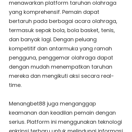
menawarkan platform taruhan olahraga
yang komprehensif. Pemain dapat
bertaruh pada berbagai acara olahraga,
termasuk sepak bola, bola basket, tenis,
dan banyak lagi. Dengan peluang
kompetitif dan antarmuka yang ramah
pengguna, penggemar olahraga dapat
dengan mudah menempatkan taruhan
mereka dan mengikuti aksi secara real-
time.
Menangbet88 juga menganggap
keamanan dan keadilan pemain dengan
serius. Platform ini menggunakan teknologi
enkripsi terbaru untuk melindungi informasi