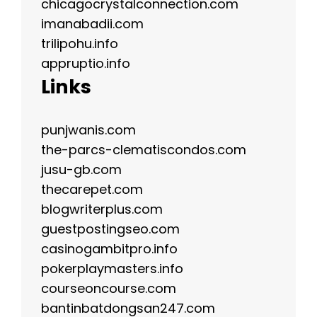
chicagocrystalconnection.com
imanabadii.com
trilipohu.info
appruptio.info
Links
punjwanis.com
the-parcs-clematiscondos.com
jusu-gb.com
thecarepet.com
blogwriterplus.com
guestpostingseo.com
casinogambitpro.info
pokerplaymasters.info
courseoncourse.com
bantinbatdongsan247.com