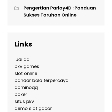
Pengertian Parlay4D : Panduan
Sukses Taruhan Online
Links
judi qq
pkv games
slot online
bandar bola terpercaya
dominoqq
poker
situs pkv
demo slot gacor