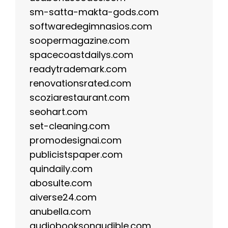
sm-satta-makta-gods.com
softwaredegimnasios.com
soopermagazine.com
spacecoastdailys.com
readytrademark.com
renovationsrated.com
scoziarestaurant.com
seohart.com
set-cleaning.com
promodesignai.com
publicistspaper.com
quindaily.com
abosulte.com
aiverse24.com
anubella.com
audiobooksonaudible.com