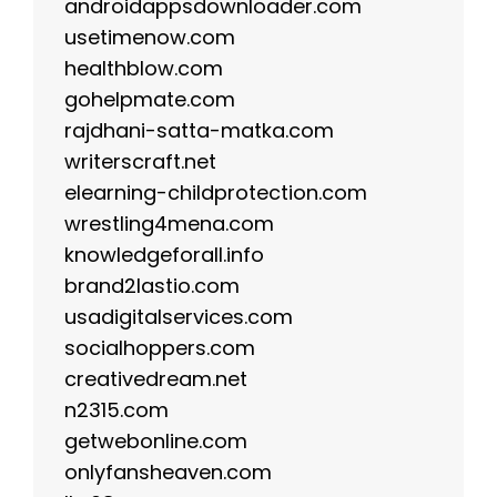
androidappsdownloader.com
usetimenow.com
healthblow.com
gohelpmate.com
rajdhani-satta-matka.com
writerscraft.net
elearning-childprotection.com
wrestling4mena.com
knowledgeforall.info
brand2lastio.com
usadigitalservices.com
socialhoppers.com
creativedream.net
n2315.com
getwebonline.com
onlyfansheaven.com