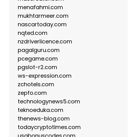
menafahmi.com
mukhtarmeer.com
nascartoday.com
nqted.com
nzdriverlicence.com
pagalguru.com
pcegame.com
pgslot-r2.com
ws-expression.com
zchotels.com
zepfo.com
technologynews5.com
teknoeduka.com
thenews-blog.com
todaycryptotimes.com
usabonuscodes.com