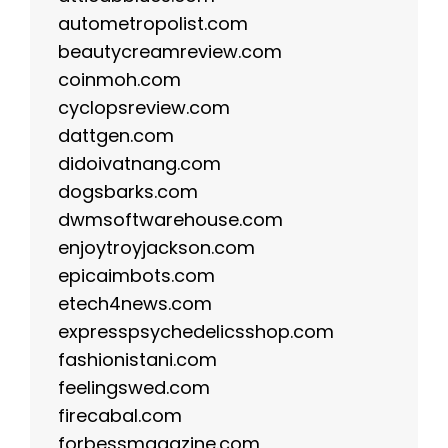
autometropolist.com
beautycreamreview.com
coinmoh.com
cyclopsreview.com
dattgen.com
didoivatnang.com
dogsbarks.com
dwmsoftwarehouse.com
enjoytroyjackson.com
epicaimbots.com
etech4news.com
expresspsychedelicsshop.com
fashionistani.com
feelingswed.com
firecabal.com
forbessmagazine.com