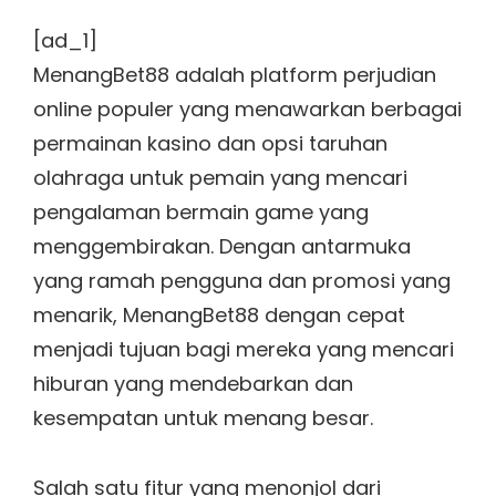
on
[ad_1]
MenangBet88 adalah platform perjudian
online populer yang menawarkan berbagai
permainan kasino dan opsi taruhan
olahraga untuk pemain yang mencari
pengalaman bermain game yang
menggembirakan. Dengan antarmuka
yang ramah pengguna dan promosi yang
menarik, MenangBet88 dengan cepat
menjadi tujuan bagi mereka yang mencari
hiburan yang mendebarkan dan
kesempatan untuk menang besar.
Salah satu fitur yang menonjol dari