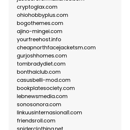
cryptoglax.com
ohiohobbyplus.com
bogothemes.com
ajino-mingei.com
yourfreehost.info
cheapnorthfacejacketsm.com
gurjoshhomes.com
tombradydiet.com
bonthaiclub.com
casusbelli-mod.com
bookplatesociety.com
lebnewsmedia.com
sonosonora.com
linkuusinternasional1.com
friendsroll.com
spiderclothing.net