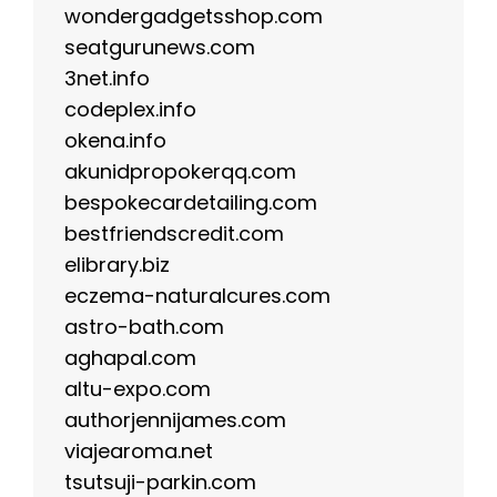
wondergadgetsshop.com
seatgurunews.com
3net.info
codeplex.info
okena.info
akunidpropokerqq.com
bespokecardetailing.com
bestfriendscredit.com
elibrary.biz
eczema-naturalcures.com
astro-bath.com
aghapal.com
altu-expo.com
authorjennijames.com
viajearoma.net
tsutsuji-parkin.com