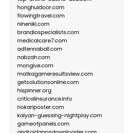
honghuidoor.com
flowingtravel.com
nineniki.com
brandiospecialists.com
medicalcare7.com
adtennaball.com
nabzah.com
mongive.com
matkagameresultsview.com
getsolutionsonline.com
hispinner.org
criticalinsurance.info
nokariposter.com
kalyan-guessing-nightplay.com
gameofpanels.com
androidappsdownloader.com