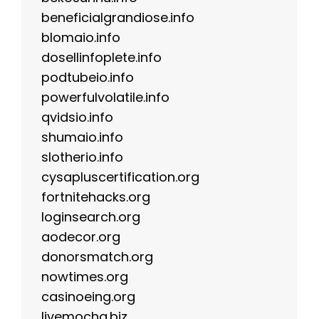
beneficialgrandiose.info
blomaio.info
dosellinfoplete.info
podtubeio.info
powerfulvolatile.info
qvidsio.info
shumaio.info
slotherio.info
cysapluscertification.org
fortnitehacks.org
loginsearch.org
aodecor.org
donorsmatch.org
nowtimes.org
casinoeing.org
livemocha.biz