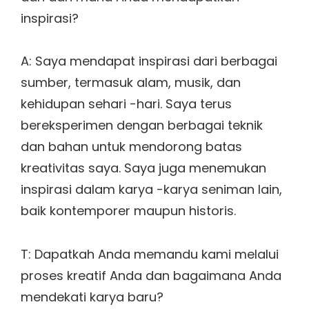
inspirasi?
A: Saya mendapat inspirasi dari berbagai
sumber, termasuk alam, musik, dan
kehidupan sehari -hari. Saya terus
bereksperimen dengan berbagai teknik
dan bahan untuk mendorong batas
kreativitas saya. Saya juga menemukan
inspirasi dalam karya -karya seniman lain,
baik kontemporer maupun historis.
T: Dapatkah Anda memandu kami melalui
proses kreatif Anda dan bagaimana Anda
mendekati karya baru?