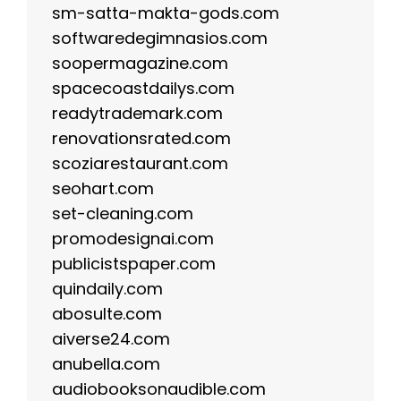
sm-satta-makta-gods.com
softwaredegimnasios.com
soopermagazine.com
spacecoastdailys.com
readytrademark.com
renovationsrated.com
scoziarestaurant.com
seohart.com
set-cleaning.com
promodesignai.com
publicistspaper.com
quindaily.com
abosulte.com
aiverse24.com
anubella.com
audiobooksonaudible.com