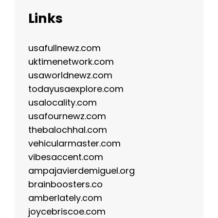
Links
usafullnewz.com
uktimenetwork.com
usaworldnewz.com
todayusaexplore.com
usalocality.com
usafournewz.com
thebalochhal.com
vehicularmaster.com
vibesaccent.com
ampajavierdemiguel.org
brainboosters.co
amberlately.com
joycebriscoe.com