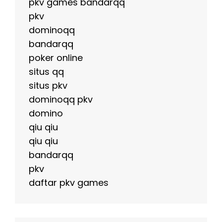
pkv games bandarqq
pkv
dominoqq
bandarqq
poker online
situs qq
situs pkv
dominoqq pkv
domino
qiu qiu
qiu qiu
bandarqq
pkv
daftar pkv games