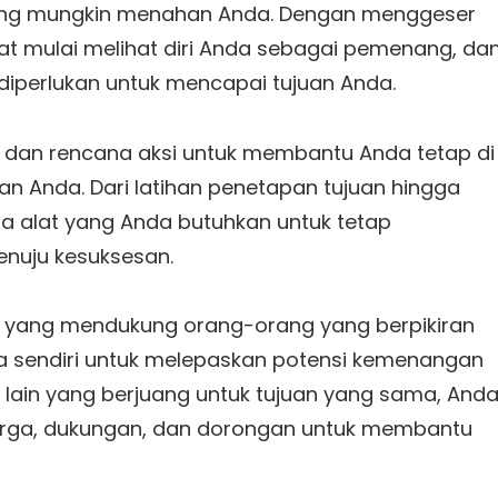
yang mungkin menahan Anda. Dengan menggeser
at mulai melihat diri Anda sebagai pemenang, da
iperlukan untuk mencapai tujuan Anda.
s dan rencana aksi untuk membantu Anda tetap di
n Anda. Dari latihan penetapan tujuan hingga
da alat yang Anda butuhkan untuk tetap
enuju kesuksesan.
s yang mendukung orang-orang yang berpikiran
 sendiri untuk melepaskan potensi kemenangan
lain yang berjuang untuk tujuan yang sama, And
ga, dukungan, dan dorongan untuk membantu