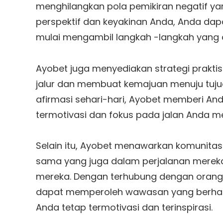
menghilangkan pola pemikiran negatif 
perspektif dan keyakinan Anda, Anda dap
mulai mengambil langkah -langkah yang d
Ayobet juga menyediakan strategi prakti
jalur dan membuat kemajuan menuju tujua
afirmasi sehari-hari, Ayobet memberi An
termotivasi dan fokus pada jalan Anda m
Selain itu, Ayobet menawarkan komunita
sama yang juga dalam perjalanan mereka
mereka. Dengan terhubung dengan orang 
dapat memperoleh wawasan yang berhar
Anda tetap termotivasi dan terinspirasi.