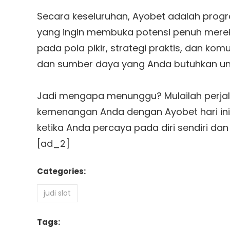
Secara keseluruhan, Ayobet adalah progr
yang ingin membuka potensi penuh mere
pada pola pikir, strategi praktis, dan k
dan sumber daya yang Anda butuhkan unt
Jadi mengapa menunggu? Mulailah perja
kemenangan Anda dengan Ayobet hari ini, d
ketika Anda percaya pada diri sendiri da
[ad_2]
Categories:
judi slot
Tags: