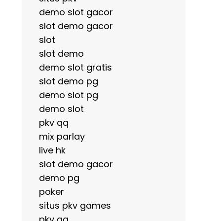
demo slot gacor
slot demo gacor
slot
slot demo
demo slot gratis
slot demo pg
demo slot pg
demo slot
pkv qq
mix parlay
live hk
slot demo gacor
demo pg
poker
situs pkv games
pkv qq