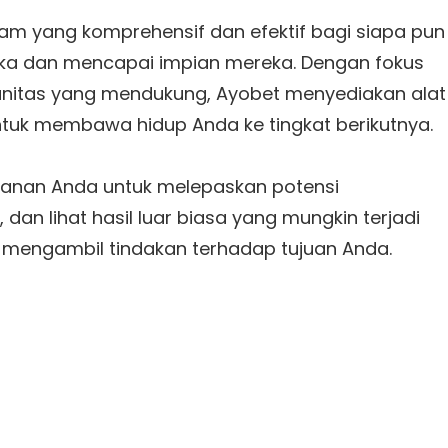
am yang komprehensif dan efektif bagi siapa pun
ka dan mencapai impian mereka. Dengan fokus
omunitas yang mendukung, Ayobet menyediakan alat
uk membawa hidup Anda ke tingkat berikutnya.
lanan Anda untuk melepaskan potensi
an lihat hasil luar biasa yang mungkin terjadi
n mengambil tindakan terhadap tujuan Anda.