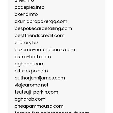
3net.info
codeplex.info
okena.info
akunidpropokerqq.com
bespokecardetailing.com
bestfriendscredit.com
elibrary.biz
eczema-naturalcures.com
astro-bath.com
aghapal.com
altu-expo.com
authorjennijames.com
viajearoma.net
tsutsuji-parkin.com
agharab.com
cheapammousa.com