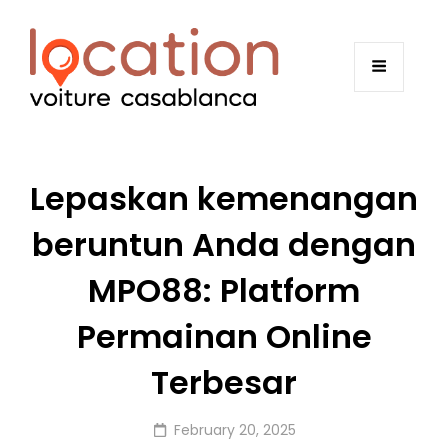
Lepaskan kemenangan
beruntun Anda dengan
MPO88: Platform
Permainan Online
Terbesar
Posted
February 20, 2025