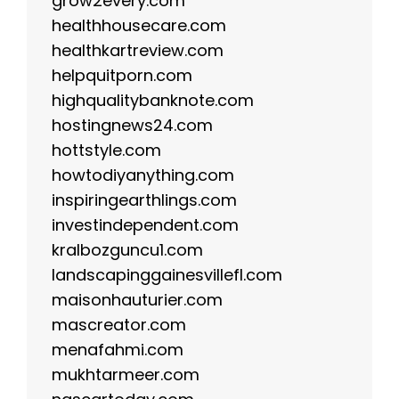
grow2every.com
healthhousecare.com
healthkartreview.com
helpquitporn.com
highqualitybanknote.com
hostingnews24.com
hottstyle.com
howtodiyanything.com
inspiringearthlings.com
investindependent.com
kralbozguncu1.com
landscapinggainesvillefl.com
maisonhauturier.com
mascreator.com
menafahmi.com
mukhtarmeer.com