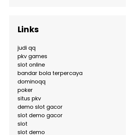
Links
judi qq
pkv games
slot online
bandar bola terpercaya
dominoqq
poker
situs pkv
demo slot gacor
slot demo gacor
slot
slot demo