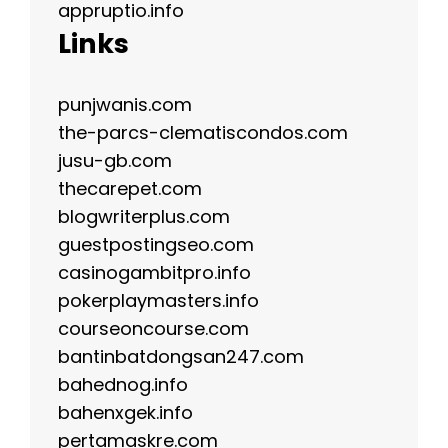
appruptio.info
Links
punjwanis.com
the-parcs-clematiscondos.com
jusu-gb.com
thecarepet.com
blogwriterplus.com
guestpostingseo.com
casinogambitpro.info
pokerplaymasters.info
courseoncourse.com
bantinbatdongsan247.com
bahednog.info
bahenxgek.info
pertamaskre.com