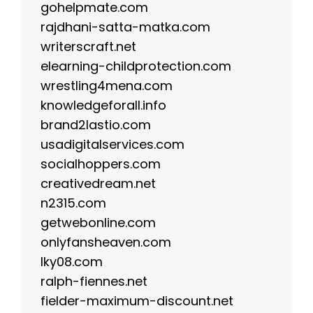
gohelpmate.com
rajdhani-satta-matka.com
writerscraft.net
elearning-childprotection.com
wrestling4mena.com
knowledgeforall.info
brand2lastio.com
usadigitalservices.com
socialhoppers.com
creativedream.net
n2315.com
getwebonline.com
onlyfansheaven.com
lky08.com
ralph-fiennes.net
fielder-maximum-discount.net