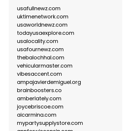
usafullnewz.com
uktimenetwork.com
usaworldnewz.com
todayusaexplore.com
usalocality.com
usafournewz.com
thebalochhal.com
vehicularmaster.com
vibesaccent.com
ampajavierdemiguel.org
brainboosters.co
amberlately.com
joycebriscoe.com
aicarmina.com
mypartysupplystore.com