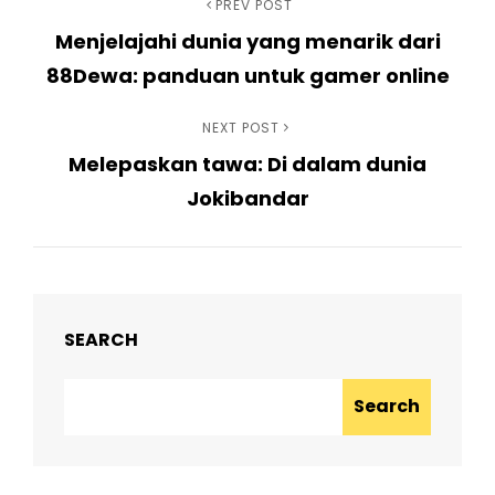
Post
Previous
PREV POST
Menjelajahi dunia yang menarik dari
Post
navigation
88Dewa: panduan untuk gamer online
Next
NEXT POST
Melepaskan tawa: Di dalam dunia
Post
Jokibandar
SEARCH
Search