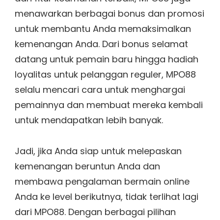
menawarkan berbagai bonus dan promosi
untuk membantu Anda memaksimalkan
kemenangan Anda. Dari bonus selamat
datang untuk pemain baru hingga hadiah
loyalitas untuk pelanggan reguler, MPO88
selalu mencari cara untuk menghargai
pemainnya dan membuat mereka kembali
untuk mendapatkan lebih banyak.
Jadi, jika Anda siap untuk melepaskan
kemenangan beruntun Anda dan
membawa pengalaman bermain online
Anda ke level berikutnya, tidak terlihat lagi
dari MPO88. Dengan berbagai pilihan