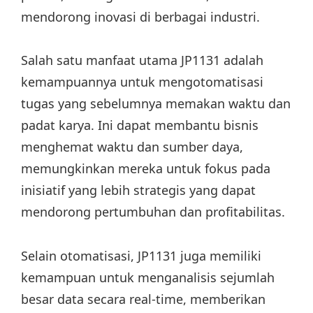
mendorong inovasi di berbagai industri.
Salah satu manfaat utama JP1131 adalah
kemampuannya untuk mengotomatisasi
tugas yang sebelumnya memakan waktu dan
padat karya. Ini dapat membantu bisnis
menghemat waktu dan sumber daya,
memungkinkan mereka untuk fokus pada
inisiatif yang lebih strategis yang dapat
mendorong pertumbuhan dan profitabilitas.
Selain otomatisasi, JP1131 juga memiliki
kemampuan untuk menganalisis sejumlah
besar data secara real-time, memberikan