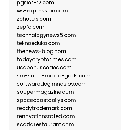
pgslot-r2.com
ws-expression.com
zchotels.com
zepfo.com
technologynews5.com
teknoeduka.com
thenews-blog.com
todaycryptotimes.com
usabonuscodes.com
sm-satta-makta-gods.com
softwaredegimnasios.com
soopermagazine.com
spacecoastdailys.com
readytrademark.com
renovationsrated.com
scoziarestaurant.com