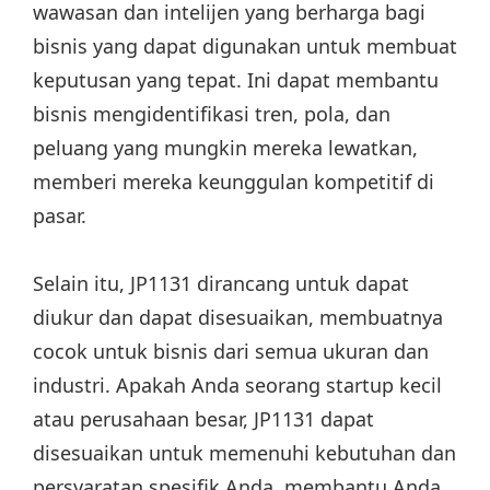
wawasan dan intelijen yang berharga bagi
bisnis yang dapat digunakan untuk membuat
keputusan yang tepat. Ini dapat membantu
bisnis mengidentifikasi tren, pola, dan
peluang yang mungkin mereka lewatkan,
memberi mereka keunggulan kompetitif di
pasar.
Selain itu, JP1131 dirancang untuk dapat
diukur dan dapat disesuaikan, membuatnya
cocok untuk bisnis dari semua ukuran dan
industri. Apakah Anda seorang startup kecil
atau perusahaan besar, JP1131 dapat
disesuaikan untuk memenuhi kebutuhan dan
persyaratan spesifik Anda, membantu Anda