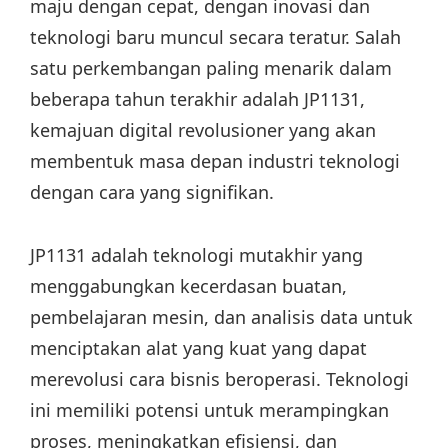
maju dengan cepat, dengan inovasi dan
teknologi baru muncul secara teratur. Salah
satu perkembangan paling menarik dalam
beberapa tahun terakhir adalah JP1131,
kemajuan digital revolusioner yang akan
membentuk masa depan industri teknologi
dengan cara yang signifikan.
JP1131 adalah teknologi mutakhir yang
menggabungkan kecerdasan buatan,
pembelajaran mesin, dan analisis data untuk
menciptakan alat yang kuat yang dapat
merevolusi cara bisnis beroperasi. Teknologi
ini memiliki potensi untuk merampingkan
proses, meningkatkan efisiensi, dan