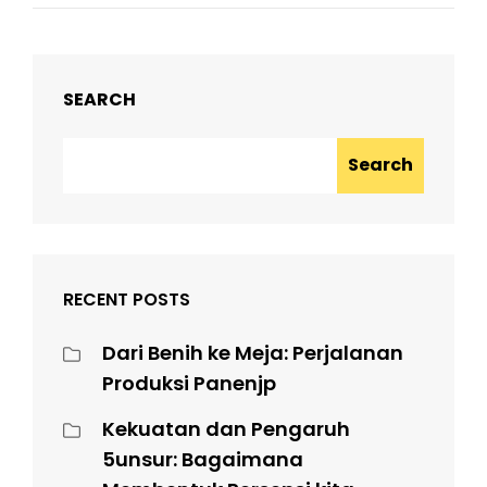
SEARCH
Search
RECENT POSTS
Dari Benih ke Meja: Perjalanan
Produksi Panenjp
Kekuatan dan Pengaruh
5unsur: Bagaimana