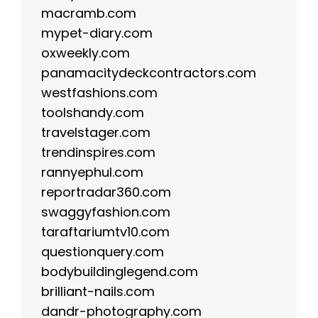
macramb.com
mypet-diary.com
oxweekly.com
panamacitydeckcontractors.com
westfashions.com
toolshandy.com
travelstager.com
trendinspires.com
rannyephul.com
reportradar360.com
swaggyfashion.com
taraftariumtv10.com
questionquery.com
bodybuildinglegend.com
brilliant-nails.com
dandr-photography.com