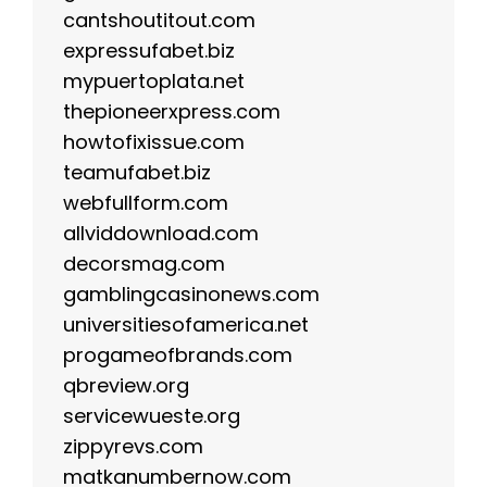
cantshoutitout.com
expressufabet.biz
mypuertoplata.net
thepioneerxpress.com
howtofixissue.com
teamufabet.biz
webfullform.com
allviddownload.com
decorsmag.com
gamblingcasinonews.com
universitiesofamerica.net
progameofbrands.com
qbreview.org
servicewueste.org
zippyrevs.com
matkanumbernow.com