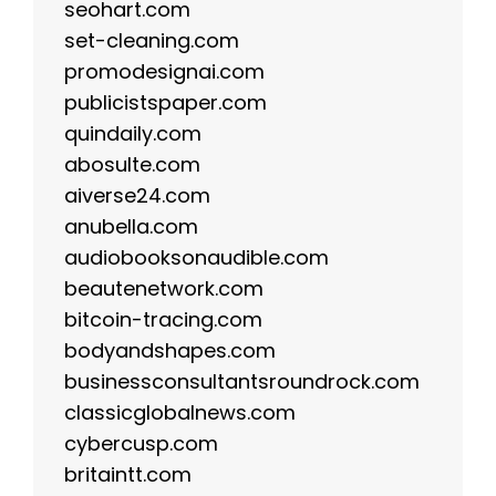
seohart.com
set-cleaning.com
promodesignai.com
publicistspaper.com
quindaily.com
abosulte.com
aiverse24.com
anubella.com
audiobooksonaudible.com
beautenetwork.com
bitcoin-tracing.com
bodyandshapes.com
businessconsultantsroundrock.com
classicglobalnews.com
cybercusp.com
britaintt.com