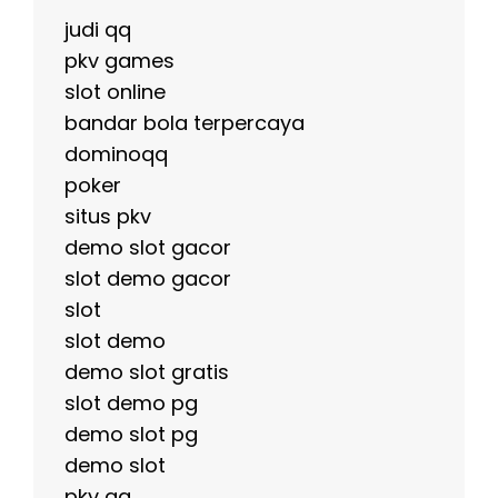
judi qq
pkv games
slot online
bandar bola terpercaya
dominoqq
poker
situs pkv
demo slot gacor
slot demo gacor
slot
slot demo
demo slot gratis
slot demo pg
demo slot pg
demo slot
pkv qq