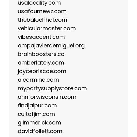
usalocality.com
usafournewz.com
thebalochhal.com
vehicularmaster.com
vibesaccent.com
ampajavierdemiguel.org
brainboosters.co
amberlately.com
joycebriscoe.com
aicarmina.com
mypartysupplystore.com
annforwisconsin.com
findjaipur.com
cultofjim.com
glimmerick.com
davidfollett.com