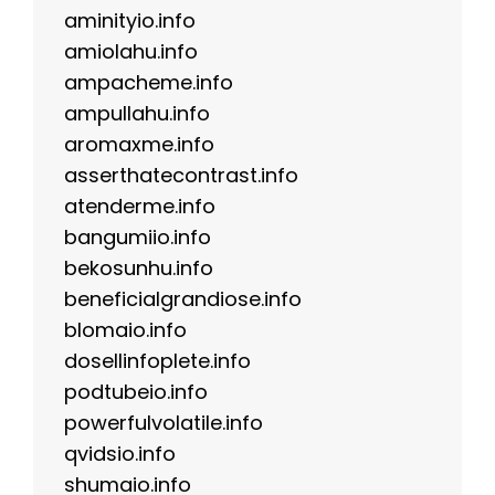
aminityio.info
amiolahu.info
ampacheme.info
ampullahu.info
aromaxme.info
asserthatecontrast.info
atenderme.info
bangumiio.info
bekosunhu.info
beneficialgrandiose.info
blomaio.info
dosellinfoplete.info
podtubeio.info
powerfulvolatile.info
qvidsio.info
shumaio.info