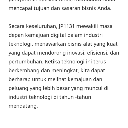
mencapai tujuan dan sasaran bisnis Anda.
Secara keseluruhan, JP1131 mewakili masa
depan kemajuan digital dalam industri
teknologi, menawarkan bisnis alat yang kuat
yang dapat mendorong inovasi, efisiensi, dan
pertumbuhan. Ketika teknologi ini terus
berkembang dan meningkat, kita dapat
berharap untuk melihat kemajuan dan
peluang yang lebih besar yang muncul di
industri teknologi di tahun -tahun
mendatang.