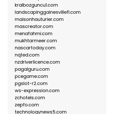
kralbozguncu1.com
landscapinggainesvillefl.com
maisonhauturier.com
mascreator.com
menafahmi.com
mukhtarmeer.com
nascartoday.com
nqted.com
nzdriverlicence.com
pagalguru.com
pcegame.com
pgslot-r2.com
ws-expression.com
zchotels.com
zepfo.com
technologynews5.com