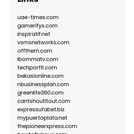
uae-times.com
gamerifys.com
inspiratif.net
vsmsnetworks.com
offthem.com
ibommatv.com
techporfit.com
bekasionline.com
nbusinessplan.com
greenlife360.com
cantshoutitout.com
expressufabet.biz
mypuertoplata.net
thepioneerxpress.com