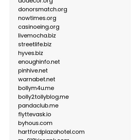
aodecor.org
donorsmatch.org
nowtimes.org
casinoeing.org
livemocha.biz
streetlife.biz
hyves.biz
enoughinfo.net
pinhive.net
warnabet.net
bollym4u.me
bolly2tollyblog.me
pandaclub.me
flyttevask.io
byhous.com
hartfordplazahotel.com