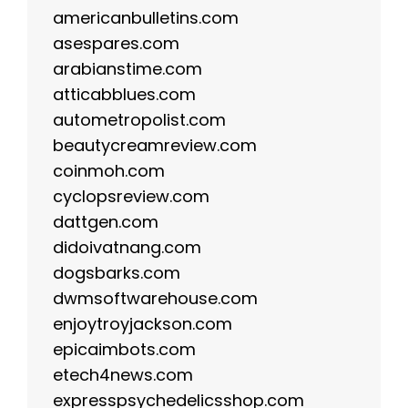
americanbulletins.com
asespares.com
arabianstime.com
atticabblues.com
autometropolist.com
beautycreamreview.com
coinmoh.com
cyclopsreview.com
dattgen.com
didoivatnang.com
dogsbarks.com
dwmsoftwarehouse.com
enjoytroyjackson.com
epicaimbots.com
etech4news.com
expresspsychedelicsshop.com