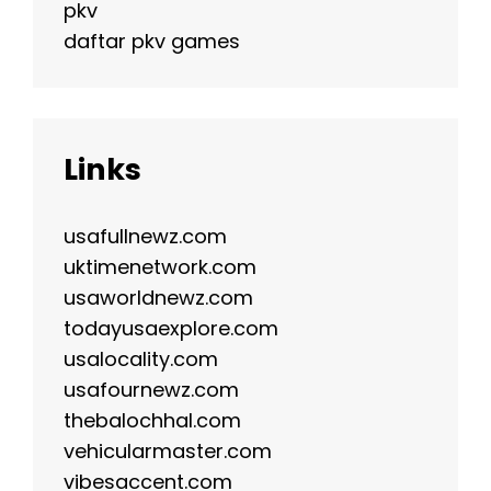
pkv
daftar pkv games
Links
usafullnewz.com
uktimenetwork.com
usaworldnewz.com
todayusaexplore.com
usalocality.com
usafournewz.com
thebalochhal.com
vehicularmaster.com
vibesaccent.com