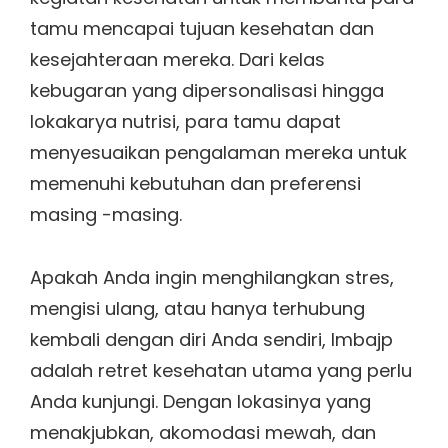
tamu mencapai tujuan kesehatan dan
kesejahteraan mereka. Dari kelas
kebugaran yang dipersonalisasi hingga
lokakarya nutrisi, para tamu dapat
menyesuaikan pengalaman mereka untuk
memenuhi kebutuhan dan preferensi
masing -masing.
Apakah Anda ingin menghilangkan stres,
mengisi ulang, atau hanya terhubung
kembali dengan diri Anda sendiri, Imbajp
adalah retret kesehatan utama yang perlu
Anda kunjungi. Dengan lokasinya yang
menakjubkan, akomodasi mewah, dan