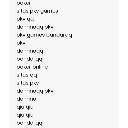
poker
situs pkv games
pkv qq
dominoqq pkv
pkv games bandarqq
pkv
dominoqq
bandarqq
poker online
situs qq
situs pkv
dominoqq pkv
domino
qiu qiu
qiu qiu
bandarqq