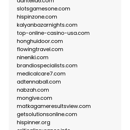
dantella6.com
slotsgamesone.com
hispinzone.com
kalyanbazarnights.com
top-online-casino-usa.com
honghuidoor.com
flowingtravel.com
nineniki.com
brandiospecialists.com
medicalcare7.com
adtennaball.com
nabzah.com
mongive.com
matkagameresultsview.com
getsolutionsonline.com
hispinner.org