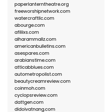
paperlanterntheatre.org
freeworshipnetwork.com
watercraftllc.com
abourge.com
afiliixs.com
alharammallz.com
americanbulletins.com
asespares.com
arabianstime.com
atticabblues.com
autometropolist.com
beautycreamreview.com
coinmoh.com
cyclopsreview.com
dattgen.com
didoivatnang.com