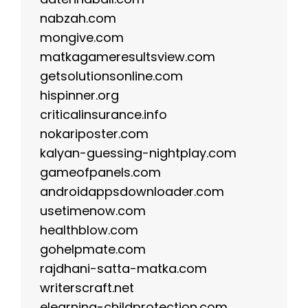
nabzah.com
mongive.com
matkagameresultsview.com
getsolutionsonline.com
hispinner.org
criticalinsurance.info
nokariposter.com
kalyan-guessing-nightplay.com
gameofpanels.com
androidappsdownloader.com
usetimenow.com
healthblow.com
gohelpmate.com
rajdhani-satta-matka.com
writerscraft.net
elearning-childprotection.com