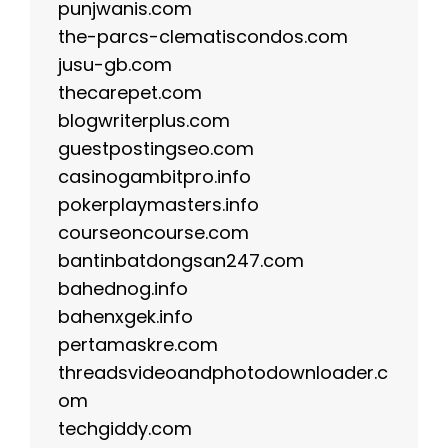
punjwanis.com
the-parcs-clematiscondos.com
jusu-gb.com
thecarepet.com
blogwriterplus.com
guestpostingseo.com
casinogambitpro.info
pokerplaymasters.info
courseoncourse.com
bantinbatdongsan247.com
bahednog.info
bahenxgek.info
pertamaskre.com
threadsvideoandphotodownloader.c
om
techgiddy.com