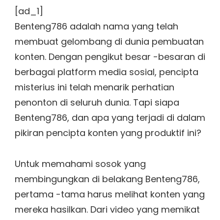
[ad_1]
Benteng786 adalah nama yang telah
membuat gelombang di dunia pembuatan
konten. Dengan pengikut besar -besaran di
berbagai platform media sosial, pencipta
misterius ini telah menarik perhatian
penonton di seluruh dunia. Tapi siapa
Benteng786, dan apa yang terjadi di dalam
pikiran pencipta konten yang produktif ini?
Untuk memahami sosok yang
membingungkan di belakang Benteng786,
pertama -tama harus melihat konten yang
mereka hasilkan. Dari video yang memikat