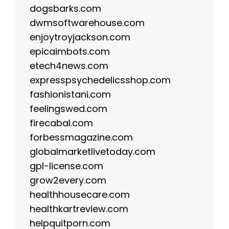
dogsbarks.com
dwmsoftwarehouse.com
enjoytroyjackson.com
epicaimbots.com
etech4news.com
expresspsychedelicsshop.com
fashionistani.com
feelingswed.com
firecabal.com
forbessmagazine.com
globalmarketlivetoday.com
gpl-license.com
grow2every.com
healthhousecare.com
healthkartreview.com
helpquitporn.com