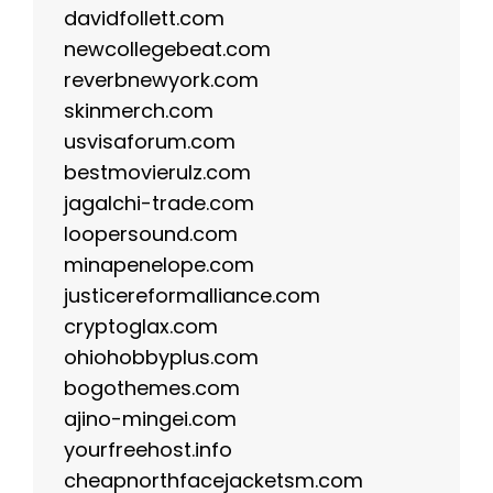
davidfollett.com
newcollegebeat.com
reverbnewyork.com
skinmerch.com
usvisaforum.com
bestmovierulz.com
jagalchi-trade.com
loopersound.com
minapenelope.com
justicereformalliance.com
cryptoglax.com
ohiohobbyplus.com
bogothemes.com
ajino-mingei.com
yourfreehost.info
cheapnorthfacejacketsm.com