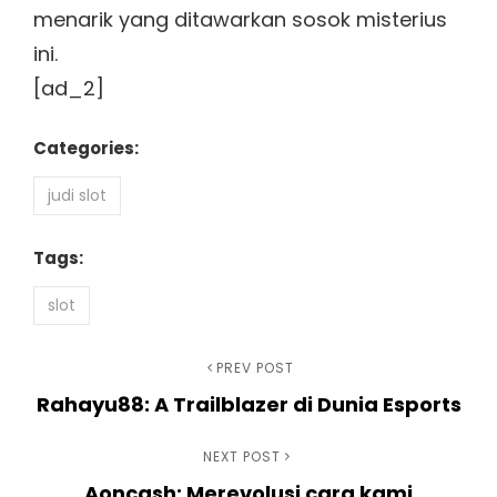
menarik yang ditawarkan sosok misterius
ini.
[ad_2]
Categories:
judi slot
Tags:
slot
Post
Previous
PREV POST
Rahayu88: A Trailblazer di Dunia Esports
Post
navigation
Next
NEXT POST
Aoncash: Merevolusi cara kami
Post