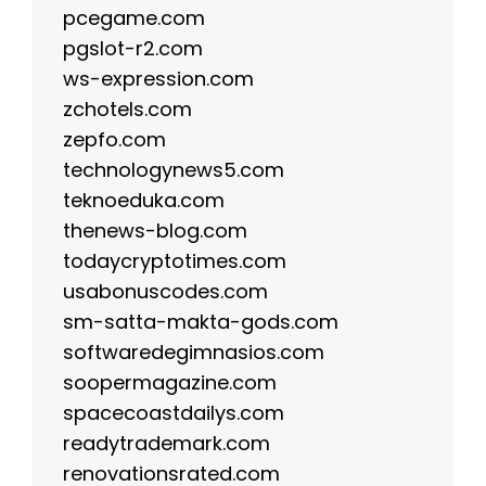
pcegame.com
pgslot-r2.com
ws-expression.com
zchotels.com
zepfo.com
technologynews5.com
teknoeduka.com
thenews-blog.com
todaycryptotimes.com
usabonuscodes.com
sm-satta-makta-gods.com
softwaredegimnasios.com
soopermagazine.com
spacecoastdailys.com
readytrademark.com
renovationsrated.com