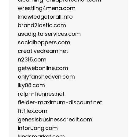
wrestling4mena.com
knowledgeforall.info
brand2lastio.com
usadigitalservices.com
socialhoppers.com
creativedream.net
n2315.com
getwebonline.com
onlyfansheaven.com
lky08.com
ralph-fiennes.net
fielder-maximum-discount.net
fitfllex.com
genesisbusinesscredit.com
inforuang.com
kindsmarket.com