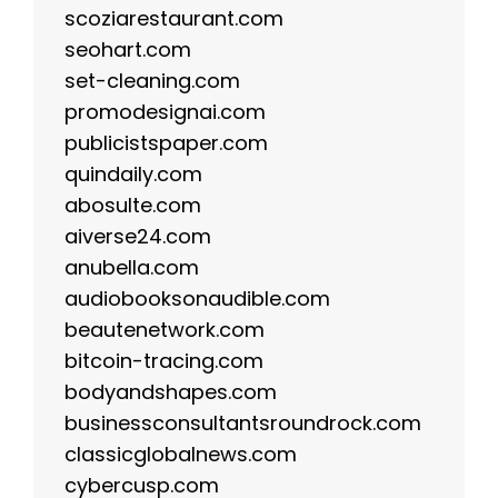
scoziarestaurant.com
seohart.com
set-cleaning.com
promodesignai.com
publicistspaper.com
quindaily.com
abosulte.com
aiverse24.com
anubella.com
audiobooksonaudible.com
beautenetwork.com
bitcoin-tracing.com
bodyandshapes.com
businessconsultantsroundrock.com
classicglobalnews.com
cybercusp.com