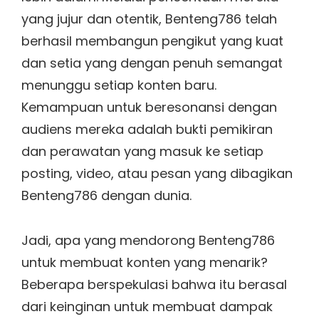
yang jujur dan otentik, Benteng786 telah
berhasil membangun pengikut yang kuat
dan setia yang dengan penuh semangat
menunggu setiap konten baru.
Kemampuan untuk beresonansi dengan
audiens mereka adalah bukti pemikiran
dan perawatan yang masuk ke setiap
posting, video, atau pesan yang dibagikan
Benteng786 dengan dunia.
Jadi, apa yang mendorong Benteng786
untuk membuat konten yang menarik?
Beberapa berspekulasi bahwa itu berasal
dari keinginan untuk membuat dampak