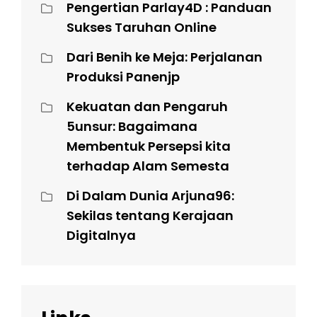
Pengertian Parlay4D : Panduan
Sukses Taruhan Online
Dari Benih ke Meja: Perjalanan
Produksi Panenjp
Kekuatan dan Pengaruh
5unsur: Bagaimana
Membentuk Persepsi kita
terhadap Alam Semesta
Di Dalam Dunia Arjuna96:
Sekilas tentang Kerajaan
Digitalnya