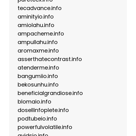
tecadvance.info
aminityio.info
amiolahu.info
ampacheme.info
ampullahu.info
aromaxme.info
asserthatecontrast.info
atenderme.info
bangumiio.info
bekosunhu.info
beneficialgrandiose.info
blomaio.info
dosellinfoplete.info
podtubeio.info
powerfulvolatile.info
qvidsio.info