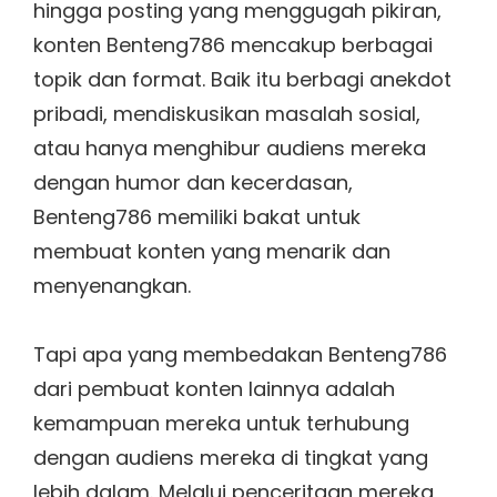
hingga posting yang menggugah pikiran,
konten Benteng786 mencakup berbagai
topik dan format. Baik itu berbagi anekdot
pribadi, mendiskusikan masalah sosial,
atau hanya menghibur audiens mereka
dengan humor dan kecerdasan,
Benteng786 memiliki bakat untuk
membuat konten yang menarik dan
menyenangkan.
Tapi apa yang membedakan Benteng786
dari pembuat konten lainnya adalah
kemampuan mereka untuk terhubung
dengan audiens mereka di tingkat yang
lebih dalam. Melalui penceritaan mereka