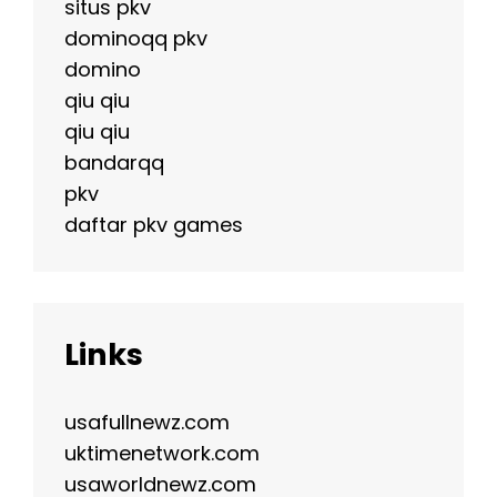
situs pkv
dominoqq pkv
domino
qiu qiu
qiu qiu
bandarqq
pkv
daftar pkv games
Links
usafullnewz.com
uktimenetwork.com
usaworldnewz.com