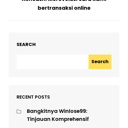
bertransaksi online
SEARCH
Search
RECENT POSTS
Bangkitnya Winlose99:
Tinjauan Komprehensif