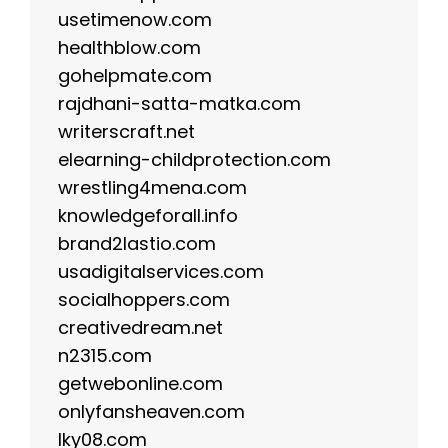
usetimenow.com
healthblow.com
gohelpmate.com
rajdhani-satta-matka.com
writerscraft.net
elearning-childprotection.com
wrestling4mena.com
knowledgeforall.info
brand2lastio.com
usadigitalservices.com
socialhoppers.com
creativedream.net
n2315.com
getwebonline.com
onlyfansheaven.com
lky08.com