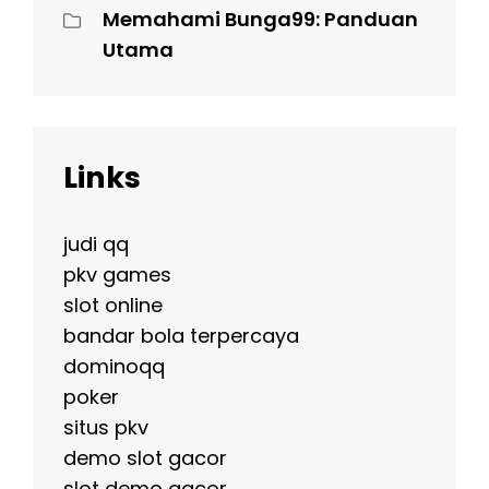
Memahami Bunga99: Panduan
Utama
Links
judi qq
pkv games
slot online
bandar bola terpercaya
dominoqq
poker
situs pkv
demo slot gacor
slot demo gacor