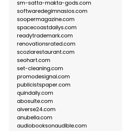
sm-satta-makta-gods.com
softwaredegimnasios.com
soopermagazine.com
spacecoastdailys.com
readytrademark.com
renovationsrated.com
scoziarestaurant.com
seohart.com
set-cleaning.com
promodesignai.com
publicistspaper.com
quindaily.com
abosulte.com
aiverse24.com
anubella.com
audiobooksonaudible.com