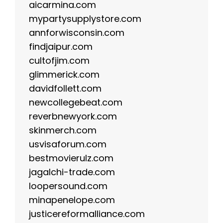
aicarmina.com
mypartysupplystore.com
annforwisconsin.com
findjaipur.com
cultofjim.com
glimmerick.com
davidfollett.com
newcollegebeat.com
reverbnewyork.com
skinmerch.com
usvisaforum.com
bestmovierulz.com
jagalchi-trade.com
loopersound.com
minapenelope.com
justicereformalliance.com