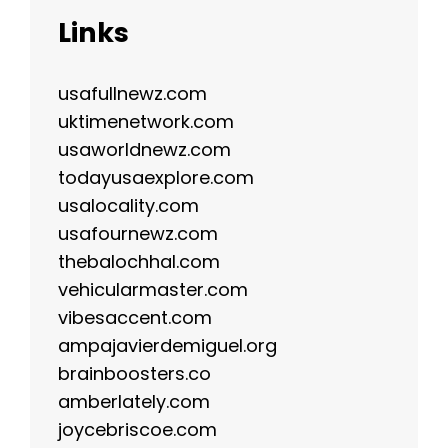
Links
usafullnewz.com
uktimenetwork.com
usaworldnewz.com
todayusaexplore.com
usalocality.com
usafournewz.com
thebalochhal.com
vehicularmaster.com
vibesaccent.com
ampajavierdemiguel.org
brainboosters.co
amberlately.com
joycebriscoe.com