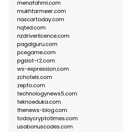
menafahmi.com
mukhtarmeer.com
nascartoday.com
nqted.com
nzdriverlicence.com
pagalguru.com
pcegame.com
pgslot-r2.com
ws-expression.com
zchotels.com
zepfo.com
technologynews5.com
teknoeduka.com
thenews-blog.com
todaycryptotimes.com
usabonuscodes.com