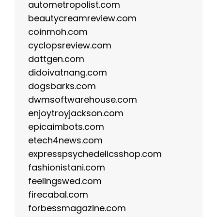
autometropolist.com
beautycreamreview.com
coinmoh.com
cyclopsreview.com
dattgen.com
didoivatnang.com
dogsbarks.com
dwmsoftwarehouse.com
enjoytroyjackson.com
epicaimbots.com
etech4news.com
expresspsychedelicsshop.com
fashionistani.com
feelingswed.com
firecabal.com
forbessmagazine.com