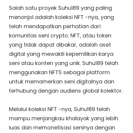
Salah satu proyek Suhu189 yang paling
menonjol adalah koleksi NFT -nya, yang
telah mendapatkan perhatian dari
komunitas seni crypto. NFT, atau token
yang tidak dapat dibakar, adalah aset
digital yang mewakili kepemilikan karya
seni atau konten yang unik. Suhu189 telah
menggunakan NFTS sebagai platform
untuk memamerkan seni digitalnya dan
terhubung dengan audiens global kolektor.
Melalui koleksi NFT -nya, Suhu189 telah
mampu menjangkau khalayak yang lebih
luas dan memonetisasi seninya dengan