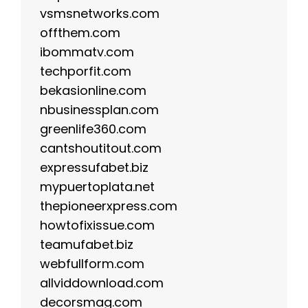
vsmsnetworks.com
offthem.com
ibommatv.com
techporfit.com
bekasionline.com
nbusinessplan.com
greenlife360.com
cantshoutitout.com
expressufabet.biz
mypuertoplata.net
thepioneerxpress.com
howtofixissue.com
teamufabet.biz
webfullform.com
allviddownload.com
decorsmag.com