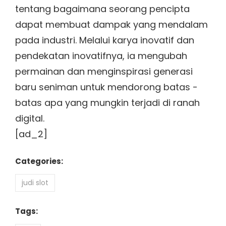
tentang bagaimana seorang pencipta
dapat membuat dampak yang mendalam
pada industri. Melalui karya inovatif dan
pendekatan inovatifnya, ia mengubah
permainan dan menginspirasi generasi
baru seniman untuk mendorong batas -
batas apa yang mungkin terjadi di ranah
digital.
[ad_2]
Categories:
judi slot
Tags: