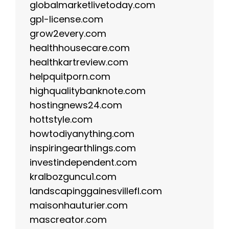
globalmarketlivetoday.com
gpl-license.com
grow2every.com
healthhousecare.com
healthkartreview.com
helpquitporn.com
highqualitybanknote.com
hostingnews24.com
hottstyle.com
howtodiyanything.com
inspiringearthlings.com
investindependent.com
kralbozguncu1.com
landscapinggainesvillefl.com
maisonhauturier.com
mascreator.com