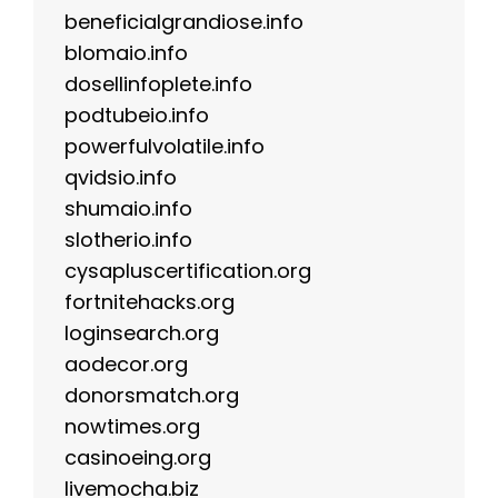
beneficialgrandiose.info
blomaio.info
dosellinfoplete.info
podtubeio.info
powerfulvolatile.info
qvidsio.info
shumaio.info
slotherio.info
cysapluscertification.org
fortnitehacks.org
loginsearch.org
aodecor.org
donorsmatch.org
nowtimes.org
casinoeing.org
livemocha.biz