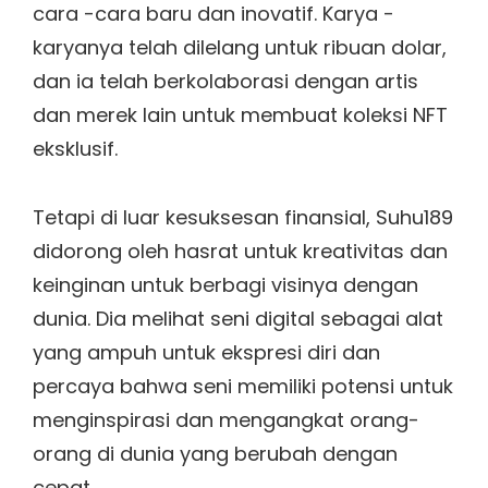
cara -cara baru dan inovatif. Karya -
karyanya telah dilelang untuk ribuan dolar,
dan ia telah berkolaborasi dengan artis
dan merek lain untuk membuat koleksi NFT
eksklusif.
Tetapi di luar kesuksesan finansial, Suhu189
didorong oleh hasrat untuk kreativitas dan
keinginan untuk berbagi visinya dengan
dunia. Dia melihat seni digital sebagai alat
yang ampuh untuk ekspresi diri dan
percaya bahwa seni memiliki potensi untuk
menginspirasi dan mengangkat orang-
orang di dunia yang berubah dengan
cepat.