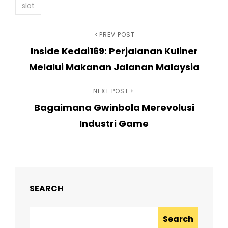
slot
Post
Previous
PREV POST
Inside Kedai169: Perjalanan Kuliner
Post
navigation
Melalui Makanan Jalanan Malaysia
Next
NEXT POST
Bagaimana Gwinbola Merevolusi
Post
Industri Game
SEARCH
Search