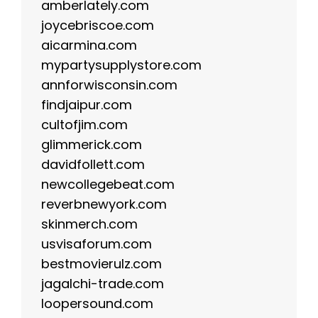
amberlately.com
joycebriscoe.com
aicarmina.com
mypartysupplystore.com
annforwisconsin.com
findjaipur.com
cultofjim.com
glimmerick.com
davidfollett.com
newcollegebeat.com
reverbnewyork.com
skinmerch.com
usvisaforum.com
bestmovierulz.com
jagalchi-trade.com
loopersound.com