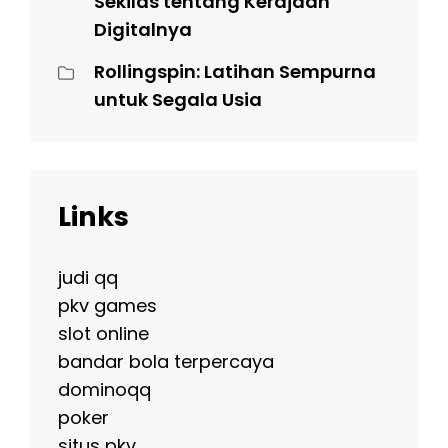
Sekilas tentang Kerajaan
Digitalnya
Rollingspin: Latihan Sempurna
untuk Segala Usia
Links
judi qq
pkv games
slot online
bandar bola terpercaya
dominoqq
poker
situs pkv