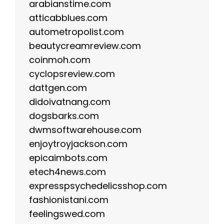
arabianstime.com
atticabblues.com
autometropolist.com
beautycreamreview.com
coinmoh.com
cyclopsreview.com
dattgen.com
didoivatnang.com
dogsbarks.com
dwmsoftwarehouse.com
enjoytroyjackson.com
epicaimbots.com
etech4news.com
expresspsychedelicsshop.com
fashionistani.com
feelingswed.com