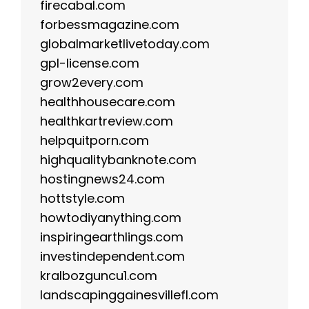
firecabal.com
forbessmagazine.com
globalmarketlivetoday.com
gpl-license.com
grow2every.com
healthhousecare.com
healthkartreview.com
helpquitporn.com
highqualitybanknote.com
hostingnews24.com
hottstyle.com
howtodiyanything.com
inspiringearthlings.com
investindependent.com
kralbozguncu1.com
landscapinggainesvillefl.com