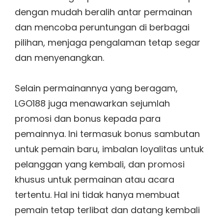
dengan mudah beralih antar permainan
dan mencoba peruntungan di berbagai
pilihan, menjaga pengalaman tetap segar
dan menyenangkan.
Selain permainannya yang beragam,
LGO188 juga menawarkan sejumlah
promosi dan bonus kepada para
pemainnya. Ini termasuk bonus sambutan
untuk pemain baru, imbalan loyalitas untuk
pelanggan yang kembali, dan promosi
khusus untuk permainan atau acara
tertentu. Hal ini tidak hanya membuat
pemain tetap terlibat dan datang kembali