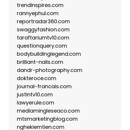
trendinspires.com
rannyephul.com
reportradar360.com
swaggyfashion.com
taraftariumtv10.com
questionquery.com
bodybuildinglegend.com
brilliant-nails.com
dandr-photography.com
dokteroce.com
journal-francais.com
justintv10.com
lawyerule.com
mediamingleseaco.com
mtsmarketingblog.com
nghekiemtien.com