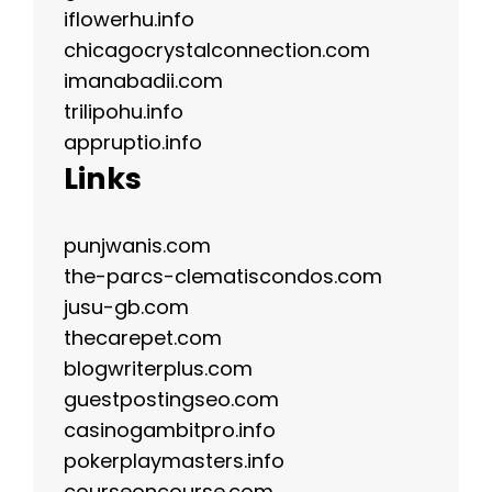
iflowerhu.info
chicagocrystalconnection.com
imanabadii.com
trilipohu.info
appruptio.info
Links
punjwanis.com
the-parcs-clematiscondos.com
jusu-gb.com
thecarepet.com
blogwriterplus.com
guestpostingseo.com
casinogambitpro.info
pokerplaymasters.info
courseoncourse.com