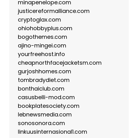
minapenelope.com
justicereformalliance.com
cryptoglax.com
ohiohobbyplus.com
bogothemes.com
ajino-mingei.com
yourfreehost.info
cheapnorthfacejacketsm.com
gurjoshhomes.com
tombradydiet.com
bonthaiclub.com
casusbelli-mod.com
bookplatesociety.com
lebnewsmedia.com
sonosonora.com
linkuusinternasional1.com