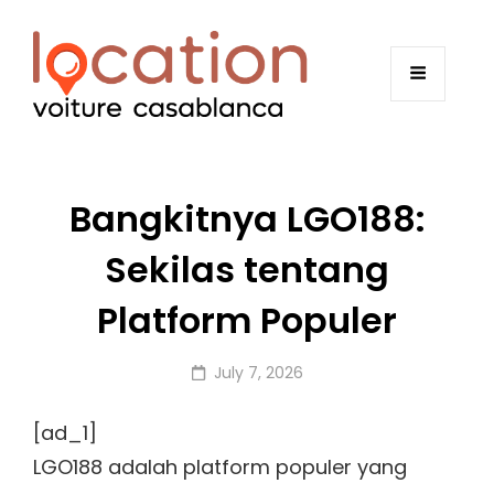
Bangkitnya LGO188:
Sekilas tentang
Platform Populer
Posted
July 7, 2026
on
[ad_1]
LGO188 adalah platform populer yang