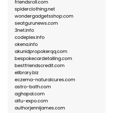
friendsroll.com
spiderclothing.net
wondergadgetsshop.com
seatgurunews.com
3net.info
codeplex.info
okena.info
akunidpropokerqq.com
bespokecardetailing.com
bestfriendscredit.com
elibrary.biz
eczema-naturalcures.com
astro-bath.com
aghapal.com
altu-expo.com
authorjennijames.com