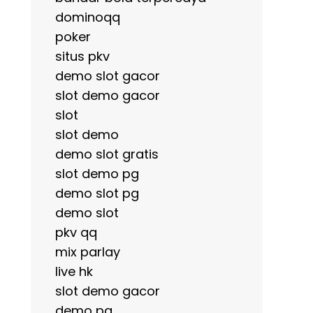
dominoqq
poker
situs pkv
demo slot gacor
slot demo gacor
slot
slot demo
demo slot gratis
slot demo pg
demo slot pg
demo slot
pkv qq
mix parlay
live hk
slot demo gacor
demo pg