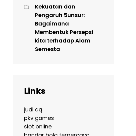
Kekuatan dan
Pengaruh 5unsur:
Bagaimana
Membentuk Persepsi
kita terhadap Alam
Semesta
Links
judi qq
pkv games
slot online
bandar bola terpercaya