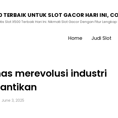
0 TERBAIK UNTUK SLOT GACOR HARI INI, 
s Slot X500 Terbaik Hari Ini. Nikmati Slot Gacor Dengan Fitur Lengk
Home
Judi Slot
 merevolusi industri
antikan
Posted
June 3, 2025
on