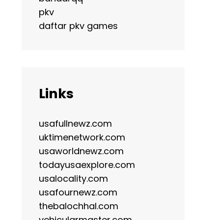
pkv
daftar pkv games
Links
usafullnewz.com
uktimenetwork.com
usaworldnewz.com
todayusaexplore.com
usalocality.com
usafournewz.com
thebalochhal.com
vehicularmaster.com