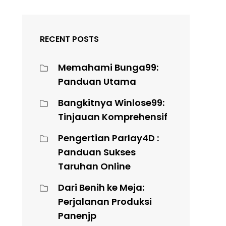
RECENT POSTS
Memahami Bunga99:
Panduan Utama
Bangkitnya Winlose99:
Tinjauan Komprehensif
Pengertian Parlay4D :
Panduan Sukses
Taruhan Online
Dari Benih ke Meja:
Perjalanan Produksi
Panenjp