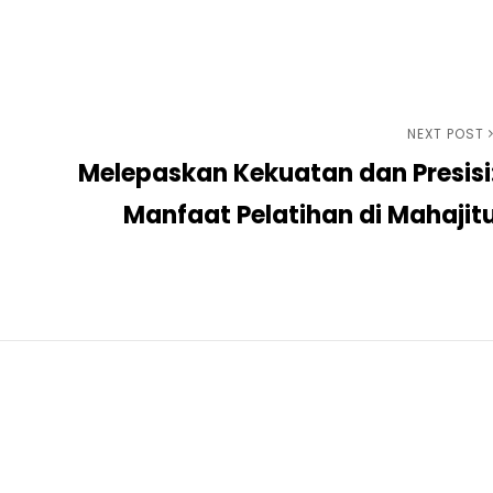
Next
NEXT POST
Melepaskan Kekuatan dan Presisi
Post
Manfaat Pelatihan di Mahajit