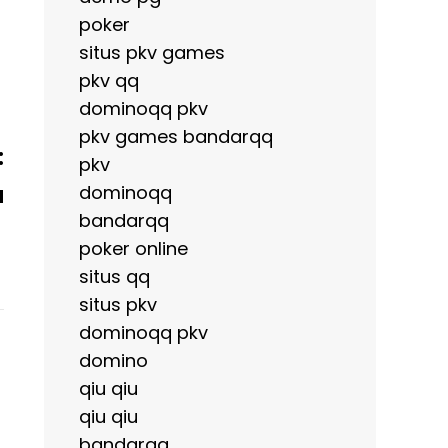
poker
situs pkv games
pkv qq
dominoqq pkv
pkv games bandarqq
:
pkv
u
dominoqq
bandarqq
poker online
situs qq
situs pkv
dominoqq pkv
domino
qiu qiu
qiu qiu
bandarqq