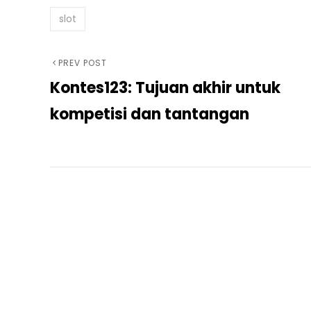
slot
Post
Previous
PREV POST
Kontes123: Tujuan akhir untuk
Post
navigation
kompetisi dan tantangan