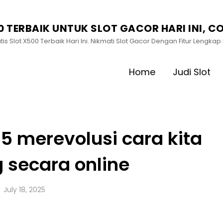
0 TERBAIK UNTUK SLOT GACOR HARI INI, 
s Slot X500 Terbaik Hari Ini. Nikmati Slot Gacor Dengan Fitur Lengk
Home
Judi Slot
 merevolusi cara kita
 secara online
Posted
July 18, 2025
on