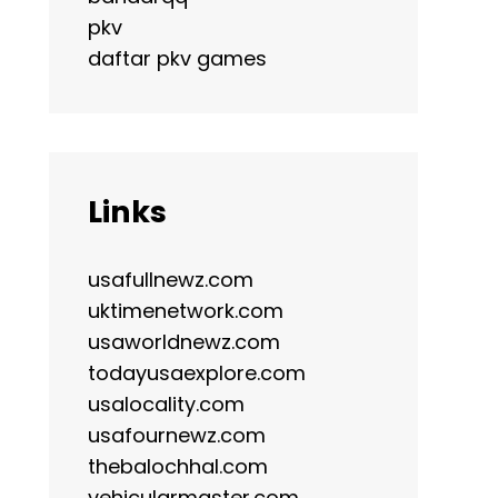
pkv
daftar pkv games
Links
usafullnewz.com
uktimenetwork.com
usaworldnewz.com
todayusaexplore.com
usalocality.com
usafournewz.com
thebalochhal.com
vehicularmaster.com