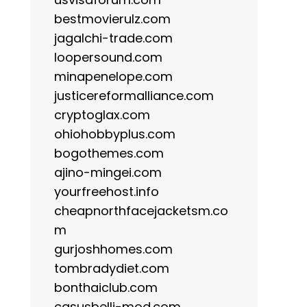
bestmovierulz.com
jagalchi-trade.com
loopersound.com
minapenelope.com
justicereformalliance.com
cryptoglax.com
ohiohobbyplus.com
bogothemes.com
ajino-mingei.com
yourfreehost.info
cheapnorthfacejacketsm.co
m
gurjoshhomes.com
tombradydiet.com
bonthaiclub.com
casusbelli-mod.com