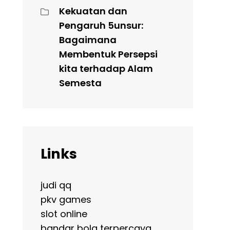
Kekuatan dan
Pengaruh 5unsur:
Bagaimana
Membentuk Persepsi
kita terhadap Alam
Semesta
,
Links
i
judi qq
pkv games
slot online
bandar bola terpercaya