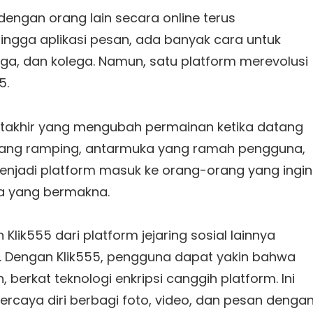
g dengan orang lain secara online terus
ingga aplikasi pesan, ada banyak cara untuk
a, dan kolega. Namun, satu platform merevolusi
5.
 mutakhir yang mengubah permainan ketika datang
 yang ramping, antarmuka yang ramah pengguna,
 menjadi platform masuk ke orang-orang yang ingin
a yang bermakna.
ik555 dari platform jejaring sosial lainnya
. Dengan Klik555, pengguna dapat yakin bahwa
berkat teknologi enkripsi canggih platform. Ini
caya diri berbagi foto, video, dan pesan denga